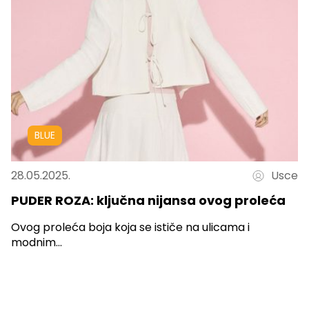
BLUE
28.05.2025.
Usce
PUDER ROZA: ključna nijansa ovog proleća
Ovog proleća boja koja se ističe na ulicama i
modnim...