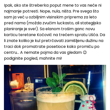
Ipak, ako ste štreberka poput mene to vas neće ni
najmanje potresti. Nope, nula, ništa. Pre svega što
sam ja već u ozbiljnim visinskim priprema za leto
pred nama (možda zvučim luckasto, ali stategijsko
planiranje je sve!). Sa elanom trošim ganc novu
karticu teretane Kočović na trećem spratu Ušća. Da
li znate koliko je kul pretrčavati zamišljenu dužinu na
traci dok promatrate posetioce kako promiču po
centru… A nemate pojma da vas gledam 😉
podiginite pogled, mahnite mi!