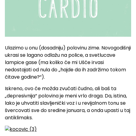
Ulazimo u onu (dosadniju) polovinu zime. Novogodišnji
ukrasi se lagano odlažu na police, a svetlucave
lampice gase (ma koliko će mi Ušće irvasi
nedostajati od nula do „hajde da ih zadržimo tokom
čitave godine?“).
Iskreno, ovo će možda zvučati čudno, ali baš ta
„depresivnija“ polovina je meni vrlo draga. Da, istina,
lako je uhvatiti slavljenički voz i u revijalnom tonu se
švercovati sve do sredine januara, a onda upasti u taj
antiklimaks.