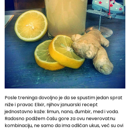
Posle treninga dovoljno je da se spustim jedan sprat
niže i pravac Elixir, njihov januarski recept
jednostavno kaže: limun, nana, đumbir, med i voda.
Radosno podižem čašu gore za ovu neverovatnu
kombinaciju, ne samo da ima odličan ukus, već su ovi