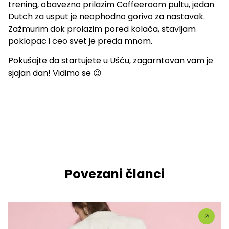
trening, obavezno prilazim Coffeeroom pultu, jedan
Dutch za usput je neophodno gorivo za nastavak.
Zažmurim dok prolazim pored kolača, stavljam
poklopac i ceo svet je preda mnom.
Pokušajte da startujete u Ušću, zagarntovan vam je
sjajan dan! Vidimo se 😉
Povezani članci