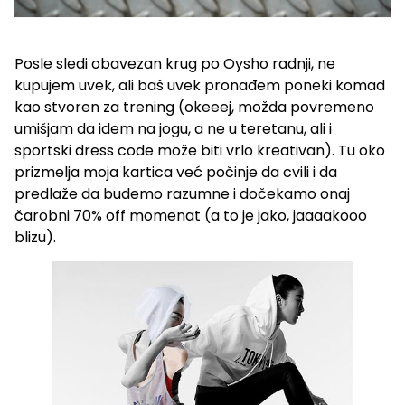
Posle sledi obavezan krug po Oysho radnji, ne
kupujem uvek, ali baš uvek pronađem poneki komad
kao stvoren za trening (okeeej, možda povremeno
umišjam da idem na jogu, a ne u teretanu, ali i
sportski dress code može biti vrlo kreativan). Tu oko
prizmelja moja kartica već počinje da cvili i da
predlaže da budemo razumne i dočekamo onaj
čarobni 70% off momenat (a to je jako, jaaaakooo
blizu).