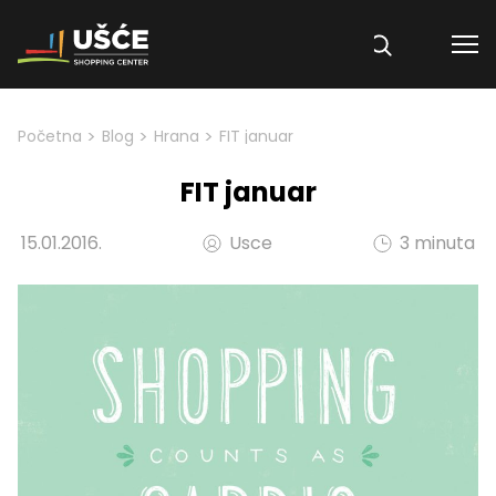
Skip to content
>
>
>
Početna
Blog
Hrana
FIT januar
FIT januar
15.01.2016.
Usce
3 minuta