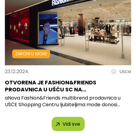
ZARONI U MORE
23.12.2024.
Usce
OTVORENA JE FASHION&FRIENDS
PRODAVNICA U UŠĆU SC NA…
aNova Fashion&Friends multibrend prodavnica u
UŠĆE Shopping Centru ljubiteljima mode donosi...
Vidi sve