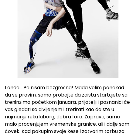
I onda… Pa nisam bezgrešna! Mada volim ponekad
da se pravim, samo probajte da zaista startujete sa
treninzima početkom januara, prijatelji i poznanici će
vas gledati sa divljenjem i tretirati kao da ste u
najmanju ruku kiborg, dobra fora. Zapravo, samo
malo procenjujem vremenske granice, ali i dalje sam
čovek. Kad pokupim svoje kese i zatvorim torbu za