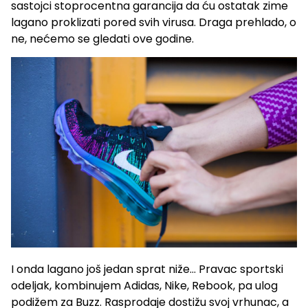
sastojci stoprocentna garancija da ću ostatak zime
lagano proklizati pored svih virusa. Draga prehlado, o
ne, nećemo se gledati ove godine.
I onda lagano još jedan sprat niže… Pravac sportski
odeljak, kombinujem Adidas, Nike, Rebook, pa ulog
podižem za Buzz. Rasprodaje dostižu svoj vrhunac, a