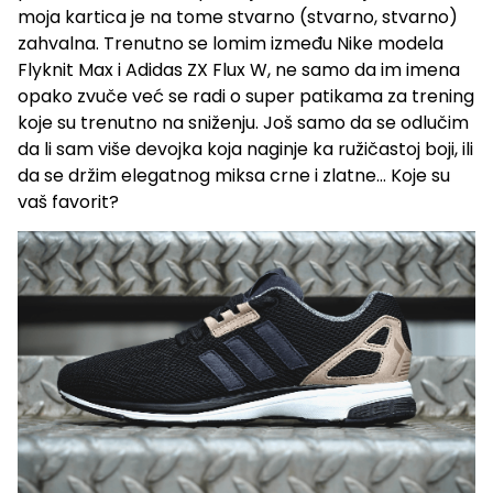
moja kartica je na tome stvarno (stvarno, stvarno)
zahvalna. Trenutno se lomim između Nike modela
Flyknit Max i Adidas ZX Flux W, ne samo da im imena
opako zvuče već se radi o super patikama za trening
koje su trenutno na sniženju. Još samo da se odlučim
da li sam više devojka koja naginje ka ružičastoj boji, ili
da se držim elegatnog miksa crne i zlatne… Koje su
vaš favorit?