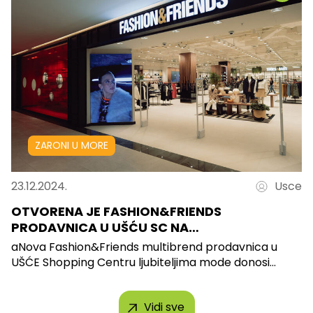
ZARONI U MORE
23.12.2024.
Usce
OTVORENA JE FASHION&FRIENDS
PRODAVNICA U UŠĆU SC NA…
aNova Fashion&Friends multibrend prodavnica u
UŠĆE Shopping Centru ljubiteljima mode donosi...
Vidi sve