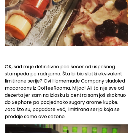
OK, sad mi je definitivno pao šećer od uspešnog
stampeda po radnjama. Šta bi bio slatki ekvivalent
limitirane serije? Ovi Homemade Company sladoled
macaroons iz CoffeeRooma. Mljac! Ali to nije sve od
dezerta jer sam na izlasku iz centra sam još skoknuo
do Sephore po podjednako sugary arome kupke.
Zato što su, pogađate već, limitirana serija koja se
prodaje samo ove sezone.