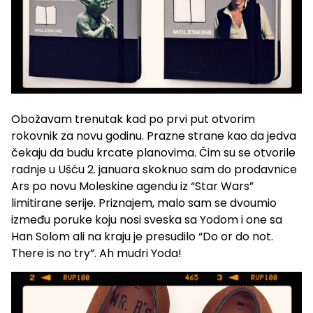
Obožavam trenutak kad po prvi put otvorim
rokovnik za novu godinu. Prazne strane kao da jedva
čekaju da budu krcate planovima. Čim su se otvorile
radnje u Ušću 2. januara skoknuo sam do prodavnice
Ars po novu Moleskine agendu iz “Star Wars”
limitirane serije. Priznajem, malo sam se dvoumio
između poruke koju nosi sveska sa Yodom i one sa
Han Solom ali na kraju je presudilo “Do or do not.
There is no try”. Ah mudri Yoda!