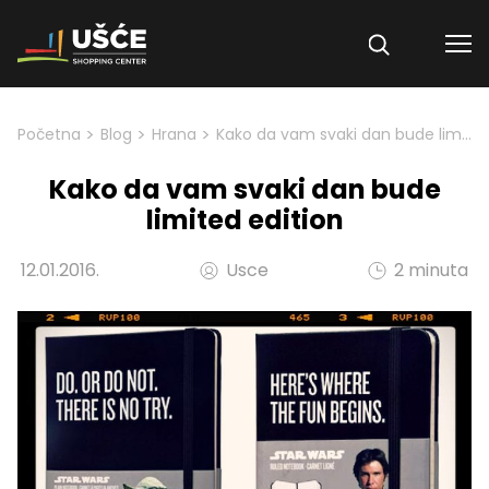
Skip to content
>
>
>
Početna
Blog
Hrana
Kako da vam svaki dan bude limited edition
Kako da vam svaki dan bude
limited edition
12.01.2016.
Usce
2 minuta