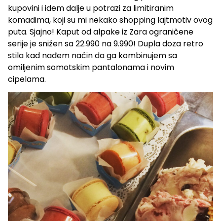
kupovini i idem dalje u potrazi za limitiranim
komadima, koji su mi nekako shopping lajtmotiv ovog
puta. Sjajno! Kaput od alpake iz Zara ograničene
serije je snižen sa 22.990 na 9.990! Dupla doza retro
stila kad nađem način da ga kombinujem sa
omiljenim somotskim pantalonama i novim
cipelama.