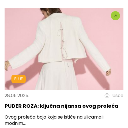
BLUE
28.05.2025.
Usce
PUDER ROZA: ključna nijansa ovog proleća
Ovog proleća boja koja se ističe na ulicama i
modnim...