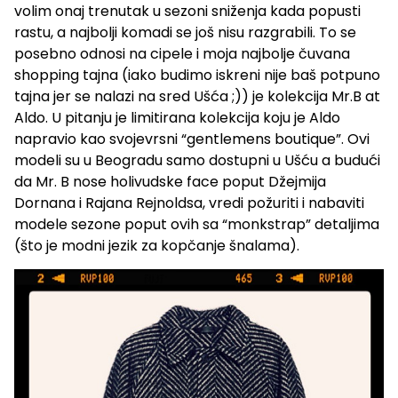
volim onaj trenutak u sezoni sniženja kada popusti
rastu, a najbolji komadi se još nisu razgrabili. To se
posebno odnosi na cipele i moja najbolje čuvana
shopping tajna (iako budimo iskreni nije baš potpuno
tajna jer se nalazi na sred Ušća ;)) je kolekcija Mr.B at
Aldo. U pitanju je limitirana kolekcija koju je Aldo
napravio kao svojevrsni “gentlemens boutique”. Ovi
modeli su u Beogradu samo dostupni u Ušću a budući
da Mr. B nose holivudske face poput Džejmija
Dornana i Rajana Rejnoldsa, vredi požuriti i nabaviti
modele sezone poput ovih sa “monkstrap” detaljima
(što je modni jezik za kopčanje šnalama).