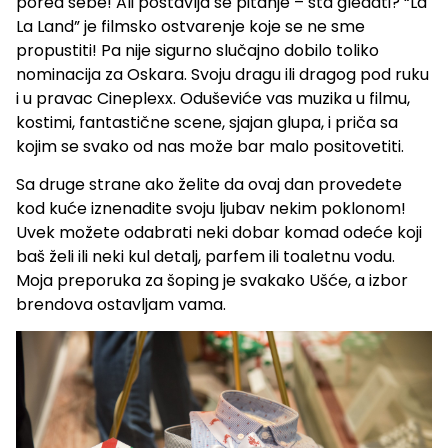
pored sebe! Ali postavlja se pitanje – šta gledati? “La
La Land” je filmsko ostvarenje koje se ne sme
propustiti! Pa nije sigurno slučajno dobilo toliko
nominacija za Oskara. Svoju dragu ili dragog pod ruku
i u pravac Cineplexx. Oduševiće vas muzika u filmu,
kostimi, fantastične scene, sjajan glupa, i priča sa
kojim se svako od nas može bar malo positovetiti.
Sa druge strane ako želite da ovaj dan provedete
kod kuće iznenadite svoju ljubav nekim poklonom!
Uvek možete odabrati neki dobar komad odeće koji
baš želi ili neki kul detalj, parfem ili toaletnu vodu.
Moja preporuka za šoping je svakako Ušće, a izbor
brendova ostavljam vama.