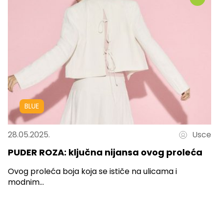
BLUE
28.05.2025.
Usce
PUDER ROZA: ključna nijansa ovog proleća
Ovog proleća boja koja se ističe na ulicama i
modnim...