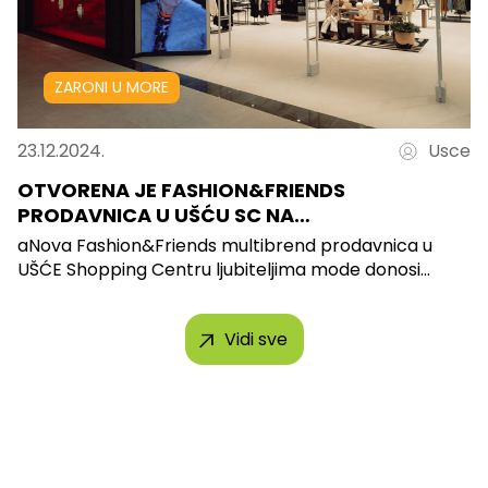
ZARONI U MORE
23.12.2024.
Usce
OTVORENA JE FASHION&FRIENDS
PRODAVNICA U UŠĆU SC NA…
aNova Fashion&Friends multibrend prodavnica u
UŠĆE Shopping Centru ljubiteljima mode donosi...
Vidi sve