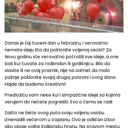
Danas je taj čuveni dan u februaru, i verovatno
nemate ideju šta da poklonite voljenoj osobi? Za
Novu godinu ste verovatno potrošili sve ideje, a one
baš kul čuvate za rođendan ili godišnjicu. Bilo da
slavite ili ne ovaj praznik, nije na odmet da malo
pažnje poklonite svojoj drugoj polovini i ovog dana.
Hajde da budemo kreativni!
Predložiću vam neke kul i simpatične ideje sa kojima
verujem da nećete pogrešiti. Evo o čemu se radi:
Zašto ne biste ovog puta svoju voljenu osobu
iznenadili večerom u Vapianu. Ovo je odličan izbor
ako oboje volite italijansku hranu. Na pravom mestu