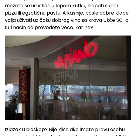
možete se ušuškati u lepom kutku, klopati super
pizzu ili egzotičnu pastu. A kasnije, posle dobre klope
valja uživati uz čašu dobrog vina sa krova Ušće SC-a.
Kul način da provedete veče. Zar ne?
Izlazak u bioskop? Nije kliše ako imate pravu osobu