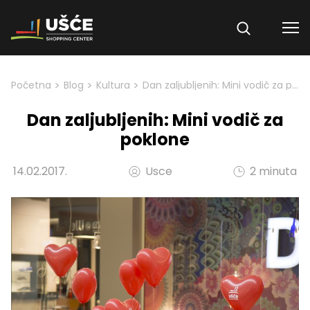
Skip to content
>
>
>
Početna
Blog
Kultura
Dan zaljubljenih: Mini vodič za poklone
Dan zaljubljenih: Mini vodič za
poklone
14.02.2017.
Usce
2 minuta