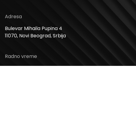
Adresa
Bulevar Mihaila Pupina 4
11070, Novi Beograd, Srbija
Radno vreme
Ponedeljak – Nedelja: 10 – 22h
Kontakt telefon
+381 11 2854 580
Email
info@usceshoppingcenter.com