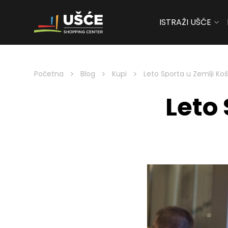
ISTRAŽI UŠĆE
Skip to content
>
>
>
Početna
Blog
Kupi
Leto Sporta u Zemlji Ko
Leto