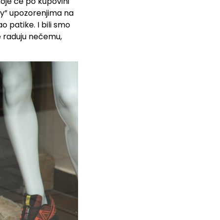
koje će po kupovini
nly” upozorenjima na
o patike. I bili smo
se raduju nečemu,