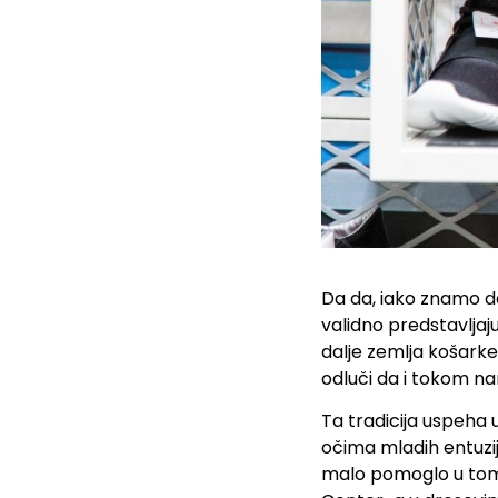
Da da, iako znamo d
validno predstavljaju
dalje zemlja košarke
odluči da i tokom na
Ta tradicija uspeha 
očima mladih entuzi
malo pomoglo u tome)