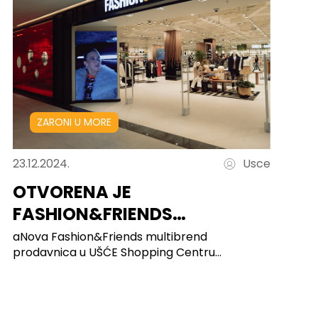
ZARONI U MORE
23.12.2024.
Usce
OTVORENA JE
FASHION&FRIENDS
PRODAVNICA U UŠĆU SC NA…
aNova Fashion&Friends multibrend
prodavnica u UŠĆE Shopping Centru
ljubiteljima mode donosi...