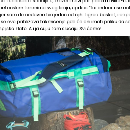
 Teodosića i Raduljice, tražeći novi par patika u Nike-u, 
 betonskim terenima svog kraja, uprkos “for indoor use o
 jer sam do nedavno bio jedan od njih. I igrao basket, i cepa
 se evo približava takmičenje gde će oni imati priliku da 
ijsko zlato. A i ja ću, u tom slučaju. Svi ćemo!