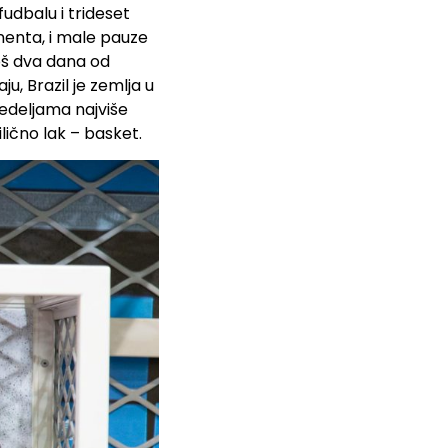
udbalu i trideset
enta, i male pauze
još dva dana od
u, Brazil je zemlja u
nedeljama najviše
lično lak – basket.