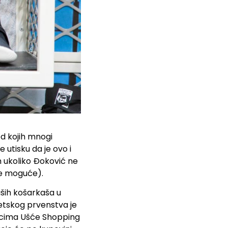
d kojih mnogi
 utisku da je ovo i
m ukoliko Đoković ne
je moguće).
aših košarkaša u
etskog prvenstva je
nicima Ušće Shopping