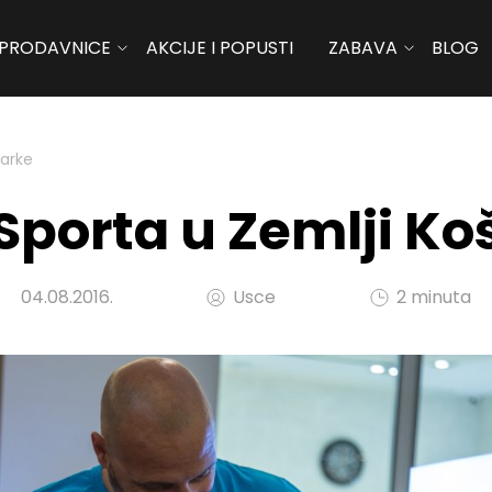
PRODAVNICE
AKCIJE I POPUSTI
ZABAVA
BLOG
šarke
 Sporta u Zemlji Ko
04.08.2016.
Usce
2 minuta