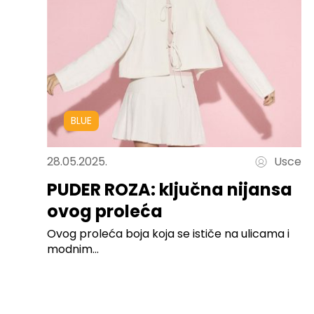
BLUE
28.05.2025.
Usce
PUDER ROZA: ključna nijansa
ovog proleća
Ovog proleća boja koja se ističe na ulicama i
modnim...