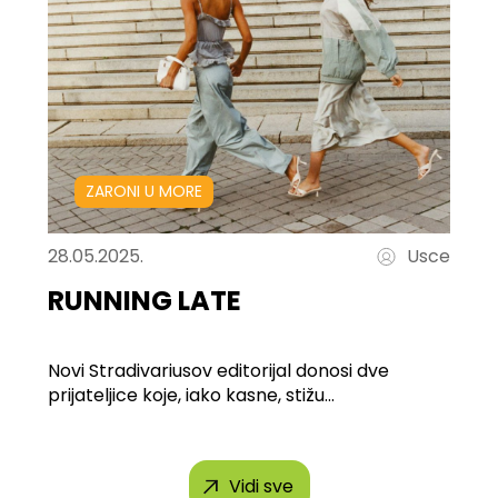
ZARONI U MORE
28.05.2025.
Usce
RUNNING LATE
Novi Stradivariusov editorijal donosi dve
prijateljice koje, iako kasne, stižu...
Vidi sve