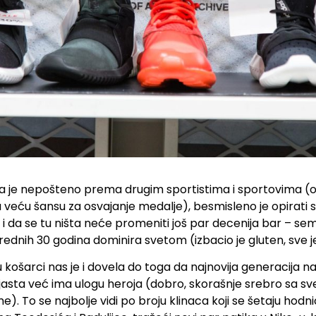
a je nepošteno prema drugim sportistima i sportovima (o
 veću šansu za osvajanje medalje), besmisleno je opirati se
 i da se tu ništa neće promeniti još par decenija bar – se
rednih 30 godina dominira svetom (izbacio je gluten, sve 
u košarci nas je i dovela do toga da najnovija generacija n
jasta već ima ulogu heroja (dobro, skorašnje srebro sa sv
. To se najbolje vidi po broju klinaca koji se šetaju hod