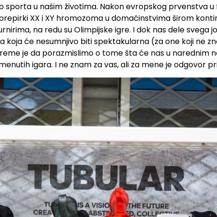
o sporta u našim životima. Nakon evropskog prvenstva u f
repirki XX i XY hromozoma u domaćinstvima širom kontin
urnirima, na redu su Olimpijske igre. I dok nas dele svega 
 koja će nesumnjivo biti spektakularna (za one koji ne znaj
, vreme je da porazmislimo o tome šta će nas u narednim 
menutih igara. I ne znam za vas, ali za mene je odgovor pri