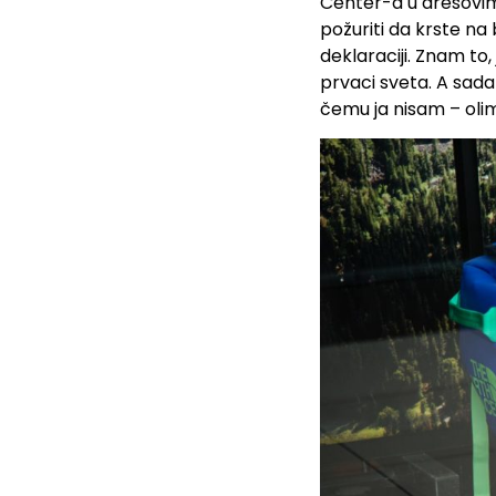
Center-a u dresovima
požuriti da krste na
deklaraciji. Znam to,
prvaci sveta. A sada
čemu ja nisam – olimp