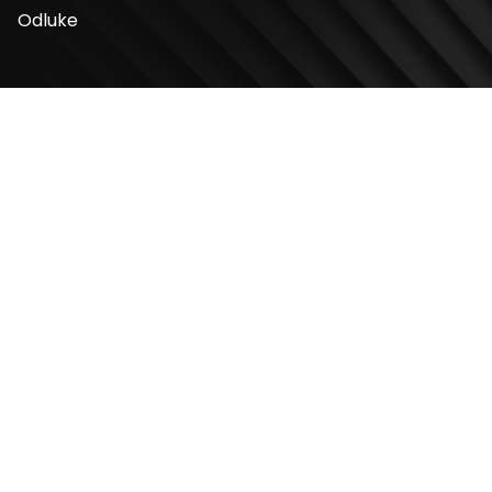
Odluke
Adresa
Bulevar Mihaila Pupina 4
11070, Novi Beograd, Srbija
Radno vreme
Ponedeljak – Nedelja: 10 – 22h
Kontakt telefon
+381 11 2854 580
Email