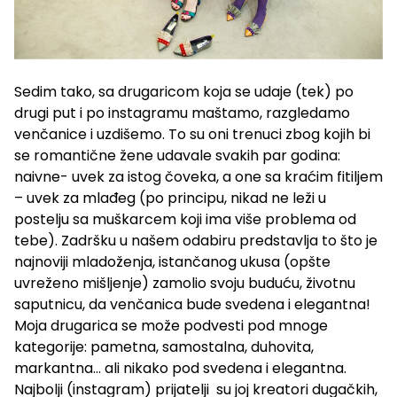
Sedim tako, sa drugaricom koja se udaje (tek) po
drugi put i po instagramu maštamo, razgledamo
venčanice i uzdišemo. To su oni trenuci zbog kojih bi
se romantične žene udavale svakih par godina:
naivne- uvek za istog čoveka, a one sa kraćim fitiljem
– uvek za mlađeg (po principu, nikad ne leži u
postelju sa muškarcem koji ima više problema od
tebe). Zadršku u našem odabiru predstavlja to što je
najnoviji mladoženja, istančanog ukusa (opšte
uvreženo mišljenje) zamolio svoju buduću, životnu
saputnicu, da venčanica bude svedena i elegantna!
Moja drugarica se može podvesti pod mnoge
kategorije: pametna, samostalna, duhovita,
markantna… ali nikako pod svedena i elegantna.
Najbolji (instagram) prijatelji su joj kreatori dugačkih,