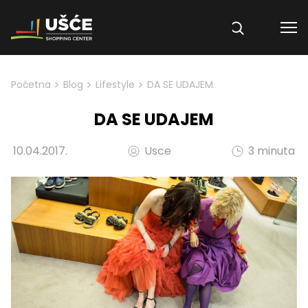
Skip to content
>
>
>
Početna
Blog
Lifestyle
DA SE UDAJEM
DA SE UDAJEM
10.04.2017.
Usce
3 minuta