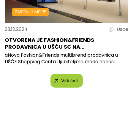
ZARONI U MORE
23.12.2024.
Usce
OTVORENA JE FASHION&FRIENDS
PRODAVNICA U UŠĆU SC NA…
aNova Fashion&Friends multibrend prodavnica u
UŠĆE Shopping Centru ljubiteljima mode donosi...
Vidi sve