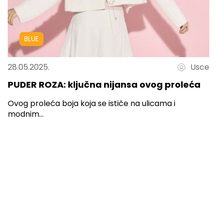
BLUE
28.05.2025.
Usce
PUDER ROZA: ključna nijansa ovog proleća
Ovog proleća boja koja se ističe na ulicama i
modnim...