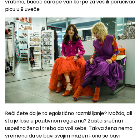
vratima, bacao čarape van korpe za veš ili poručivao
picu u 9 uveče.
Reći ćete da je to egoistično razmišljanje? Možda, ali
šta je loše u pozitivnom egoizmu? Zaista srećna i
uspešna žena i treba da voli sebe. Takva žena nema
vremena da se bavi svojim mužem, ona se bavi