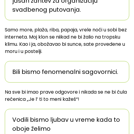
jasan zahtev za organizaciju
svadbenog putovanja.
Samo more, plaža, riba, papaja, vrele noći u sobi bez
interneta. Moj klon se niikad ne bi žalio na tropsku
klimu. Kao i ja, obožavao bi sunce, sate provedene u
moru i u postelji.
Bili bismo fenomenalni sagovornici.
Na sve bi imao prave odgovore i nikada se ne bi čula
rečenica „Je l’ ti to meni kažeš“!
Vodili bismo ljubav u vreme kada to
oboje želimo