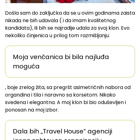
Došla sam do zaključka da se u ovim godinama zaista
nikada ne bih udavala ( i da imam kvalitetnog
kandidata), ili bih se najradije udala za svoj klon. Evo
nekoliko činjenica u prilog tom razmišljanju:
Moja venčanica bi bila najluđa
moguća
, boje zrelog žita, sa pregršt asimetričnih nabora od
organdina i tila i naravno sa korsetom. Nikako
svedena i elegantna. A moj klon bi bio oduševljen i
ponosan na moj izbor.
Dala bih „Travel House“ agenciji