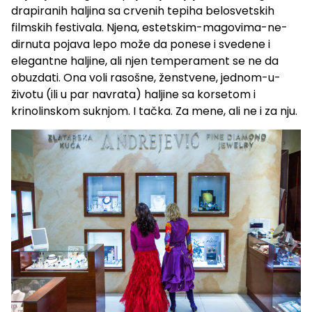
drapiranih haljina sa crvenih tepiha belosvetskih
filmskih festivala. Njena, estetskim-magovima-ne-
dirnuta pojava lepo može da ponese i svedene i
elegantne haljine, ali njen temperament se ne da
obuzdati. Ona voli rasošne, ženstvene, jednom-u-
životu (ili u par navrata) haljine sa korsetom i
krinolinskom suknjom. I tačka. Za mene, ali ne i za nju.