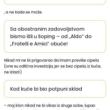
, a ne kada se može.
Sa obostranim zadovoljstvom
bismo išli u šoping – od „Aldo“ do
„Fratelli e Amici” obuće!
Nikad mi ne bi prigovarao da imam previše cipela
(one su odlična investicija, jer se bez cipela, iz kuće,
ne izlazi!)
Kod kuće bi bio potpuni sklad
– moj klon nikad ne bi vikao iz druge sobe, lupao