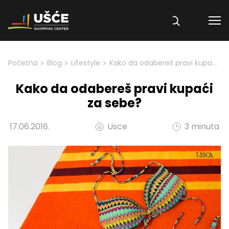
Skip to content
>
>
>
Početna
Blog
Lifestyle
Kako da odabereš pravi kupaći za sebe?
Kako da odabereš pravi kupaći
za sebe?
17.06.2016.
Usce
3 minuta