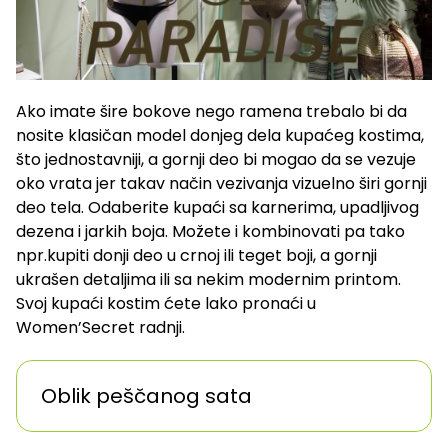
Ako imate šire bokove nego ramena trebalo bi da
nosite klasičan model donjeg dela kupaćeg kostima,
što jednostavniji, a gornji deo bi mogao da se vezuje
oko vrata jer takav način vezivanja vizuelno širi gornji
deo tela. Odaberite kupaći sa karnerima, upadljivog
dezena i jarkih boja. Možete i kombinovati pa tako
npr.kupiti donji deo u crnoj ili teget boji, a gornji
ukrašen detaljima ili sa nekim modernim printom.
Svoj kupaći kostim ćete lako pronaći u
Women’Secret radnji.
Oblik peščanog sata