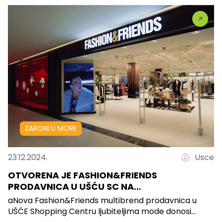
ZARONI U MORE
23.12.2024.
Usce
OTVORENA JE FASHION&FRIENDS
PRODAVNICA U UŠĆU SC NA…
aNova Fashion&Friends multibrend prodavnica u
UŠĆE Shopping Centru ljubiteljima mode donosi...