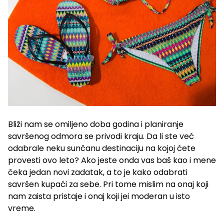
Bliži nam se omiljeno doba godina i planiranje
savršenog odmora se privodi kraju. Da li ste već
odabrale neku sunčanu destinaciju na kojoj ćete
provesti ovo leto? Ako jeste onda vas baš kao i mene
čeka jedan novi zadatak, a to je kako odabrati
savršen kupaći za sebe. Pri tome mislim na onaj koji
nam zaista pristaje i onaj koji jei moderan u isto
vreme.