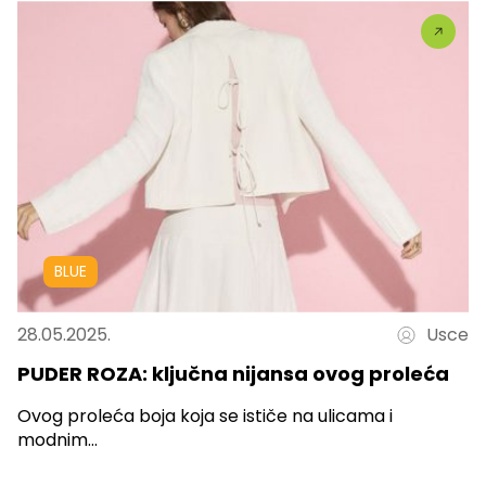
BLUE
28.05.2025.
Usce
PUDER ROZA: ključna nijansa ovog proleća
Ovog proleća boja koja se ističe na ulicama i
modnim...