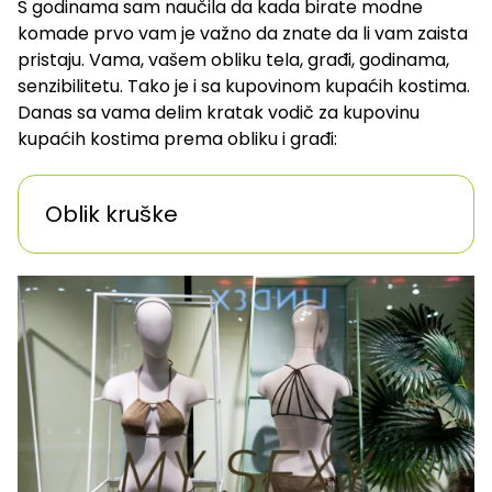
S godinama sam naučila da kada birate modne
komade prvo vam je važno da znate da li vam zaista
pristaju. Vama, vašem obliku tela, građi, godinama,
senzibilitetu. Tako je i sa kupovinom kupaćih kostima.
Danas sa vama delim kratak vodič za kupovinu
kupaćih kostima prema obliku i građi:
Oblik kruške