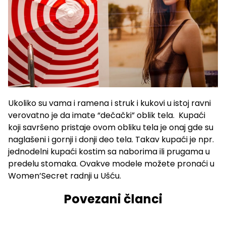
Ukoliko su vama i ramena i struk i kukovi u istoj ravni
verovatno je da imate “dečački” oblik tela. Kupaći
koji savršeno pristaje ovom obliku tela je onaj gde su
naglašeni i gornji i donji deo tela. Takav kupaći je npr.
jednodelni kupaći kostim sa naborima ili prugama u
predelu stomaka. Ovakve modele možete pronaći u
Women’Secret radnji u Ušću.
Povezani članci