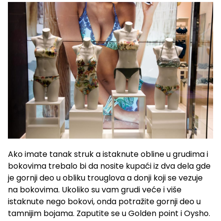
Ako imate tanak struk a istaknute obline u grudima i
bokovima trebalo bi da nosite kupaći iz dva dela gde
je gornji deo u obliku trouglova a donji koji se vezuje
na bokovima. Ukoliko su vam grudi veće i više
istaknute nego bokovi, onda potražite gornji deo u
tamnijim bojama. Zaputite se u Golden point i Oysho.