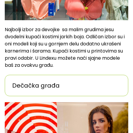
Najbolji izbor za devojke sa malim grudima jesu
dvodelni kupaći kostimi jarkih boja. Odličan izbor su i
oni modeli koji su u gornjem delu dodatno ukrašeni
karnerima i šarama. Kupaći kostimi u printovima su
pravi odabir. U Lindexu možete naći sjajne modele
baš za ovakvu građu.
Dečačka građa