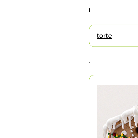
i
torte
.