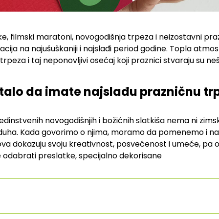
lke, filmski maratoni, novogodišnja trpeza i neizostavni praz
cija na najušuškaniji i najslađi period godine. Topla atmo
peza i taj neponovljivi osećaj koji praznici stvaraju su ne
talo da imate najslađu prazničnu tr
edinstvenih novogodišnjih i božićnih slatkiša nema ni zimsk
duha. Kada govorimo o njima, moramo da pomenemo i naš
nova dokazuju svoju kreativnost, posvećenost i umeće, pa 
abrati preslatke, specijalno dekorisane