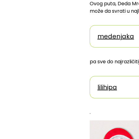
Ovog puta, Deda Mra
može da svrati u na
medenjaka
pa sve do najrazličiti
lilihipa
.