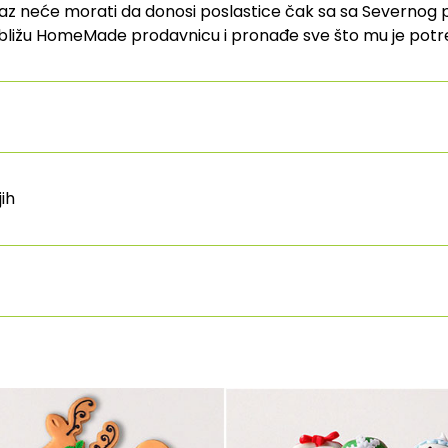
z neće morati da donosi poslastice čak sa sa Severnog p
jbližu HomeMade prodavnicu i pronađe sve što mu je potr
jih