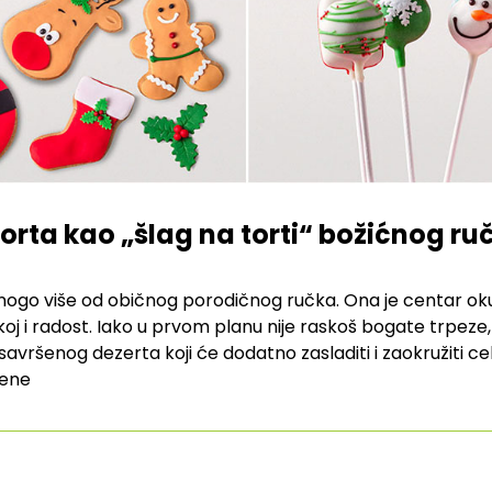
ta kao „šlag na torti“ božićnog ru
nogo više od običnog porodičnog ručka. Ona je centar ok
koj i radost. Iako u prvom planu nije raskoš bogate trpez
vršenog dezerta koji će dodatno zasladiti i zaokružiti c
jene