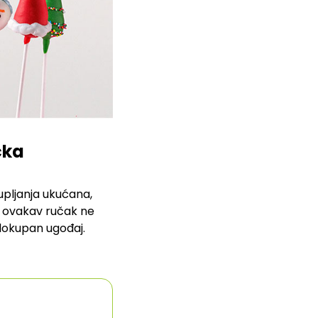
čka
upljanja ukućana,
e, ovakav ručak ne
elokupan ugođaj.