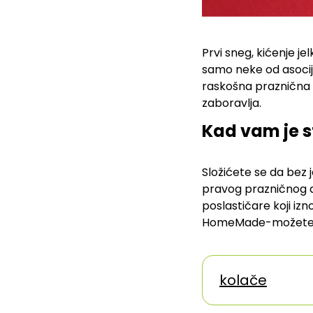
Prvi sneg, kićenje je
samo neke od asocija
raskošna praznična tr
zaboravlja.
Kad vam je s
Složićete se da bez j
pravog prazničnog 
poslastičare koji iz
HomeMade-možete od
kolače