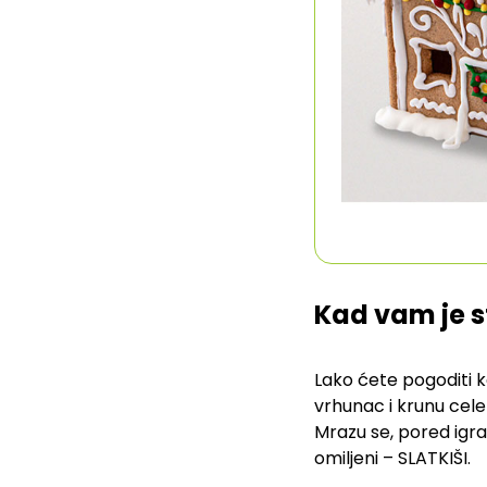
Kad vam je s
Lako ćete pogoditi k
vrhunac i krunu cele
Mrazu se, pored igrač
omiljeni – SLATKIŠI.