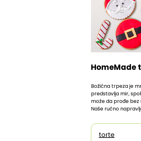
HomeMade tor
Božićna trpeza je m
predstavlja mir, spo
može da prođe bez sa
Naše ručno napravl
torte