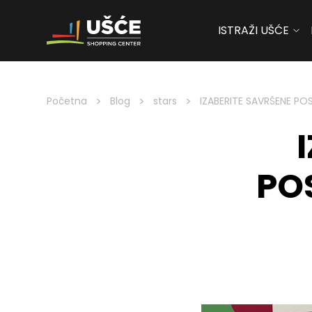
ISTRAŽI UŠĆE
Skip to content
>
>
>
Početna
Blog
stars
IZABERITE SAVRŠENE PO
PO