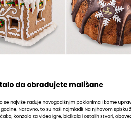
talo da obradujete mališane
o se najviše raduje novogodišnjim poklonima i kome uprav
 godine. Naravno, to su naši najmlađi! Na njihovom spisku ž
aka, konzola za video igre, bicikala i ostalih stvari, obav