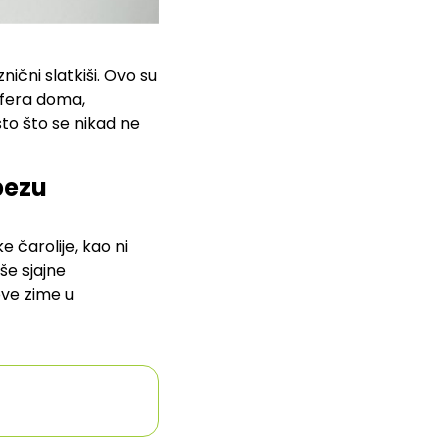
nični slatkiši. Ovo su
sfera doma,
što što se nikad ne
pezu
e čarolije, kao ni
e sjajne
ove zime u