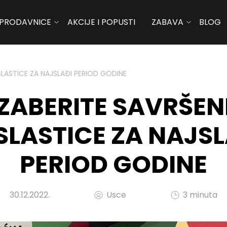
PRODAVNICE
AKCIJE I POPUSTI
ZABAVA
BLOG
SLASTICE ZA NAJSLAĐI PERIOD GODINE
IZABERITE SAVRŠEN
SLASTICE ZA NAJSL
PERIOD GODINE
30.12.2022.
Usce
3 minuta