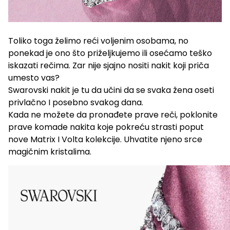
Toliko toga želimo reći voljenim osobama, no
ponekad je ono što priželjkujemo ili osećamo teško
iskazati rečima. Zar nije sjajno nositi nakit koji priča
umesto vas?
Swarovski nakit je tu da učini da se svaka žena oseti
privlačno I posebno svakog dana.
Kada ne možete da pronađete prave reči, poklonite
prave komade nakita koje pokreću strasti poput
nove Matrix I Volta kolekcije. Uhvatite njeno srce
magičnim kristalima.