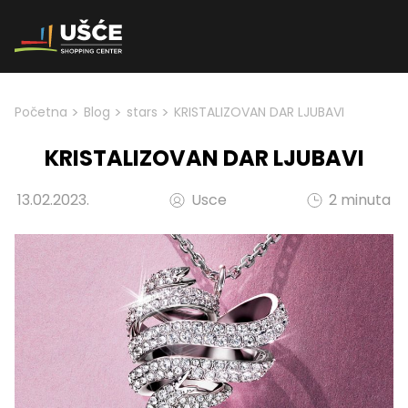
Skip to content
>
>
>
Početna
Blog
stars
KRISTALIZOVAN DAR LJUBAVI
KRISTALIZOVAN DAR LJUBAVI
13.02.2023.
Usce
2 minuta