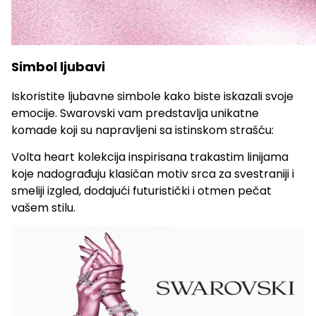
Simbol ljubavi
Iskoristite ljubavne simbole kako biste iskazali svoje
emocije. Swarovski vam predstavlja unikatne
komade koji su napravljeni sa istinskom strašću:
Volta heart kolekcija inspirisana trakastim linijama
koje nadograđuju klasičan motiv srca za svestraniji i
smeliji izgled, dodajući futuristički i otmen pečat
vašem stilu.