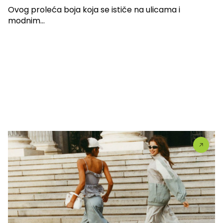
Ovog proleća boja koja se ističe na ulicama i
modnim...