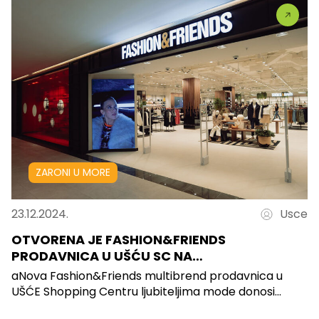
ZARONI U MORE
23.12.2024.
Usce
OTVORENA JE FASHION&FRIENDS
PRODAVNICA U UŠĆU SC NA…
aNova Fashion&Friends multibrend prodavnica u
UŠĆE Shopping Centru ljubiteljima mode donosi...