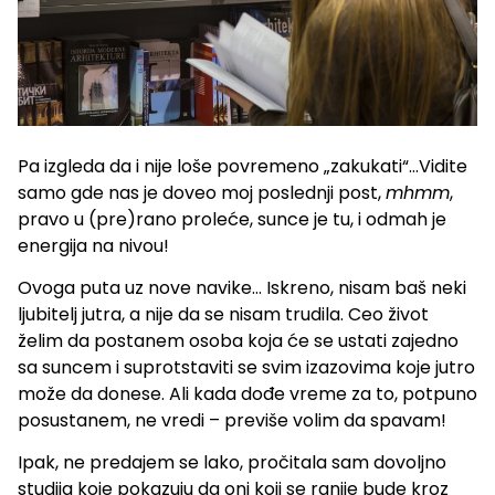
Pa izgleda da i nije loše povremeno „zakukati“…Vidite
samo gde nas je doveo moj poslednji post,
mhmm
,
pravo u (pre)rano proleće, sunce je tu, i odmah je
energija na nivou!
Ovoga puta uz nove navike… Iskreno, nisam baš neki
ljubitelj jutra, a nije da se nisam trudila. Ceo život
želim da postanem osoba koja će se ustati zajedno
sa suncem i suprotstaviti se svim izazovima koje jutro
može da donese. Ali kada dođe vreme za to, potpuno
posustanem, ne vredi – previše volim da spavam!
Ipak, ne predajem se lako, pročitala sam dovoljno
studija koje pokazuju da oni koji se ranije bude kroz