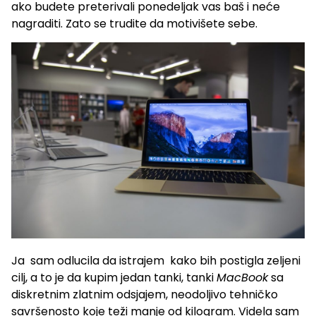
ako budete preterivali ponedeljak vas baš i neće
nagraditi. Zato se trudite da motivišete sebe.
Ja sam odlucila da istrajem kako bih postigla zeljeni
cilj, a to je da kupim jedan tanki, tanki
MacBook
sa
diskretnim zlatnim odsjajem, neodoljivo tehničko
savršenosto koje teži manje od kilogram. Videla sam