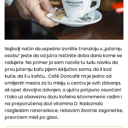
Najbolji način da uspešno izvršite tranziciju u „jutarnju
osobu“ jeste da od jutra načinite doba dana kome se
radujete. Na primer ja sam razvila tu ludu naviku da
prvu jutarnju kafu pijem isključivo sama, da li kod
kuće, da li u kafiću… Café Doncafé mi je jedno od
omiljenih mesta za tu misiju, u centru je svih zbivanja,
ali opet dovoljno izdvojen, a ujutru potpuno osunčan!
I tako uz obaveznu dozu kofeina istovremeno radim i
na preporučenoj dozi vitamina D. Radoznalo
razgledam ranoranioce, rešavam životne zagonetke,
prevrćem misli po glavi…