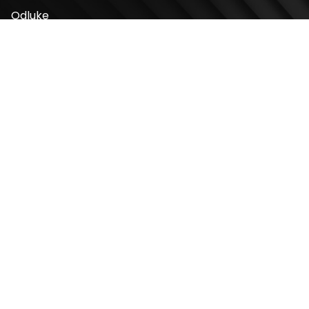
Odluke
Adresa
Bulevar Mihaila Pupina 4
11070, Novi Beograd, Srbija
Radno vreme
Ponedeljak – Nedelja: 10 – 22h
Kontakt telefon
+381 11 2854 580
Email