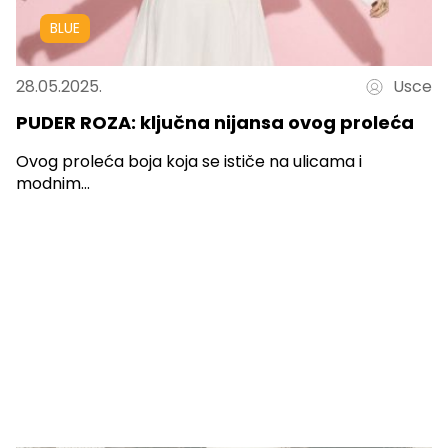
BLUE
28.05.2025.
Usce
PUDER ROZA: ključna nijansa ovog proleća
Ovog proleća boja koja se ističe na ulicama i
modnim...