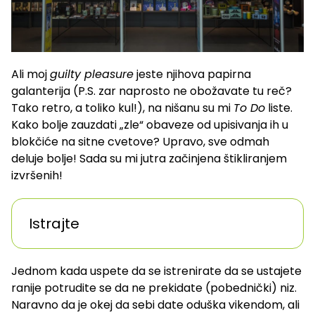
Ali moj
guilty pleasure
jeste njihova papirna
galanterija (P.S. zar naprosto ne obožavate tu reč?
Tako retro, a toliko kul!), na nišanu su mi
To Do
liste.
Kako bolje zauzdati „zle“ obaveze od upisivanja ih u
blokčiće na sitne cvetove? Upravo, sve odmah
deluje bolje! Sada su mi jutra začinjena štikliranjem
izvršenih!
Istrajte
Jednom kada uspete da se istrenirate da se ustajete
ranije potrudite se da ne prekidate (pobednički) niz.
Naravno da je okej da sebi date oduška vikendom, ali