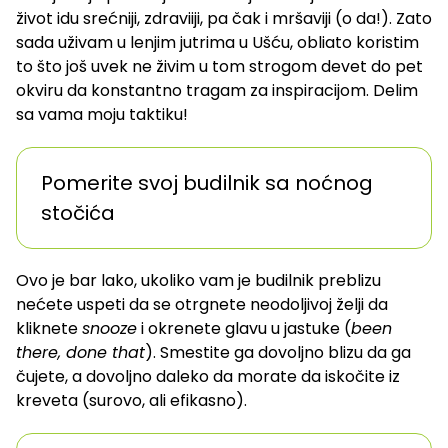
život idu srećniji, zdraviiji, pa čak i mršaviji (o da!). Zato
sada uživam u lenjim jutrima u Ušću, obliato koristim
to što još uvek ne živim u tom strogom devet do pet
okviru da konstantno tragam za inspiracijom. Delim
sa vama moju taktiku!
Pomerite svoj budilnik sa noćnog
stočića
Ovo je bar lako, ukoliko vam je budilnik preblizu
nećete uspeti da se otrgnete neodoljivoj želji da
kliknete
snooze
i okrenete glavu u jastuke (
been
there, done that
). Smestite ga dovoljno blizu da ga
čujete, a dovoljno daleko da morate da iskočite iz
kreveta (surovo, ali efikasno).