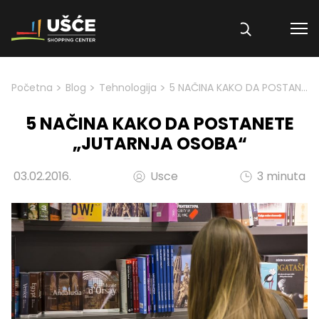
Skip to content
>
>
>
Početna
Blog
Tehnologija
5 NAČINA KAKO DA POSTANETE „JUTARNJA OSOBA“
5 NAČINA KAKO DA POSTANETE
„JUTARNJA OSOBA“
03.02.2016.
Usce
3 minuta