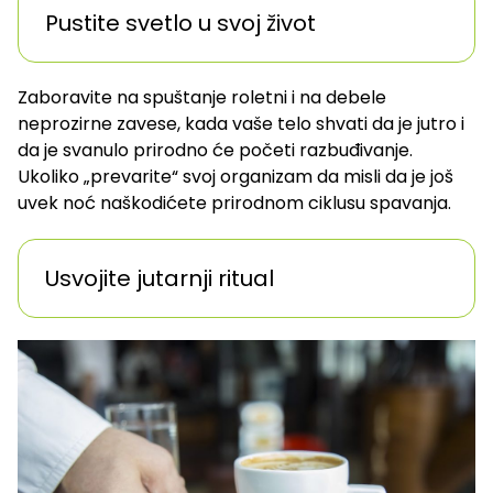
Pustite svetlo u svoj život
Zaboravite na spuštanje roletni i na debele
neprozirne zavese, kada vaše telo shvati da je jutro i
da je svanulo prirodno će početi razbuđivanje.
Ukoliko „prevarite“ svoj organizam da misli da je još
uvek noć naškodićete prirodnom ciklusu spavanja.
Usvojite jutarnji ritual