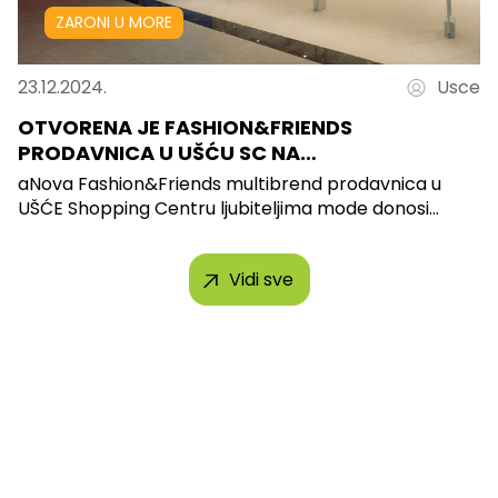
ZARONI U MORE
23.12.2024.
Usce
OTVORENA JE FASHION&FRIENDS
PRODAVNICA U UŠĆU SC NA…
aNova Fashion&Friends multibrend prodavnica u
UŠĆE Shopping Centru ljubiteljima mode donosi...
Vidi sve