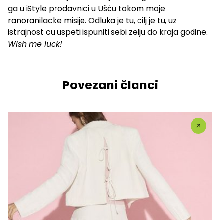
ga u iStyle prodavnici u Ušću tokom moje
ranoranilacke misije. Odluka je tu, cilj je tu, uz
istrajnost cu uspeti ispuniti sebi zelju do kraja godine.
Wish me luck!
Povezani članci