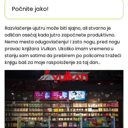
Počnite jako!
Razvlačenje ujutru može biti sjajno, ali stvarno je
odličan osećaj kada jutro započnete produktivno.
Nema mesta odugovlačenju! I zato nogu, pred nogu
pravac knjižara
Vulkan
. Ukoliko imam vremena u
stanju sam satima da prebirem po policama tražeći
knjigu baš za moje raspoloženje za taj dan…