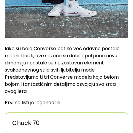
Iako su bele Converse patike već odavno postale
modni klasik, ove sezone su dobile potpuno novu
dimenziju i postale su neizostavan element
svakodnevnog stila svih ljubitelja mode.
Predstavljamo ti tri Converse modela koja belom
bojom i fantastičnim detaljima osvajaju sva srca
ovog leta.
Prvi na listi je legendarni
Chuck 70