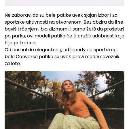
Ne zaboravi da su bele patike uvek sjajan izbor i za
sportske aktivnosti na otvorenom. Bez obzira da li se
baviš trčanjem, biciklizmom ili samo želiš da prošetaš
po parku, ovi modeli patika će ti pružiti udobnost koja
ti je potrebna.
Od casual do elegantnog, od trendy do sportskog,
bele Converse patike su uvek pravi modni saveznik
za leto.