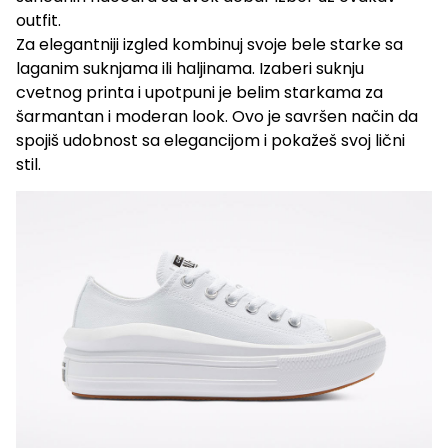
outfit.
Za elegantniji izgled kombinuj svoje bele starke sa
laganim suknjama ili haljinama. Izaberi suknju
cvetnog printa i upotpuni je belim starkama za
šarmantan i moderan look. Ovo je savršen način da
spojiš udobnost sa elegancijom i pokažeš svoj lični
stil.