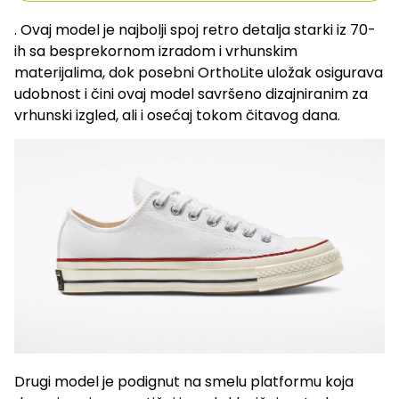
. Ovaj model je najbolji spoj retro detalja starki iz 70-
ih sa besprekornom izradom i vrhunskim
materijalima, dok posebni OrthoLite uložak osigurava
udobnost i čini ovaj model savršeno dizajniranim za
vrhunski izgled, ali i osećaj tokom čitavog dana.
Drugi model je podignut na smelu platformu koja