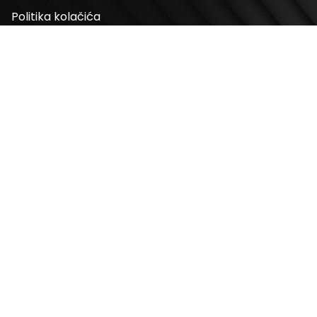
Politika kolačića
Odluke
Adresa
Bulevar Mihaila Pupina 4
11070, Novi Beograd, Srbija
Radno vreme
Ponedeljak – Nedelja: 10 – 22h
Kontakt telefon
+381 11 2854 580