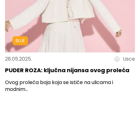
BLUE
28.05.2025.
Usce
PUDER ROZA: ključna nijansa ovog proleća
Ovog proleća boja koja se ističe na ulicama i
modnim...