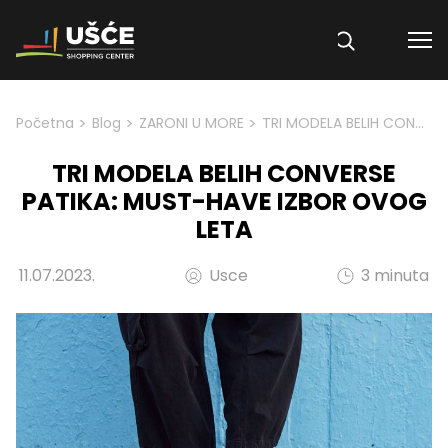
Skip to content
>
>
>
Početna
Blog
ZARONI U MORE
TRI MODELA BELIH CONVERSE PATIKA: MUST-HAVE IZBOR OVOG LETA
TRI MODELA BELIH CONVERSE
PATIKA: MUST-HAVE IZBOR OVOG
LETA
11.07.2023.
Usce
3 minuta