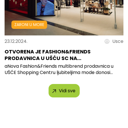
ZARONI U MORE
23.12.2024.
Usce
OTVORENA JE FASHION&FRIENDS
PRODAVNICA U UŠĆU SC NA…
aNova Fashion&Friends multibrend prodavnica u
UŠĆE Shopping Centru ljubiteljima mode donosi...
Vidi sve