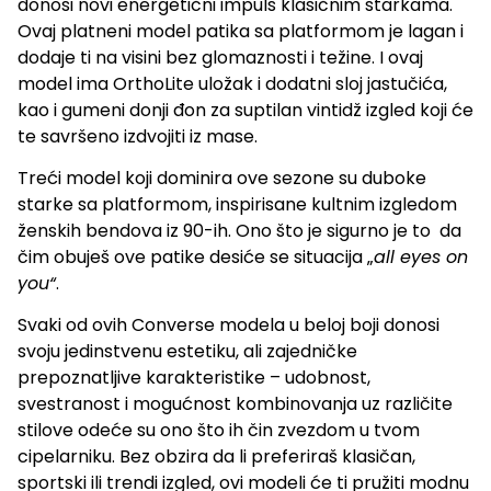
donosi novi energetični impuls klasičnim starkama.
Ovaj platneni model patika sa platformom je lagan i
dodaje ti na visini bez glomaznosti i težine. I ovaj
model ima OrthoLite uložak i dodatni sloj jastučića,
kao i gumeni donji đon za suptilan vintidž izgled koji će
te savršeno izdvojiti iz mase.
Treći model koji dominira ove sezone su duboke
starke sa platformom, inspirisane kultnim izgledom
ženskih bendova iz 90-ih. Ono što je sigurno je to da
čim obuješ ove patike desiće se situacija „
all eyes on
you“
.
Svaki od ovih Converse modela u beloj boji donosi
svoju jedinstvenu estetiku, ali zajedničke
prepoznatljive karakteristike – udobnost,
svestranost i mogućnost kombinovanja uz različite
stilove odeće su ono što ih čin zvezdom u tvom
cipelarniku. Bez obzira da li preferiraš klasičan,
sportski ili trendi izgled, ovi modeli će ti pružiti modnu