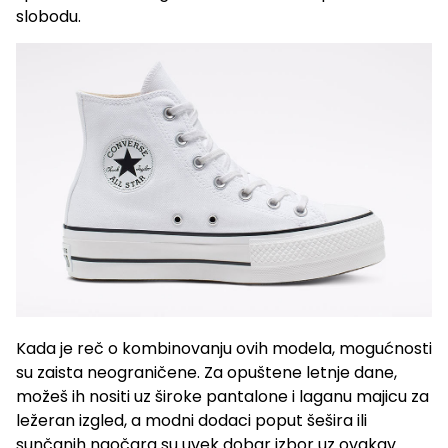
slobodu.
Kada je reč o kombinovanju ovih modela, mogućnosti
su zaista neograničene. Za opuštene letnje dane,
možeš ih nositi uz široke pantalone i laganu majicu za
ležeran izgled, a modni dodaci poput šešira ili
sunčanih naočara su uvek dobar izbor uz ovakav