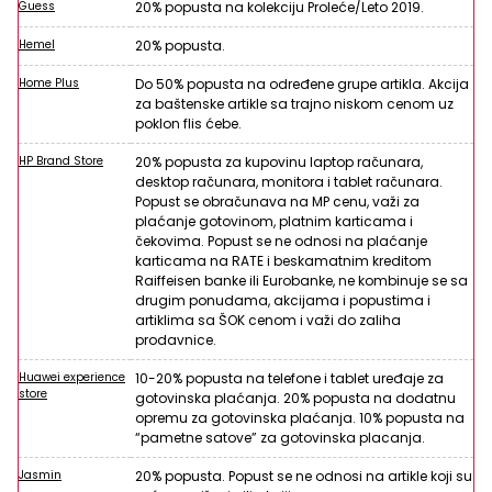
Guess
20% popusta na kolekciju Proleće/Leto 2019.
Hemel
20% popusta.
Home Plus
Do 50% popusta na određene grupe artikla. Akcija
za baštenske artikle sa trajno niskom cenom uz
poklon flis ćebe.
HP Brand Store
20% popusta za kupovinu laptop računara,
desktop računara, monitora i tablet računara.
Popust se obračunava na MP cenu, važi za
plaćanje gotovinom, platnim karticama i
čekovima. Popust se ne odnosi na plaćanje
karticama na RATE i beskamatnim kreditom
Raiffeisen banke ili Eurobanke, ne kombinuje se sa
drugim ponudama, akcijama i popustima i
artiklima sa ŠOK cenom i važi do zaliha
prodavnice.
Huawei experience
10-20% popusta na telefone i tablet uređaje za
store
gotovinska plaćanja. 20% popusta na dodatnu
opremu za gotovinska plaćanja. 10% popusta na
“pametne satove” za gotovinska placanja.
Jasmin
20% popusta. Popust se ne odnosi na artikle koji su