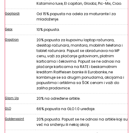
Katamino luxe, El capitan, Gloobz, Pic-Mix, Ciao.
Gagliardi
Od 15% popusta na odela za maturante I za
mladoženje.
Geox
10% popusta.
Gigatron
20% popusta za kupovinu laptop računara,
desktop računara, monitora, mobilnih telefona i
tablet računara. Popust se obračunava na MP
cenu, važi za plaćanje gotovinom, platnim
karticama i čekovima. Popust se ne odnosi na
plaćanje karticama na RATE i beskamatnim
kreditom Raiffeisen banke ili Eurobanke, ne
kombinuje se sa drugim ponudama, akcijama i
popustima i artiklima sa ŠOK cenom i važi do
zaliha prodavnice.
Glam Up
20% na određene artikle.
GLO
66% popusta na GLO 1.0 uređaje.
Goldenpoint
20% popusta. Popust se ne odnosi na artikle koji su
već na sniženju ili nekoj akciji.