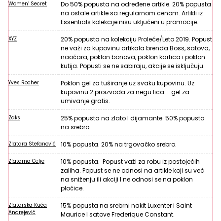
Women’ Secret
Do 50% popusta na određene artikle. 20% popusta
na ostale artikle sa regularnom cenom. Artikli iz
Essentials kolekcije nisu uključeni u promocije.
XYZ
20% popusta na kolekciju Proleće/Leto 2019. Popust
ne važi za kupovinu artikala brenda Boss, satova,
naočara, poklon bonova, poklon kartica i poklon
kutija. Popusti se ne sabiraju, akcije se isključuju.
Yves Rocher
Poklon gel za tuširanje uz svaku kupovinu. Uz
kupovinu 2 proizvoda za negu lica – gel za
umivanje gratis.
Zaks
25% popusta na zlato I dijamante. 50% popusta
na srebro
Zlatara Stefanović
10% popusta. 20% na trgovačko srebro.
Zlatarna Celje
10% popusta. Popust važi za robu iz postojećih
zaliha. Popust se ne odnosi na artikle koji su već
na sniženju ili akciji I ne odnosi se na poklon
pločice.
Zlatarska Kuća
15% popusta na srebrni nakit Luxenter i Saint
Andrejević
Maurice I satove Frederique Constant.