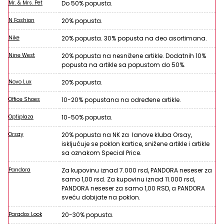
Mr. & Mrs. Pet
Do 50% popusta.
N Fashion
20% popusta.
Nike
20% popusta. 30% popusta na deo asortimana.
Nine West
20% popusta na nesnižene artikle. Dodatnih 10%
popusta na artikle sa popustom do 50%.
Novo Lux
20% popusta.
Office Shoes
10-20% popustana na određene artikle.
Optiplaza
10-50% popusta.
Orsay
20% popusta na NK za lanove kluba Orsay,
iskljućuje se poklon kartice, snižene artikle i artikle
sa oznakom Special Price.
Pandora
Za kupovinu iznad 7.000 rsd, PANDORA neseser za
samo 1,00 rsd. Za kupovinu iznad 11.000 rsd,
PANDORA neseser za samo 1,00 RSD, a PANDORA
sveću dobijate na poklon.
Paradox Look
20-30% popusta.