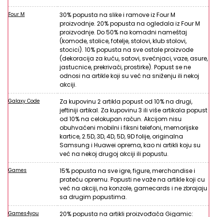
Four M
30% popusta na slike i ramove iz Four M
proizvodnje. 20% popusta na ogledala iz Four M
proizvodnje. Do 50% na komadni nameštaj
(komode, stolice, fotelje, stolovi, klub stolovi,
stocici). 10% popusta na sve ostale proizvode
(dekoracija za kuću, satovi, svećnjaci, vaze, asure,
jastucnice, prekrivači, prostirke). Popust se ne
odnosi na artikle koji su već na sniženju ili nekoj
akciji.
Galaxy Code
Za kupovinu 2 artikla popust od 10% na drugi,
jeftiniji artikal. Za kupovinu 3 ili više artikala popust
od 10% na celokupan račun. Akcijom nisu
obuhvaćeni mobilni i fiksni telefoni, memorijske
kartice, 2.5D, 3D, 4D, 5D, 9D folije, originalna
Samsung i Huawei oprema, kao ni artikli koju su
već na nekoj drugoj akciji ili popustu.
Games
15% popusta na sve igre, figure, merchandise i
prateću opremu. Popusti ne važe na artikle koji cu
već na akciji, na konzole, gamecards i ne zbrajaju
sa drugim popustima.
Games4you
20% popusta na artikli proizvođača Gigamic: