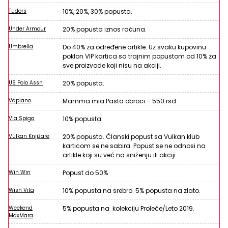
Tudors
10%, 20%, 30% popusta.
Under Armour
20% popusta iznos računa.
Umbrella
Do 40% za određene artikle. Uz svaku kupovinu
poklon VIP kartica sa trajnim popustom od 10% za
sve proizvode koji nisu na akciji.
US Polo Assn
20% popusta.
Vapiano
Mamma mia Pasta obroci – 550 rsd.
Via Spiga
10% popusta.
Vulkan Knjižare
20% popusta. Članski popust sa Vulkan klub
karticom se ne sabira. Popust se ne odnosi na
artikle koji su već na sniženju ili akciji.
Win Win
Popust do 50%
Wish Vita
10% popusta na srebro. 5% popusta na zlato.
Weekend
5% popusta na kolekciju Proleće/Leto 2019.
MaxMara