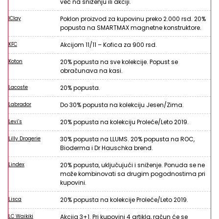
već na sniženju ili akciji.
IClay
Poklon proizvod za kupovinu preko 2.000 rsd. 20%
popusta na SMARTMAX magnetne konstruktore.
KFC
Akcijom 11/11 – Kofica za 900 rsd.
Koton
20% popusta na sve kolekcije. Popust se
obračunava na kasi.
Lacoste
20% popusta.
Labrador
Do 30% popusta na kolekciju Jesen/Zima.
Levi’s
20% popusta na kolekciju Proleće/Leto 2019.
Lilly Drogerie
30% popusta na LLUMS. 20% popusta na ROC,
Bioderma i Dr Hauschka brend.
Lindex
20% popusta, uključujući i sniženje. Ponuda se ne
može kombinovati sa drugim pogodnostima pri
kupovini.
Lisca
20% popusta na kolekcije Proleće/Leto 2019.
LC Waikiki
Akcija 3+1. Pri kupovini 4 artikla, račun će se