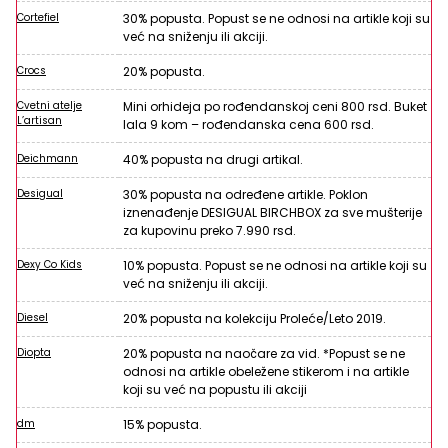
Cortefiel
30% popusta. Popust se ne odnosi na artikle koji su
već na sniženju ili akciji.
Crocs
20% popusta.
Cvetni atelje
Mini orhideja po rođendanskoj ceni 800 rsd. Buket
L’artisan
lala 9 kom – rođendanska cena 600 rsd.
Deichmann
40% popusta na drugi artikal.
Desigual
30% popusta na određene artikle. Poklon
iznenađenje DESIGUAL BIRCHBOX za sve mušterije
za kupovinu preko 7.990 rsd.
Dexy Co Kids
10% popusta. Popust se ne odnosi na artikle koji su
već na sniženju ili akciji.
Diesel
20% popusta na kolekciju Proleće/Leto 2019.
Diopta
20% popusta na naočare za vid. *Popust se ne
odnosi na artikle obeležene stikerom i na artikle
koji su već na popustu ili akciji
dm
15% popusta.