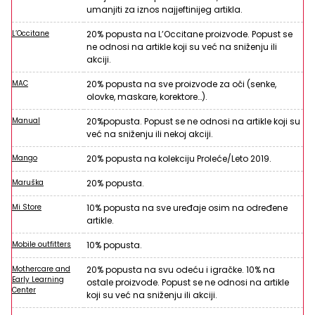
umanjiti za iznos najjeftinijeg artikla.
L’Occitane
20% popusta na L’Occitane proizvode. Popust se
ne odnosi na artikle koji su već na sniženju ili
akciji.
MAC
20% popusta na sve proizvode za oči (senke,
olovke, maskare, korektore…).
Manual
20%popusta. Popust se ne odnosi na artikle koji su
već na sniženju ili nekoj akciji.
Mango
20% popusta na kolekciju Proleće/Leto 2019.
Maruška
20% popusta.
Mi Store
10% popusta na sve uređaje osim na određene
artikle.
Mobile outfitters
10% popusta.
Mothercare and
20% popusta na svu odeću i igračke. 10% na
Early Learning
ostale proizvode. Popust se ne odnosi na artikle
Center
koji su već na sniženju ili akciji.