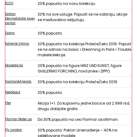
ECCO
20% popusta na novu kolekciju.
Epilion
20% na sve usluge. Popusti se ne sabiraju, akcije
Dermatološki laser
se međusobno isključuju.
centar
Esans
20% popusta.
Extreme Intimo
20% popusta na kolekcije Proleće/Leto 2019. Popust
se ne odnosi na basic i Dreaming in Paris i Trouble
makerkolekcije.
Ekspedicija
20% popusta na figure HINZ UND KUNST, figure
GUILLERMO FORCHINO, novčanike i ZIPPO.
Fashion&Friends
20% popusta na kolekciju Proleće/Leto 2019.
Feedback
20% popusta.
Flex
Akcija 1+1. Za kupovinu jedne bocice od 2.999 rsd,
drugu dobijate gratis.
Flormar Make up
Do 30% popusta na ceo Flormar asortiman.
Fly London
20% popusta. Poklon iznenađenje – 40% na
selektovane modele.