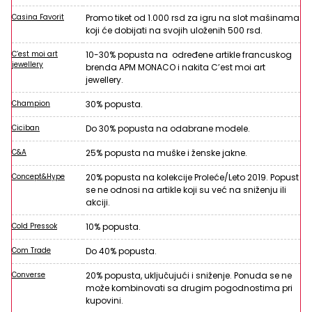
Casina Favorit
Promo tiket od 1.000 rsd za igru na slot mašinama
koji će dobijati na svojih uloženih 500 rsd.
C’est moi art
10-30% popusta na određene artikle francuskog
jewellery
brenda APM MONACO i nakita C’est moi art
jewellery.
Champion
30% popusta.
Ciciban
Do 30% popusta na odabrane modele.
C&A
25% popusta na muške i ženske jakne.
Concept&Hype
20% popusta na kolekcije Proleće/Leto 2019. Popust
se ne odnosi na artikle koji su već na sniženju ili
akciji.
Cold Pressok
10% popusta.
Com Trade
Do 40% popusta.
Converse
20% popusta, uključujući i sniženje. Ponuda se ne
može kombinovati sa drugim pogodnostima pri
kupovini.