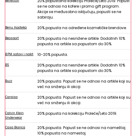
Benetton
20% popustana kolekciju Proleće/Leto 2019. Popust
se ne odnosi na kofere i promo gift program.
Akcije se međusobno isključuju, popusti se ne
sabiraju.
Benu Apoteka
20% popusta na određene kozmetičke brendove.
Beosport
20% popusta na nesnižene artikle. Dodatnih 10%
popusta na artikle sa popustom do 30%.
B:PM satovi i nakit
10-20% popusta.
BS
20% popusta na nesnižene artikle. Dodatnih 10%
popusta na artikle sa popustom do 30%.
Buzz
20% popusta. Popust se ne odnosi na artikle koji su
već na sniženju ili akciji.
Carpisa
20% popusta. Popust se ne odnosi na artikle koji su
već na sniženju ili akciji.
Calvin Klein
20% popusta na kolekciju Proleće/Leto 2019.
Underwear
Casa Bianca
20% popusta. Popust se ne odnosi na nameštaj.
10% popusta na namestaj.