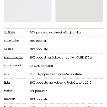
3G Shop
50% popusta na drugi jeftiniji artikal.
Accessorize
20% popust.
Adidas
20% popusta.
Adore chocolat
20% popust na čokoladne trifle i CUBE 270g.
Aqua Mineral
Do 50% popusta.
ARS
10-30% popusta na određene artikle.
Bata
20% popusta na kolekciju Proleće/Leto 2019.
Barbolini
15% popusta.
Bebakids
20% popusta.