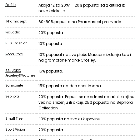
Parfois
Akcija “2 za 20%” – 20% popusta za 2 artikla iz
nove kolekcije.
Pharmasept
60-80% popusta na Pharmasept proizvode
Piquadro
20% popusta.
P….S…. fashion
10% popusta.
RecorStore
10% popusat na sve ploče Mascom izdanja kao i
na gramofone marke Crosley.
S&L JOKIĆ
15% popusta.
Jewelery&Watches
Samsonite
15% popusta na deo asortimana.
Sephora
20% popusta. Popust se ne odnosi na artikle koji su
već na sniženju ili akciji. 25% popusta na Sephora
Collection.
Small Tree
10% popusta na svaku kupovinu.
Sport Vision
20% popusta.