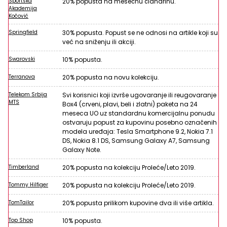
Sportska
20% popusta na mesečnu članarinu.
Akademija
Kočović
Springfield
30% popusta. Popust se ne odnosi na artikle koji su
već na sniženju ili akciji.
Swarovski
10% popusta.
Terranova
20% popusta na novu kolekciju.
Telekom Srbija
Svi korisnici koji izvrše ugovaranje ili reugovaranje
MTS
Box4 (crveni, plavi, beli i zlatni) paketa na 24
meseca UO uz standardnu komercijalnu ponudu
ostvaruju popust za kupovinu posebno označenih
modela uređaja: Tesla Smartphone 9.2, Nokia 7.1
DS, Nokia 8.1 DS, Samsung Galaxy A7, Samsung
Galaxy Note.
Timberland
20% popusta na kolekciju Proleće/Leto 2019.
Tommy Hilfiger
20% popusta na kolekciju Proleće/Leto 2019.
TomTailor
20% popusta prilikom kupovine dva ili više artikla.
Top Shop
10% popusta.