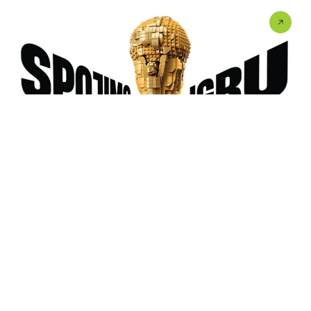
LEGO DRUŽENJE U UŠĆU
Fudbalska groznica stiže u UŠĆE! ⚽ LEGO® Store
UŠĆE vas...