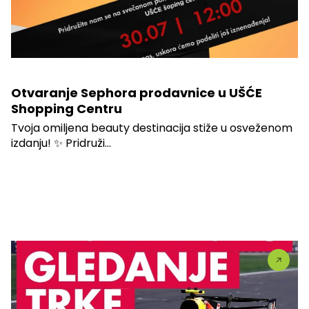
Otvaranje Sephora prodavnice u UŠĆE
Shopping Centru
Tvoja omiljena beauty destinacija stiže u osveženom
izdanju! ✨ Pridruži...