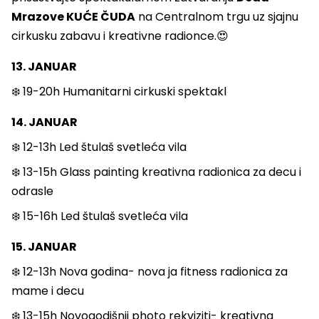
Mrazove KUĆE ČUDA
na Centralnom trgu uz sjajnu
cirkusku zabavu i kreativne radionce.😍
13. JANUAR
❄️ 19-20h Humanitarni cirkuski spektakl
14. JANUAR
❄️ 12-13h Led štulaš svetleća vila
❄️ 13-15h Glass painting kreativna radionica za decu i
odrasle
❄️ 15-16h Led štulaš svetleća vila
15. JANUAR
❄️ 12-13h Nova godina- nova ja fitness radionica za
mame i decu
❄️ 13-15h Novogodišnji photo rekviziti- kreativna