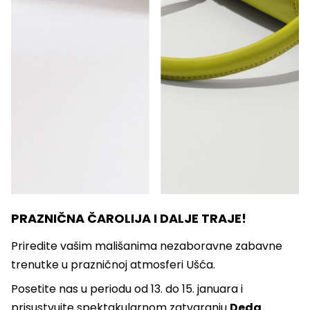
PRAZNIČNA ČAROLIJA I DALJE TRAJE!
Priredite vašim mališanima nezaboravne zabavne
trenutke u prazničnoj atmosferi Ušća.
Posetite nas u periodu od 13. do 15. januara i
prisustvujte spektakularnom zatvaranju
Deda