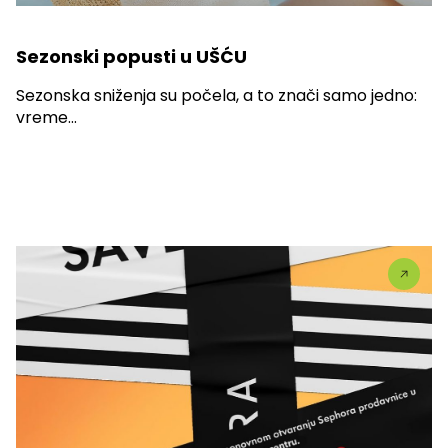
Sezonski popusti u UŠĆU
Sezonska sniženja su počela, a to znači samo jedno:
vreme...