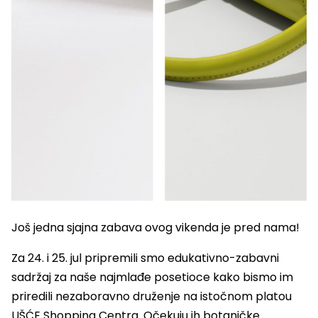
Još jedna sjajna zabava ovog vikenda je pred nama!
Za 24. i 25. jul pripremili smo edukativno-zabavni
sadržaj za naše najmlađe posetioce kako bismo im
priredili nezaboravno druženje na istočnom platou
UŠĆE Shopping Centra. Očekuju ih botaničke