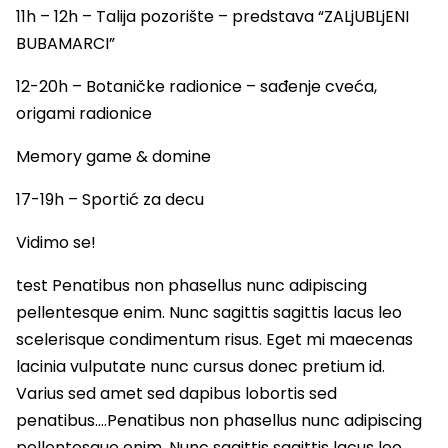
11h – 12h – Talija pozorište – predstava “ZALjUBLjENI
BUBAMARCI”
12-20h – Botaničke radionice – sađenje cveća,
origami radionice
Memory game & domine
17-19h – Sportić za decu
Vidimo se!
test Penatibus non phasellus nunc adipiscing
pellentesque enim. Nunc sagittis sagittis lacus leo
scelerisque condimentum risus. Eget mi maecenas
lacinia vulputate nunc cursus donec pretium id.
Varius sed amet sed dapibus lobortis sed
penatibus….Penatibus non phasellus nunc adipiscing
pellentesque enim. Nunc sagittis sagittis lacus leo