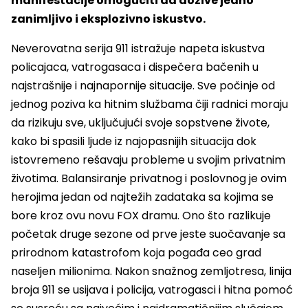
manifestacije omogućiti da dožive jedno
zanimljivo i eksplozivno iskustvo.
Neverovatna serija 911 istražuje napeta iskustva
policajaca, vatrogasaca i dispečera bačenih u
najstrašnije i najnapornije situacije. Sve počinje od
jednog poziva ka hitnim službama čiji radnici moraju
da rizikuju sve, uključujući svoje sopstvene živote,
kako bi spasili ljude iz najopasnijih situacija dok
istovremeno rešavaju probleme u svojim privatnim
životima. Balansiranje privatnog i poslovnog je ovim
herojima jedan od najtežih zadataka sa kojima se
bore kroz ovu novu FOX dramu. Ono što razlikuje
početak druge sezone od prve jeste suočavanje sa
prirodnom katastrofom koja pogađa ceo grad
naseljen milionima. Nakon snažnog zemljotresa, linija
broja 911 se usijava i policija, vatrogasci i hitna pomoć