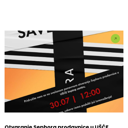
Otvaranje Sephora prodavnice u UŠĆE