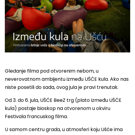
Gledanje filma pod otvorenim nebom, u
neverovatnom ambijentu između UŠĆE kula. Ako nas
niste posetili do sada, ovog jula je pravi trenutak.
Od 3. do 6. jula, UŠĆE BeeZ trg (plato između UŠĆE
kula) postaje bioskop na otvorenom u okviru
Festivala francuskog filma.
U samom centru grada, u atmosferi koju Ušće ima