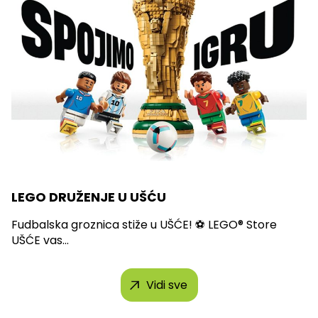
LEGO DRUŽENJE U UŠĆU
Fudbalska groznica stiže u UŠĆE! ⚽ LEGO® Store
UŠĆE vas...
Vidi sve