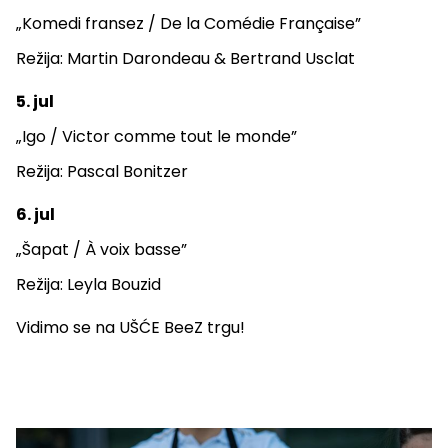
„Komedi fransez / De la Comédie Française”
Režija: Martin Darondeau & Bertrand Usclat
5. jul
„Igo / Victor comme tout le monde”
Režija: Pascal Bonitzer
6. jul
„Šapat / À voix basse”
Režija: Leyla Bouzid
Vidimo se na UŠĆE BeeZ trgu!