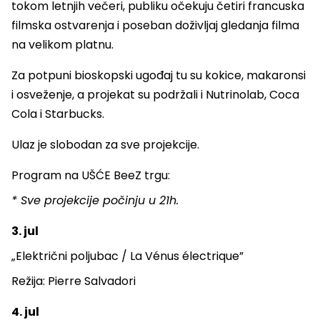
tokom letnjih večeri, publiku očekuju četiri francuska
filmska ostvarenja i poseban doživljaj gledanja filma
na velikom platnu.
Za potpuni bioskopski ugođaj tu su kokice, makaronsi
i osveženje, a projekat su podržali i Nutrinolab, Coca
Cola i Starbucks.
Ulaz je slobodan za sve projekcije.
Program na UŠĆE BeeZ trgu:
* Sve projekcije počinju u 21h.
3. jul
„Električni poljubac / La Vénus électrique”
Režija: Pierre Salvadori
4. jul