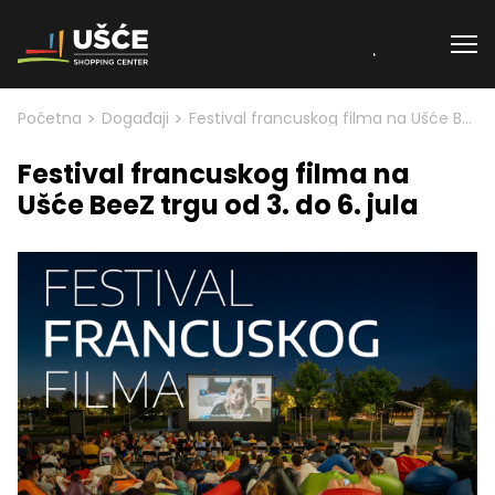
Skip to content
>
>
Početna
Događaji
Festival francuskog filma na Ušće BeeZ trgu od 3. do 6. jula
Festival francuskog filma na
Ušće BeeZ trgu od 3. do 6. jula