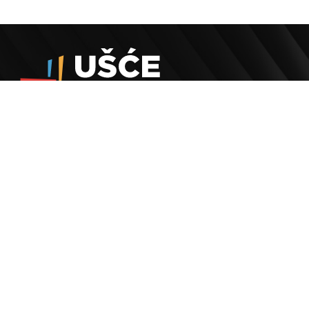
O Nama
Politika privatnosti
Politika kolačića
Odluke
Adresa
Bulevar Mihaila Pupina 4
11070, Novi Beograd, Srbija