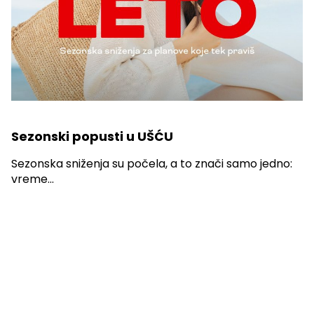
Sezonski popusti u UŠĆU
Sezonska sniženja su počela, a to znači samo jedno:
vreme...