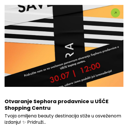
Otvaranje Sephora prodavnice u UŠĆE
Shopping Centru
Tvoja omiljena beauty destinacija stiže u osveženom
izdanju! ✨ Pridruži...