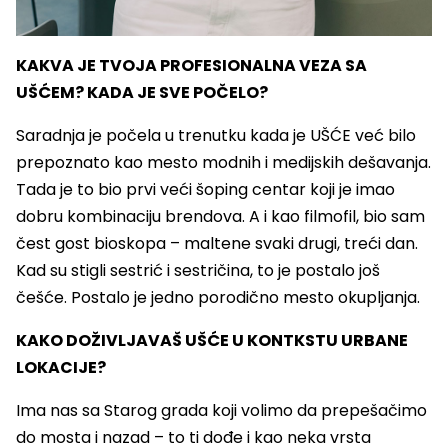
KAKVA JE TVOJA PROFESIONALNA VEZA SA
UŠĆEM? KADA JE SVE POČELO?
Saradnja je počela u trenutku kada je UŠĆE već bilo
prepoznato kao mesto modnih i medijskih dešavanja.
Tada je to bio prvi veći šoping centar koji je imao
dobru kombinaciju brendova. A i kao filmofil, bio sam
čest gost bioskopa – maltene svaki drugi, treći dan.
Kad su stigli sestrić i sestričina, to je postalo još
češće. Postalo je jedno porodično mesto okupljanja.
KAKO DOŽIVLJAVAŠ UŠĆE U KONTKSTU URBANE
LOKACIJE?
Ima nas sa Starog grada koji volimo da prepešačimo
do mosta i nazad – to ti dođe i kao neka vrsta