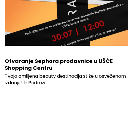
Otvaranje Sephora prodavnice u UŠĆE
Shopping Centru
Tvoja omiljena beauty destinacija stiže u osveženom
izdanju! ✨ Pridruži...