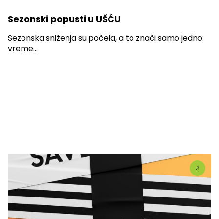
Sezonski popusti u UŠĆU
Sezonska sniženja su počela, a to znači samo jedno:
vreme...