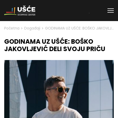
Skip to content
>
>
Početna
Događaji
GODINAMA UZ UŠĆE: BOŠKO JAKOVLJEVIĆ DELI SVOJU PRIČU
GODINAMA UZ UŠĆE: BOŠKO
JAKOVLJEVIĆ DELI SVOJU PRIČU