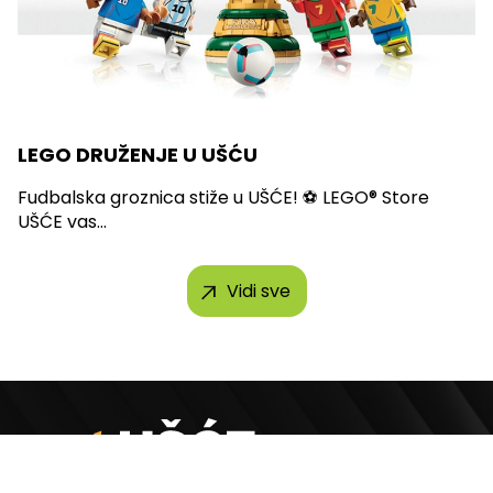
LEGO DRUŽENJE U UŠĆU
Fudbalska groznica stiže u UŠĆE! ⚽ LEGO® Store
UŠĆE vas...
Vidi sve