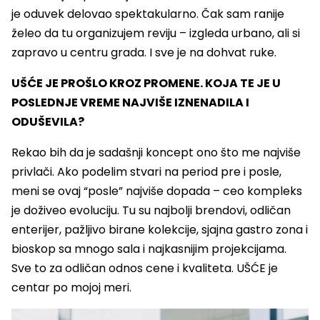
je oduvek delovao spektakularno. Čak sam ranije
želeo da tu organizujem reviju – izgleda urbano, ali si
zapravo u centru grada. I sve je na dohvat ruke.
UŠĆE JE PROŠLO KROZ PROMENE. KOJA TE JE U
POSLEDNJE VREME NAJVIŠE IZNENADILA I
ODUŠEVILA?
Rekao bih da je sadašnji koncept ono što me najviše
privlači. Ako podelim stvari na period pre i posle,
meni se ovaj “posle” najviše dopada – ceo kompleks
je doživeo evoluciju. Tu su najbolji brendovi, odličan
enterijer, pažljivo birane kolekcije, sjajna gastro zona i
bioskop sa mnogo sala i najkasnijim projekcijama.
Sve to za odličan odnos cene i kvaliteta. UŠĆE je
centar po mojoj meri.