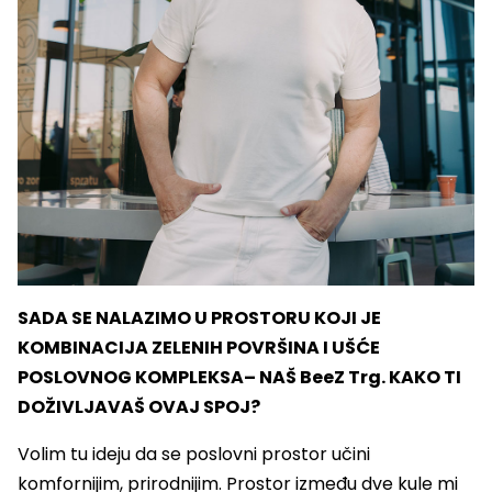
SADA SE NALAZIMO U PROSTORU KOJI JE
KOMBINACIJA ZELENIH POVRŠINA I UŠĆE
POSLOVNOG KOMPLEKSA– NAŠ BeeZ Trg. KAKO TI
DOŽIVLJAVAŠ OVAJ SPOJ?
Volim tu ideju da se poslovni prostor učini
komfornijim, prirodnijim. Prostor između dve kule mi