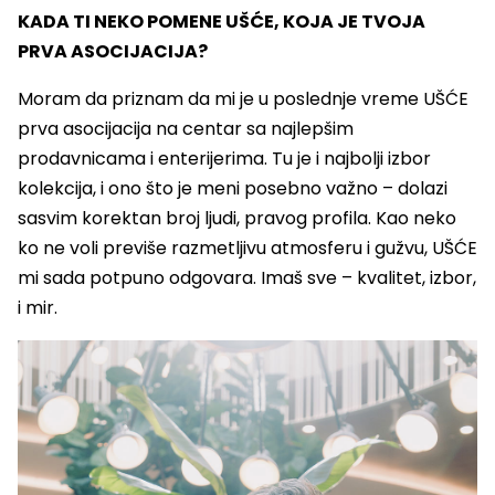
KADA TI NEKO POMENE UŠĆE, KOJA JE TVOJA
PRVA ASOCIJACIJA?
Moram da priznam da mi je u poslednje vreme UŠĆE
prva asocijacija na centar sa najlepšim
prodavnicama i enterijerima. Tu je i najbolji izbor
kolekcija, i ono što je meni posebno važno – dolazi
sasvim korektan broj ljudi, pravog profila. Kao neko
ko ne voli previše razmetljivu atmosferu i gužvu, UŠĆE
mi sada potpuno odgovara. Imaš sve – kvalitet, izbor,
i mir.