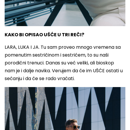
KAKO BI OPISAO UŠĆE U TRI REČI?
LARA, LUKA I JA. Tu sam proveo mnogo vremena sa
pomenutim sestričinom i sestrićem, to su naši
porodični trenuci. Danas su već veliki, ali bioskop
nam je i dalje navika. Verujem da će im UŠĆE ostati u
sećanju i da će se rado vraćati.