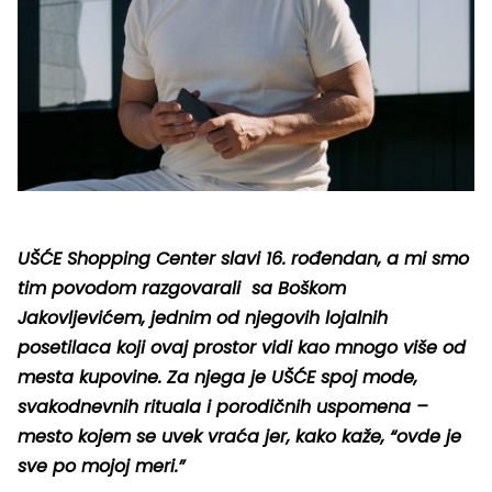
UŠĆE Shopping Center slavi 16. rođendan, a mi smo
tim povodom razgovarali sa Boškom
Jakovljevićem, jednim od njegovih lojalnih
posetilaca koji ovaj prostor vidi kao mnogo više od
mesta kupovine. Za njega je UŠĆE spoj mode,
svakodnevnih rituala i porodičnih uspomena –
mesto kojem se uvek vraća jer, kako kaže, “ovde je
sve po mojoj meri.”