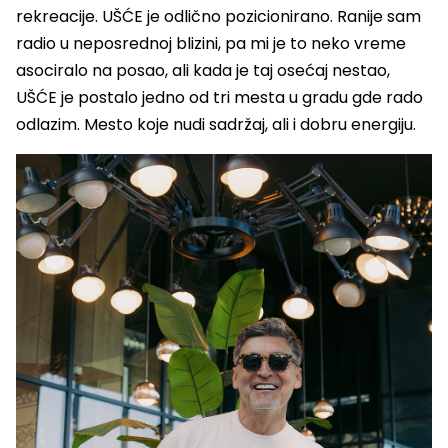
rekreacije. UŠĆE je odlično pozicionirano. Ranije sam
radio u neposrednoj blizini, pa mi je to neko vreme
asociralo na posao, ali kada je taj osećaj nestao,
UŠĆE je postalo jedno od tri mesta u gradu gde rado
odlazim. Mesto koje nudi sadržaj, ali i dobru energiju.