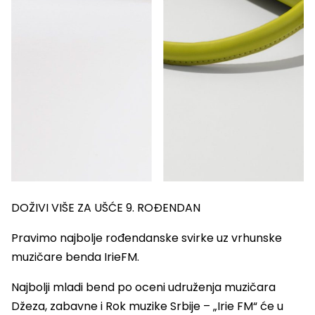
DOŽIVI VIŠE ZA UŠĆE 9. ROĐENDAN
Pravimo najbolje rođendanske svirke uz vrhunske
muzičare benda IrieFM.
Najbolji mladi bend po oceni udruženja muzičara
Džeza, zabavne i Rok muzike Srbije – „Irie FM“ će u