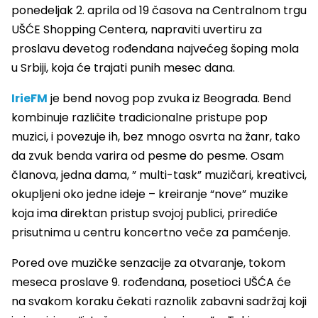
ponedeljak 2. aprila od 19 časova na Centralnom trgu
UŠĆE Shopping Centera, napraviti uvertiru za
proslavu devetog rođendana najvećeg šoping mola
u Srbiji, koja će trajati punih mesec dana.
IrieFM
je bend novog pop zvuka iz Beograda
. Bend
kombinuje
različite tradicionalne pristupe pop
muzici, i povezuje ih, bez mnogo osvrta na žanr, tako
da zvuk benda varira od pesme do pesme. Osam
članova, jedna dama, ” multi-task” muzičari, kreativci,
okupljeni oko jedne ideje –
kreiranje “nove” muzike
koja ima direktan pristup svojoj publici, prirediće
prisutnima u centru koncertno veče za pamćenje.
Pored ove muzičke senzacije za otvaranje, tokom
meseca proslave 9. rođendana, posetioci UŠĆA će
na svakom koraku čekati raznolik zabavni sadržaj koji