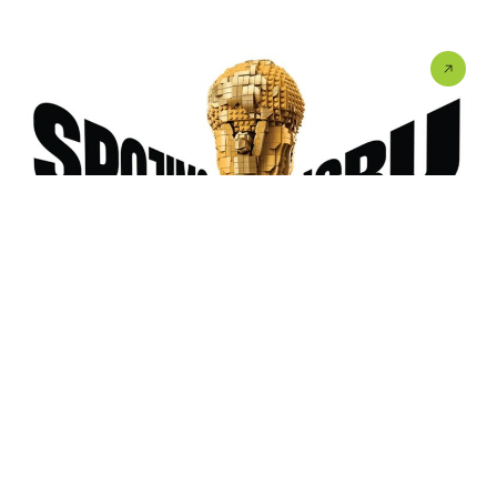
LEGO DRUŽENJE U UŠĆU
Fudbalska groznica stiže u UŠĆE! ⚽ LEGO® Store
UŠĆE vas...