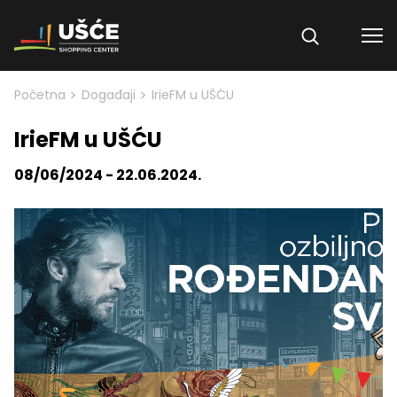
Skip to content
>
>
Početna
Događaji
IrieFM u UŠĆU
IrieFM u UŠĆU
08/06/2024 - 22.06.2024.