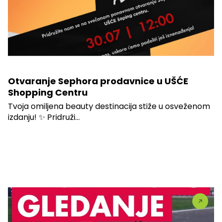
Otvaranje Sephora prodavnice u UŠĆE
Shopping Centru
Tvoja omiljena beauty destinacija stiže u osveženom
izdanju! ✨ Pridruži...