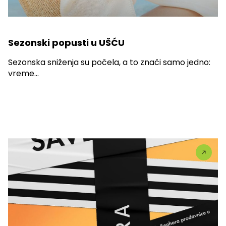
Sezonski popusti u UŠĆU
Sezonska sniženja su počela, a to znači samo jedno:
vreme...