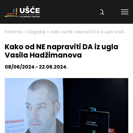
Skip to content
>
>
Početna
Događaji
Kako od NE napraviti DA iz ugla Vasila Hadžimanova
Kako od NE napraviti DA iz ugla
Vasila Hadžimanova
08/06/2024 - 22.06.2024.