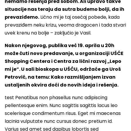
nemamo rešenja pred sobom. Ali upravo takve
situacije nas teraju da sutra budemo bolji, da ih
prevaziđemo.
Lično mi je taj osećaj pobede, kada
prevaziđem neku krizu, veoma dragocen i tada stvari
uvek krenu na bolje – zaključio je Vasil.
Nakon njegovog, publika već 19. aprila u 20h
može čuti novo predavanje, u organizaciji UŠĆE
Shopping Centera i Centra za lični razvoj „Lepo
mi je“. U sali bioskopa u UŠĆU, održaće ga Uroš
Petrović, na temu: Kako razmišljanjem izvan
ustaljenih okvira doći do novih ideja i rešenja.
test Penatibus non phasellus nunc adipiscing
pellentesque enim. Nunc sagittis sagittis lacus leo
scelerisque condimentum risus. Eget mi maecenas
lacinia vulputate nunc cursus donec pretium id.
Varius sed amet sed dapibus lobortis sed