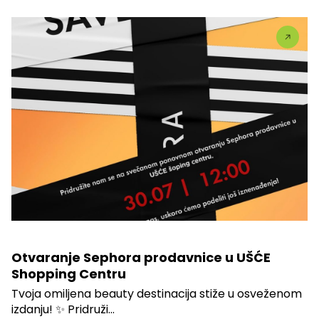
Otvaranje Sephora prodavnice u UŠĆE
Shopping Centru
Tvoja omiljena beauty destinacija stiže u osveženom
izdanju! ✨ Pridruži...