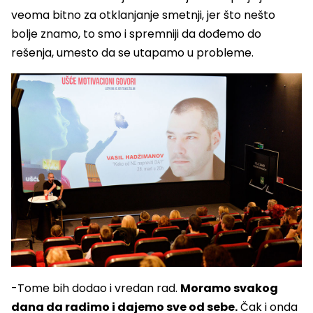
veoma bitno za otklanjanje smetnji, jer što nešto
bolje znamo, to smo i spremniji da dođemo do
rešenja, umesto da se utapamo u probleme.
-Tome bih dodao i vredan rad.
Moramo svakog
dana da radimo i dajemo sve od sebe.
Čak i onda