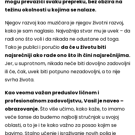
mogu prevazići svaku prepreku, bez obzira na
težinu okolnosti u kojima se nalaze.
Njegov razvoj kao muzičara je njegov životni razvoj,
kako je sam naglasio. Najvažnija stvar mu je uvek – da
radi ono što voli i da nikada ne odustane od toga.
Tako je publici i poručio
da će u životu biti
najsrećniji ako rade ono što ih čini najsrećnijima.
Jer, u suprotnom, nikada neće biti dovoljno zadovoljni
ili će, čak, uvek biti potpuno nezadovoljni, a to nije
svrha života.
Kao veoma važan preduslov ličnom i
profesionalnom zadovoljstvu, Vasil je naveo –
obrazovanje.
Što više učimo, kako kaže, to imamo
veće šanse da budemo najbolji stručnjak u svojoj
oblasti, a to je i te kako važno za posao kojim se
bavimo. Stalno učenje i israživanje novih polja je