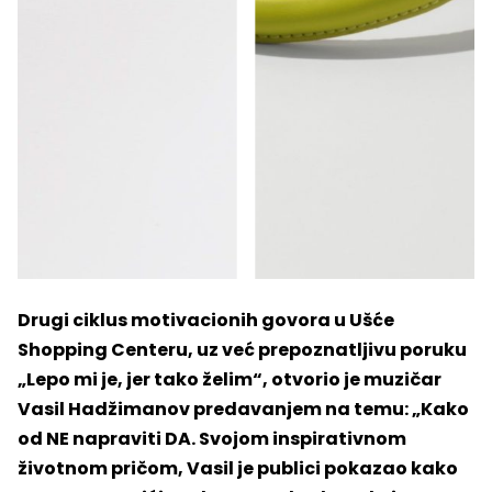
Drugi ciklus motivacionih govora u U
šće
Shopping Centeru, uz već prepoznatljivu poruku
„Lepo mi je, jer tako želim“, otvorio je muzičar
Vasil Hadžimanov predavanjem na temu: „Kako
od NE napraviti DA. Svojom inspirativnom
životnom pričom, Vasil je publici pokazao kako