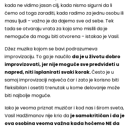
kada ne vidimo jasan cilj, kada nismo sigurni da li
ćemo od toga zaraditi, kada radimo za jednu osobu ili
masu ljudi – važno je da dajemo sve od sebe. Tek
tada se otvaraju vrata za koja smo mislili da je
nemoguće da mogu biti otvorena – istakao je Vasil.
Džez muzika kojom se bavi podrazumeva
improvizaciju. To ga je naučilo
da je u životu dobro
improvizovati, jer nije moguće sve predvideti u
napred, niti isplanirati svaki korak.
Često je u
samoj improvizaciji najveća čar i zato je korisno biti
fleksibilan i osetiti trenutak u kome delovanje može
biti najbolje moguće.
Iako je veoma priznat muzičar i kod nas i širom sveta,
Vasil Hadžimanov nije krio da
je samokritičan i da je
ova osobina veoma važna kada hoćemo NE da