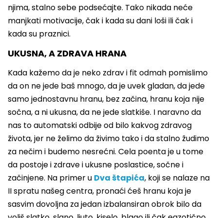
njima, stalno sebe podsećajte. Tako nikada neće
manjkati motivacije, čak i kada su dani loši ili čak i
kada su praznici.
UKUSNA, A ZDRAVA HRANA
Kada kažemo da je neko zdrav i fit odmah pomislimo
da on ne jede baš mnogo, da je uvek gladan, da jede
samo jednostavnu hranu, bez začina, hranu koja nije
sočna, a ni ukusna, da ne jede slatkiše. I naravno da
nas to automatski odbije od bilo kakvog zdravog
života, jer ne želimo da živimo tako i da stalno žudimo
za nečim i budemo nesrećni. Cela poenta je u tome
da postoje i zdrave i ukusne poslastice, sočne i
začinjene. Na primer u
Dva štapića
, koji se nalaze na
II spratu našeg centra, pronaći ćeš hranu koja je
sasvim dovoljna za jedan izbalansiran obrok bilo da
voliš slatko, slano, ljuto, kiselo, blago ili čak egzotično.