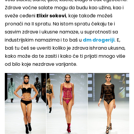
Zdrave voćne salate mogu da budu kao užina, kao i
sveže ceđeni
Elixir sokovi
, koje takođe možeš
pronaći na II spratu. Na istom spratu čekaju te i
sasvim zdrave i ukusne namaze, u suprotnosti sa
industrijskim namazima i to baš u
dm drogeriji
. E,
baš tu ćeš se uveriti koliko je zdrava ishrana ukusna,
kako može da te zasiti i kako će ti prijati mnogo više
od bilo koje nezdrave varijante.