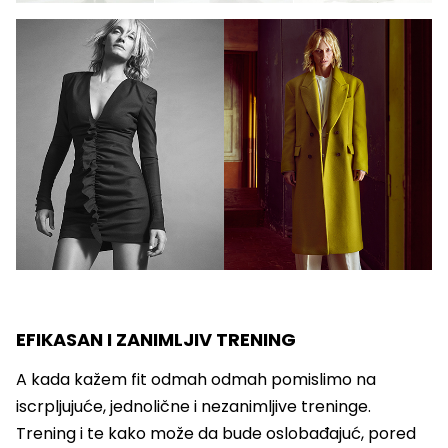
EFIKASAN I ZANIMLJIV TRENING
A kada kažem fit odmah odmah pomislimo na
iscrpljujuće, jednolične i nezanimljive treninge.
Trening i te kako može da bude oslobađajuć, pored