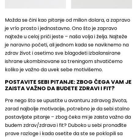
Možda se čini kao pitanje od milion dolara, a zapravo
je vrlo prosto i jednostavno. Ono što je zapravo
najteže u celoj priči jeste – naša volja i želja. Najteže
je naravno početi, ali jednom kada se naviknemo na
zdrav život i osetimo sve blagodeti izbalansirane
ishrane ukombinovane sa treningom shvatićemo
koliko je važno da uvek sebe motivišemo.
POSTAVITE SEBI PITANJE: ZBOG ČEGA VAM JE
ZAISTA VAŽNO DA BUDETE ZDRAVI I FIT?
Pre nego što se upustite u avanturu zdravog života,
zarad najbolje motivacije, potrebno je da sebi stalno
postavljate pitanje – zbog čeka mi je zaista važno da
budem zdrav/zdrava i fit? Duboko u sebi pronađite
prave razloge i kada osetite da ste se poklopili sa