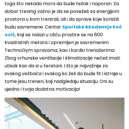
toga što nekada mora da bude težak i naporan. Za
dobar trening važno je da se povežeš sa energijom
prostora u kom treniraš, ali i da sprave koje koristiš
budu savremene. Centar
Sportske Akademije Koč
ović
, koji se nalazi u Ušću prostire se na 600
kvadratnih metara i opremljen je savremenim
TechnoGym spravama, kao i kardio trenažerima.
Zbog vrhunske ventilacije i klimatizacije nećeš imati
utisak kao da si u teretani. I što je najvažnije za
svakog vežbača i svakog ko želi da bude fit i istraje u
tome jesu treneri, koji nadgledaju situaciju. Oni su
ujedno i tvoja dodatna motivacija!