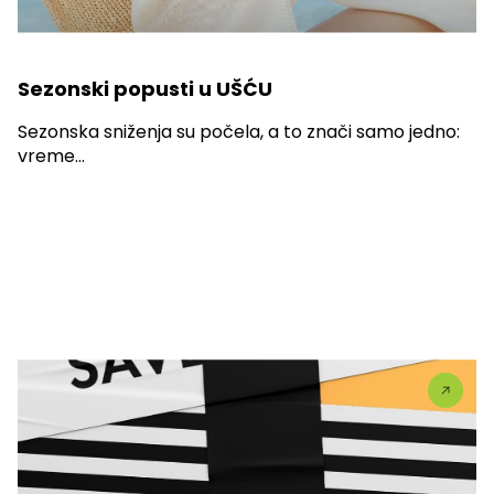
Sezonski popusti u UŠĆU
Sezonska sniženja su počela, a to znači samo jedno:
vreme...