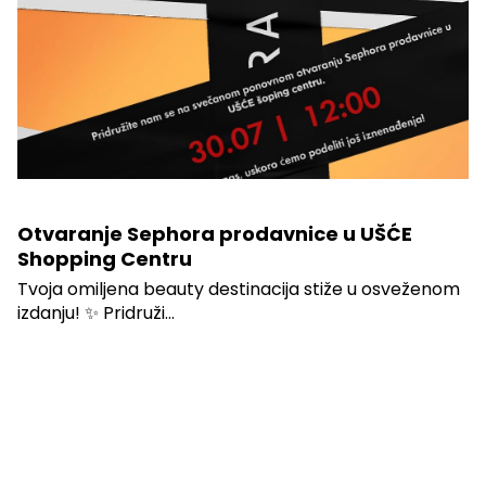
Otvaranje Sephora prodavnice u UŠĆE
Shopping Centru
Tvoja omiljena beauty destinacija stiže u osveženom
izdanju! ✨ Pridruži...