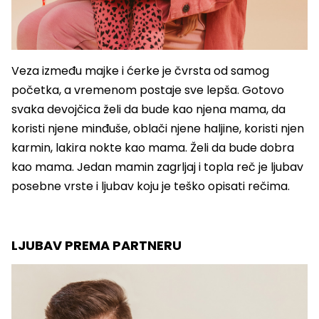
Veza između majke i ćerke je čvrsta od samog
početka, a vremenom postaje sve lepša. Gotovo
svaka devojčica želi da bude kao njena mama, da
koristi njene minđuše, oblači njene haljine, koristi njen
karmin, lakira nokte kao mama. Želi da bude dobra
kao mama. Jedan mamin zagrljaj i topla reč je ljubav
posebne vrste i ljubav koju je teško opisati rečima.
LJUBAV PREMA PARTNERU