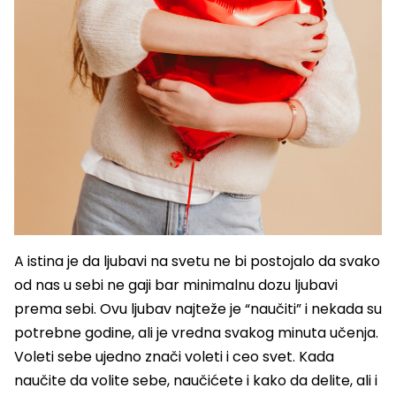
A istina je da ljubavi na svetu ne bi postojalo da svako
od nas u sebi ne gaji bar minimalnu dozu ljubavi
prema sebi. Ovu ljubav najteže je “naučiti” i nekada su
potrebne godine, ali je vredna svakog minuta učenja.
Voleti sebe ujedno znači voleti i ceo svet. Kada
naučite da volite sebe, naučićete i kako da delite, ali i