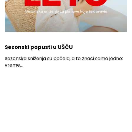
Sezonski popusti u UŠĆU
Sezonska sniženja su počela, a to znači samo jedno:
vreme...