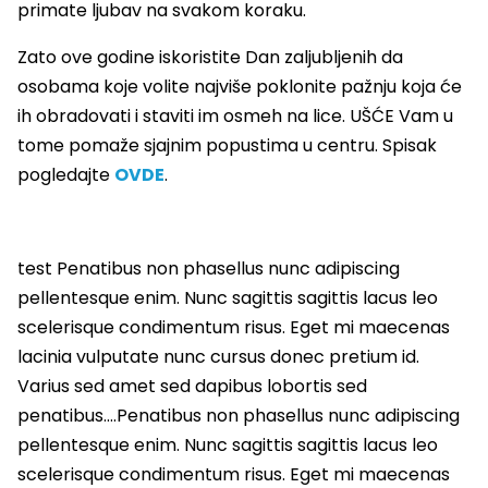
primate ljubav na svakom koraku.
Zato ove godine iskoristite Dan zaljubljenih da
osobama koje volite najviše poklonite pažnju koja će
ih obradovati i staviti im osmeh na lice. UŠĆE Vam u
tome pomaže sjajnim popustima u centru. Spisak
pogledajte
OVDE
.
test Penatibus non phasellus nunc adipiscing
pellentesque enim. Nunc sagittis sagittis lacus leo
scelerisque condimentum risus. Eget mi maecenas
lacinia vulputate nunc cursus donec pretium id.
Varius sed amet sed dapibus lobortis sed
penatibus….Penatibus non phasellus nunc adipiscing
pellentesque enim. Nunc sagittis sagittis lacus leo
scelerisque condimentum risus. Eget mi maecenas