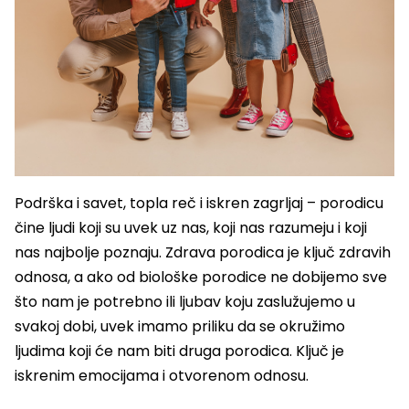
Podrška i savet, topla reč i iskren zagrljaj – porodicu
čine ljudi koji su uvek uz nas, koji nas razumeju i koji
nas najbolje poznaju. Zdrava porodica je ključ zdravih
odnosa, a ako od biološke porodice ne dobijemo sve
što nam je potrebno ili ljubav koju zaslužujemo u
svakoj dobi, uvek imamo priliku da se okružimo
ljudima koji će nam biti druga porodica. Ključ je
iskrenim emocijama i otvorenom odnosu.