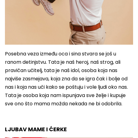
Posebna veza između oca i sina stvara se još u
ranom detinjstvu. Tata je naš heroj, naš strog, ali
pravičan učitelj, tata je naš idol, osoba koja nas
najviše zasmejava, koja zna da se igra čak i bolje od
nas i koja nas uči kako se poštuju i vole ljudi oko nas.
Tata je osoba koja nam ispunjava sve želje i kupuje
sve ono što mama možda nekada ne bi odobrila.
LJUBAV MAME I ĆERKE