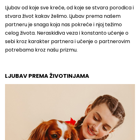
Ljubav od koje sve kreće, od koje se stvara porodica i
stvara život kakav želimo. Ljubav prema našem
partneru je snaga koja nas pokreće i njoj težimo
celog života. Neraskidiva veza i konstanto učenje o
sebi kroz karakter partnera i učenje o partnerovim
potrebama kroz našu prizmu.
LJUBAV PREMA ŽIVOTINJAMA