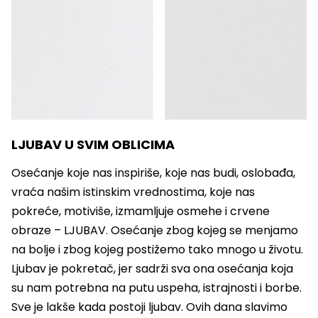
LJUBAV U SVIM OBLICIMA
Osećanje koje nas inspiriše, koje nas budi, oslobađa,
vraća našim istinskim vrednostima, koje nas
pokreće, motiviše, izmamljuje osmehe i crvene
obraze – LJUBAV. Osećanje zbog kojeg se menjamo
na bolje i zbog kojeg postižemo tako mnogo u životu.
Ljubav je pokretač, jer sadrži sva ona osećanja koja
su nam potrebna na putu uspeha, istrajnosti i borbe.
Sve je lakše kada postoji ljubav. Ovih dana slavimo