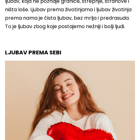
ljubav, koja ne poznaje granice, strepnje, strahove i
ništa loše. Ljubav prema životinjama i ljubav životinja
prema nama je čista ljubav, bez mrlja i predrasuda.
To je ljubav zbog koje postajemo nežniji i bolji ljudi.
LJUBAV PREMA SEBI