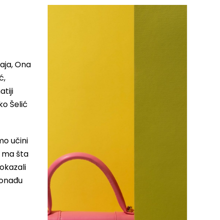
maja, Ona
ć,
tiji
ko Šelić
mo učini
, ma šta
pokazali
pronađu