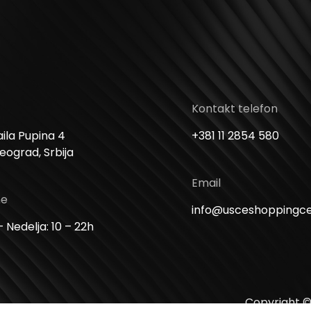
Kontakt telefon
ila Pupina 4
+381 11 2854 580
Beograd, Srbija
Email
me
info@usceshoppingc
 Nedelja: 10 – 22h
Copyright ©