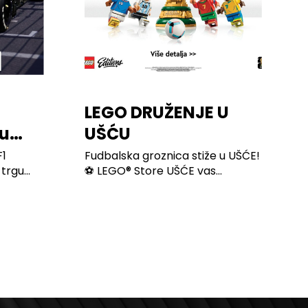
LEGO DRUŽENJE U
u
UŠĆU
F1
Fudbalska groznica stiže u UŠĆE!
rgu...
⚽ LEGO® Store UŠĆE vas...