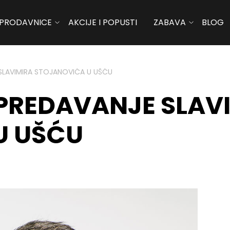
PRODAVNICE
AKCIJE I POPUSTI
ZABAVA
BLOG
LAVIMIRA STOJANOVIĆA U UŠĆU
PREDAVANJE SLAV
U UŠĆU