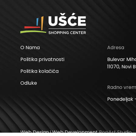
O Nama
Adresa
Politika privatnosti
Bulevar Miha
11070, Novi 
Politika kolačića
Odluke
Radno vre
Ponedeljak –
Web Design i Web Development
PopArt Studio