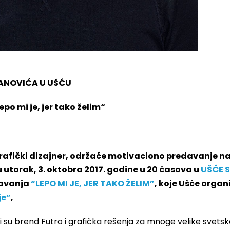
ANOVIĆA U UŠĆU
po mi je, jer tako želim“
 grafički dizajner, održaće motivaciono predavanje n
 u utorak, 3. oktobra 2017. godine u 20 časova u
UŠĆE 
davanja
“LEPO MI JE, JER TAKO ŽELIM”
, koje
Ušće organi
je”
,
dili su brend Futro i grafička rešenja za mnoge velike svets