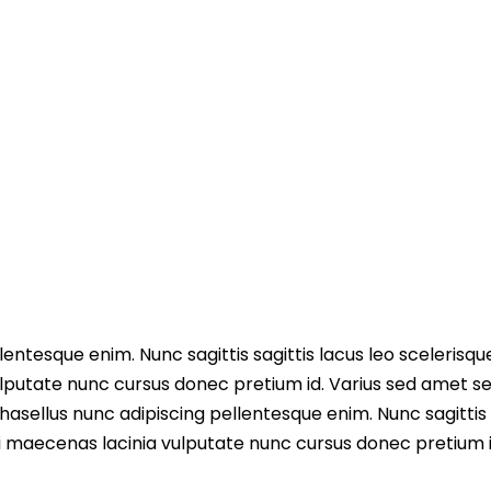
entesque enim. Nunc sagittis sagittis lacus leo scelerisqu
lputate nunc cursus donec pretium id. Varius sed amet s
asellus nunc adipiscing pellentesque enim. Nunc sagittis 
i maecenas lacinia vulputate nunc cursus donec pretium i