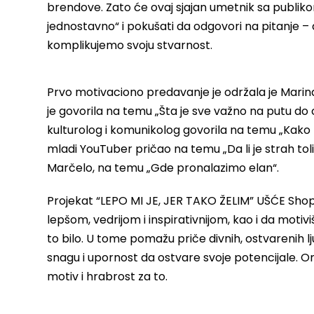
brendove. Zato će ovaj sjajan umetnik sa publik
jednostavno“ i pokušati da odgovori na pitanje – 
komplikujemo svoju stvarnost.
Prvo motivaciono predavanje je održala je Marina 
je govorila na temu „Šta je sve važno na putu do
kulturolog i komunikolog govorila na temu „Kako r
mladi YouTuber pričao na temu „Da li je strah tol
Marčelo, na temu „Gde pronalazimo elan“.
Projekat “LEPO MI JE, JER TAKO ŽELIM” UŠĆE Shopp
lepšom, vedrijom i inspirativnijom, kao i da motiv
to bilo. U tome pomažu priče divnih, ostvarenih ljudi
snagu i upornost da ostvare svoje potencijale. Oni
motiv i hrabrost za to.