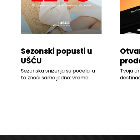
Sezonski popusti u
Otva
UŠĆU
prod
Shop
Sezonska sniženja su počela, a
Tvoja o
to znači samo jedno: vreme...
destina
izdanju! 