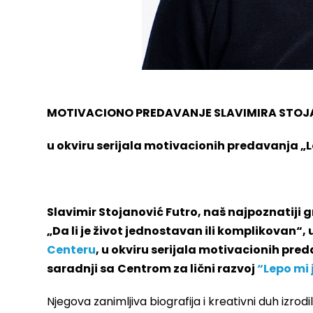
MOTIVACIONO PREDAVANJE SLAVIMIRA STOJ
u okviru serijala motivacionih predavanja „Le
Slavimir Stojanović Futro, naš najpoznatiji
„Da li je život jednostavan ili komplikovan“,
Centeru
, u okviru serijala motivacionih pre
saradnji sa
Centrom za lični razvoj
“Lepo mi 
Njegova zanimljiva biografija i kreativni duh izro