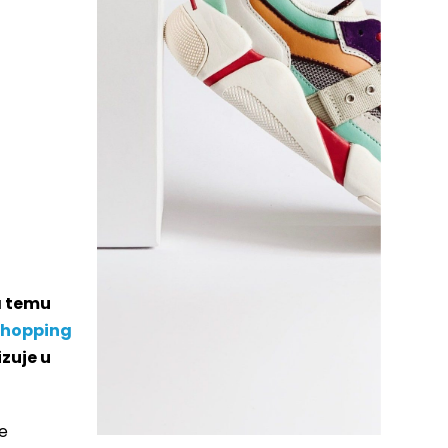
a temu
Shopping
zuje u
ke