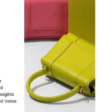
e
ed
sagittis
d. Varius