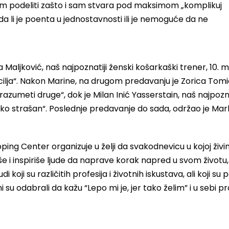
om podeliti zašto i sam stvara pod maksimom „komplikuj
da li je poenta u jednostavnosti ili je nemoguće da ne
Maljković, naš najpoznatiji ženski košarkaški trener, 10. 
 cilja“. Nakon Marine, na drugom predavanju je Zorica Tomi
azumeti druge“, dok je Milan Inić Yasserstain, naš najpozna
iko strašan“. Poslednje predavanje do sada, održao je Mar
ing Center organizuje u želji da svakodnevicu u kojoj živi
iše i inspiriše ljude da naprave korak napred u svom životu
 koji su različitih profesija i životnih iskustava, ali koji su 
 su odabrali da kažu “Lepo mi je, jer tako želim” i u sebi 