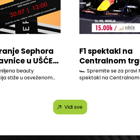
ranje Sephora
F1 spektakl na
avnice u UŠĆE
Centralnom trg
ping Centru
Ušće Shopping
miljena beauty
🏎️ Spremite se za pravi 
cija stiže u osveženom
spektakl na Centralnom t
Center-a
✨ Pridruži...
Vidi sve