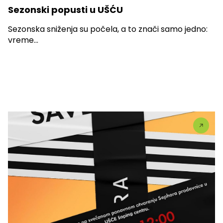
Sezonski popusti u UŠĆU
Sezonska sniženja su počela, a to znači samo jedno:
vreme...