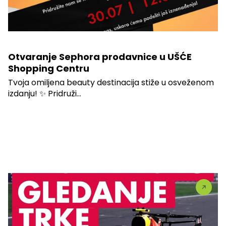
Otvaranje Sephora prodavnice u UŠĆE
Shopping Centru
Tvoja omiljena beauty destinacija stiže u osveženom
izdanju! ✨ Pridruži...