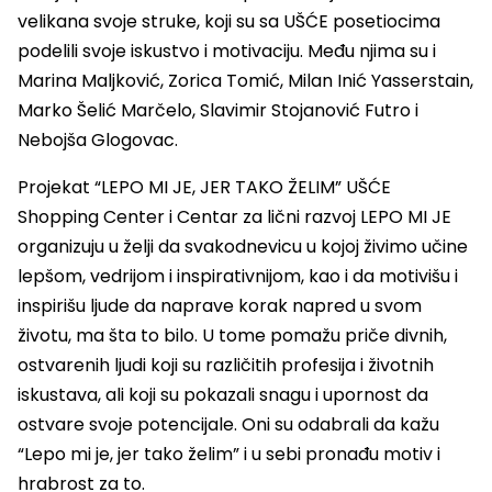
velikana svoje struke, koji su sa UŠĆE posetiocima
podelili svoje iskustvo i motivaciju. Među njima su i
Marina Maljković, Zorica Tomić, Milan Inić Yasserstain,
Marko Šelić Marčelo, Slavimir Stojanović Futro i
Nebojša Glogovac.
Projekat “LEPO MI JE, JER TAKO ŽELIM” UŠĆE
Shopping Center i Centar za lični razvoj LEPO MI JE
organizuju u želji da svakodnevicu u kojoj živimo učine
lepšom, vedrijom i inspirativnijom, kao i da motivišu i
inspirišu ljude da naprave korak napred u svom
životu, ma šta to bilo. U tome pomažu priče divnih,
ostvarenih ljudi koji su različitih profesija i životnih
iskustava, ali koji su pokazali snagu i upornost da
ostvare svoje potencijale. Oni su odabrali da kažu
“Lepo mi je, jer tako želim” i u sebi pronađu motiv i
hrabrost za to.