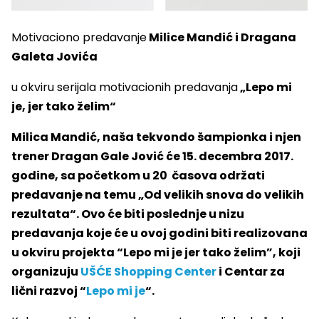
Motivaciono predavanje
Milice Mandić i Dragana
Galeta Jovića
u okviru serijala motivacionih predavanja
„Lepo mi
je, jer tako želim“
Milica Mandić, naša tekvondo šampionka i njen
trener Dragan Gale Jović će 15. decembra 2017.
godine, sa početkom u 20 časova održati
predavanje na temu „Od velikih snova do velikih
rezultata“. Ovo će biti poslednje u nizu
predavanja koje će u ovoj godini biti realizovana
u okviru projekta “Lepo mi je jer tako želim”, koji
organizuju
UŠĆE Shopping Center
i Centar za
lični razvoj “
Lepo mi je
“.