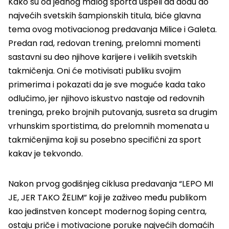
Kako su od jednog malog sporta uspeli da dođu do
najvećih svetskih šampionskih titula, biće glavna
tema ovog motivacionog predavanja Milice i Galeta.
Predan rad, redovan trening, prelomni momenti
sastavni su deo njihove karijere i velikih svetskih
takmičenja. Oni će motivisati publiku svojim
primerima i pokazati da je sve moguće kada tako
odlučimo, jer njihovo iskustvo nastaje od redovnih
treninga, preko brojnih putovanja, susreta sa drugim
vrhunskim sportistima, do prelomnih momenata u
takmičenjima koji su posebno specifični za sport
kakav je tekvondo.
Nakon prvog godišnjeg ciklusa predavanja “LEPO MI
JE, JER TAKO ŽELIM” koji je zaživeo među publikom
kao jedinstven koncept modernog šoping centra,
ostaju priče i motivacione poruke najvećih domaćih