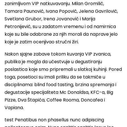
zanimljivom VIP natkuvavanju. Milan Gromilić,
Tamara Paunović, Ivana Popović, Jelena Gavrilović,
Svetlana Grubor, Irena Jovanović i Marija
Petronijević, su u zadatom vremenu i od namirnica
koje su bile odabrane za njih morali da naprave jelo
koje je zatim ocenjivao stručni žiri.
Nakon sjajne zabave tokom kuvanja VIP zvanica,
publika je mogla da učestvuje u degustiranju
poslastica koje smo pripremali u slatkoj kuhinji. Pored
toga, posetioci su imali priliku da se takmiče u
disciplinama: blind food tasting, brzina spremanja i
degustacije specijaliteta Mc Donaldsa, KFC-a, Big
Pizze, Dva Štapića, Coffee Rooma, Doncafea i
Vapiana.
test Penatibus non phasellus nunc adipiscing