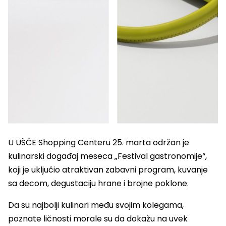
U UŠĆE Shopping Centeru 25. marta održan je
kulinarski događaj meseca „Festival gastronomije“,
koji je uključio atraktivan zabavni program, kuvanje
sa decom, degustaciju hrane i brojne poklone.
Da su najbolji kulinari među svojim kolegama,
poznate ličnosti morale su da dokažu na uvek