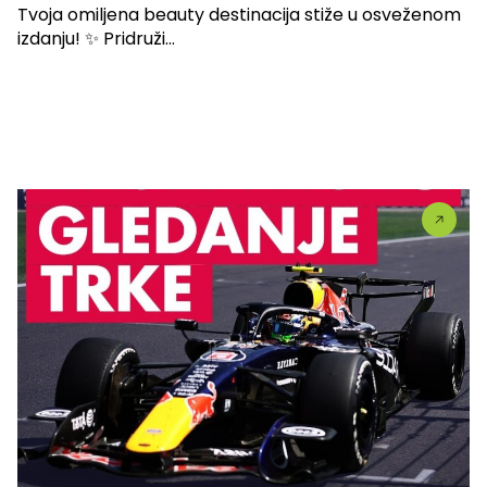
Tvoja omiljena beauty destinacija stiže u osveženom
izdanju! ✨ Pridruži...