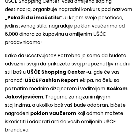
UŠĆE Shopping Center, vaša omiljena šoping
destinacija, organizuje nagradni konkurs pod nazivom
„Pokaži da imaš stila“
, u kojem svoje posetioce,
jedinstvenog stila, nagrađuje poklon vaučerima od
6.000 dinara za kupovinu u omiljenim UŠĆE
prodavnicama!
Kako da učestvujete? Potrebno je samo da budete
odvažni i svoji i da prikažete svoj prepoznatljiv modni
stil baš u
UŠĆE Shopping Center-u
, gde će vas
pronaći
UŠĆE Fashion Report
ekipa, na čelu sa
poznatim modnim dizajnerom i voditeljem
Boškom
Jakovljevićem
. Tragamo za najzanimljivijim
stajlinzima, a ukoliko baš vaš bude odabran, bićete
nagrađeni
poklon vaučerom
koji odmah možete
iskoristiti i odabrati artikle vaših omiljenih UŠĆE
brendova.