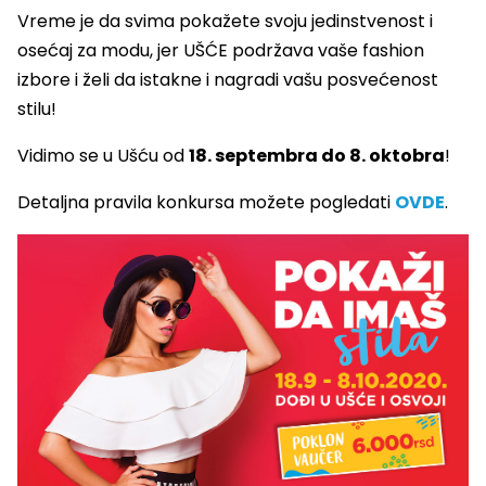
Vreme je da svima pokažete svoju jedinstvenost i
osećaj za modu, jer UŠĆE podržava vaše fashion
izbore i želi da istakne i nagradi vašu posvećenost
stilu!
Vidimo se u Ušću od
18. septembra do 8. oktobra
!
Detaljna pravila konkursa možete pogledati
OVDE
.