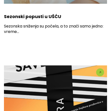
Sezonski popusti u UŠĆU
Sezonska sniženja su počela, a to znači samo jedno:
vreme...