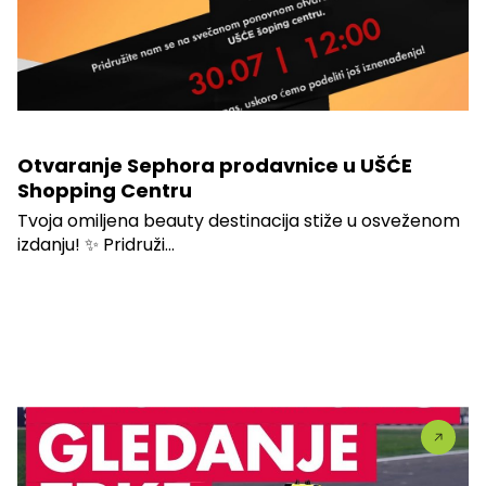
Otvaranje Sephora prodavnice u UŠĆE
Shopping Centru
Tvoja omiljena beauty destinacija stiže u osveženom
izdanju! ✨ Pridruži...