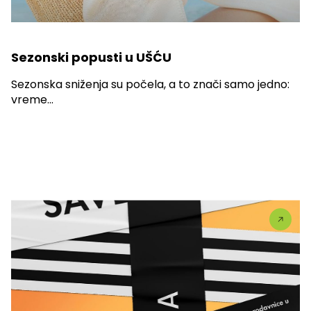
Sezonski popusti u UŠĆU
Sezonska sniženja su počela, a to znači samo jedno:
vreme...