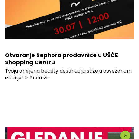
Otvaranje Sephora prodavnice u UŠĆE
Shopping Centru
Tvoja omiljena beauty destinacija stiže u osveženom
izdanju! ✨ Pridruži...