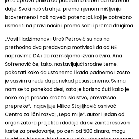
je to upravo prilika da pobedimo sebe i da rastemo
dalje. Svaki naš strah je, prema njenom mišljenju,
istovremeno i naš najveći potencijal, koji je potrebno
usmeriti na pravi način i prema sebi i prema drugima.
„Vasil Hadžimanov i Uroš Petrović su nas na
prethodna dva predavanja motivisali da od NE
napravimo DA i da razmišljamo izvan okvira. Ana
Sofrenović će, tako, nastavljajući srodne teme,
pokazati kako da ustanemo i kada padnemo i zašto
je sasvim u redu da ponekad posustanemo. Svima
nam se to ponekad desi, zato je korisno čuti kako je
neko ko je prošao kroz to iskustvo, prevazišao
prepreke“, najavljuje Milica Stojiljković osnivač
Centra za lični razvoj „Lepo mi je“, autor i jedan od
organizatora projekta i dodaje da svi zainteresovani
karte za predavanje, po ceni od 500 dinara, mogu