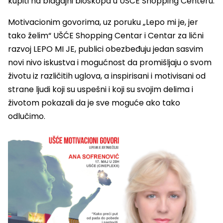
kupiti na blagajni bioskopa u UŠĆE Shopping Centeru.
Motivacionim govorima, uz poruku „Lepo mi je, jer
tako želim“ UŠĆE Shopping Centar i Centar za lični
razvoj LEPO MI JE, publici obezbeđuju jedan sasvim
novi nivo iskustva i mogućnost da promišljaju o svom
životu iz različitih uglova, a inspirisani i motivisani od
strane ljudi koji su uspešni i koji su svojim delima i
životom pokazali da je sve moguće ako tako
odlučimo.