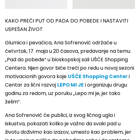
KAKO PREĆI PUT OD PADA DO POBEDE I NASTAVITI
USPEŠAN ŽIVOT
Glumica i pevačica, Ana Sofrenović održaće u
četvrtak, 17. maja u 20 časova, predavanje na temu
„Pad do pobede“ u bioskopskoj sali UŠĆE Shopping
Centera. Njen govor biće treći po redu u novoj sezoni
motivacionih govora koje
UŠĆE Shopping Center
i
Centar za lični razvoj
LEPO MI JE
i organizuju drugu
godinu za redom, uz poruku „Lepo mi je, jer tako
želim“.
Ana Sofrenović će publici, iz svog ličnog ugla i
iskustva, pokazati koliko je važno da svaki pad u
životu doživimo kao izazov, umesto kao problem, jer