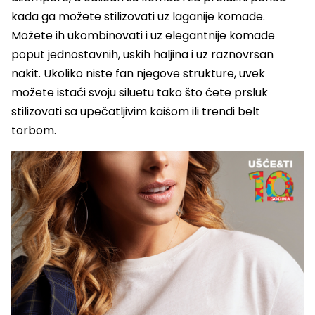
kada ga možete stilizovati uz laganije komade.
Možete ih ukombinovati i uz elegantnije komade
poput jednostavnih, uskih haljina i uz raznovrsan
nakit. Ukoliko niste fan njegove strukture, uvek
možete istaći svoju siluetu tako što ćete prsluk
stilizovati sa upečatljivim kaišom ili trendi belt
torbom.