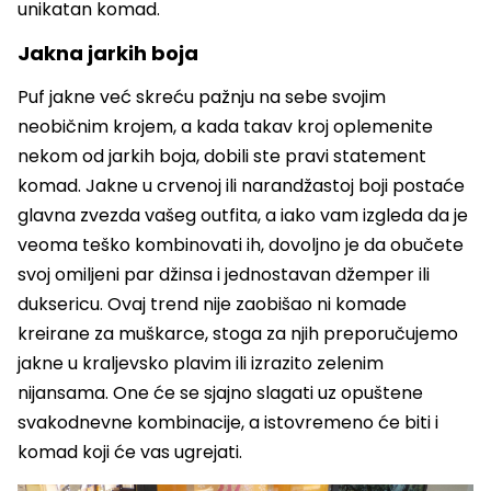
unikatan komad.
Jakna jarkih boja
Puf jakne već skreću pažnju na sebe svojim
neobičnim krojem, a kada takav kroj oplemenite
nekom od jarkih boja, dobili ste pravi statement
komad. Jakne u crvenoj ili narandžastoj boji postaće
glavna zvezda vašeg outfita, a iako vam izgleda da je
veoma teško kombinovati ih, dovoljno je da obučete
svoj omiljeni par džinsa i jednostavan džemper ili
duksericu. Ovaj trend nije zaobišao ni komade
kreirane za muškarce, stoga za njih preporučujemo
jakne u kraljevsko plavim ili izrazito zelenim
nijansama. One će se sjajno slagati uz opuštene
svakodnevne kombinacije, a istovremeno će biti i
komad koji će vas ugrejati.