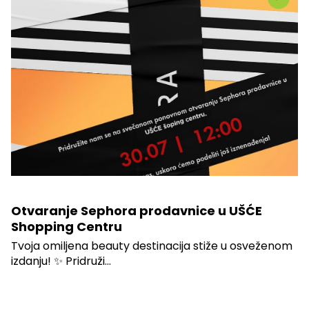
Otvaranje Sephora prodavnice u UŠĆE
Shopping Centru
Tvoja omiljena beauty destinacija stiže u osveženom
izdanju! ✨ Pridruži...