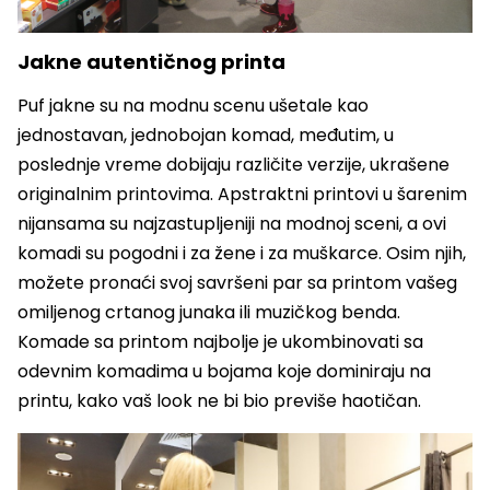
Jakne autentičnog printa
Puf jakne su na modnu scenu ušetale kao
jednostavan, jednobojan komad, međutim, u
poslednje vreme dobijaju različite verzije, ukrašene
originalnim printovima. Apstraktni printovi u šarenim
nijansama su najzastupljeniji na modnoj sceni, a ovi
komadi su pogodni i za žene i za muškarce. Osim njih,
možete pronaći svoj savršeni par sa printom vašeg
omiljenog crtanog junaka ili muzičkog benda.
Komade sa printom najbolje je ukombinovati sa
odevnim komadima u bojama koje dominiraju na
printu, kako vaš look ne bi bio previše haotičan.