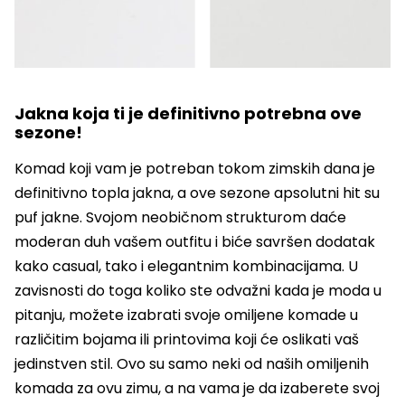
Jakna koja ti je definitivno potrebna ove
sezone!
Komad koji vam je potreban tokom zimskih dana je
definitivno topla jakna, a ove sezone apsolutni hit su
puf jakne. Svojom neobičnom strukturom daće
moderan duh vašem outfitu i biće savršen dodatak
kako casual, tako i elegantnim kombinacijama. U
zavisnosti do toga koliko ste odvažni kada je moda u
pitanju, možete izabrati svoje omiljene komade u
različitim bojama ili printovima koji će oslikati vaš
jedinstven stil. Ovo su samo neki od naših omiljenih
komada za ovu zimu, a na vama je da izaberete svoj