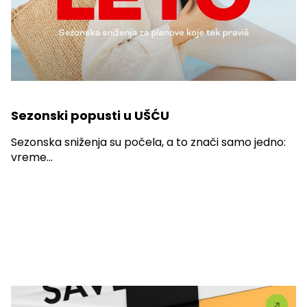
Sezonski popusti u UŠĆU
Sezonska sniženja su počela, a to znači samo jedno:
vreme...