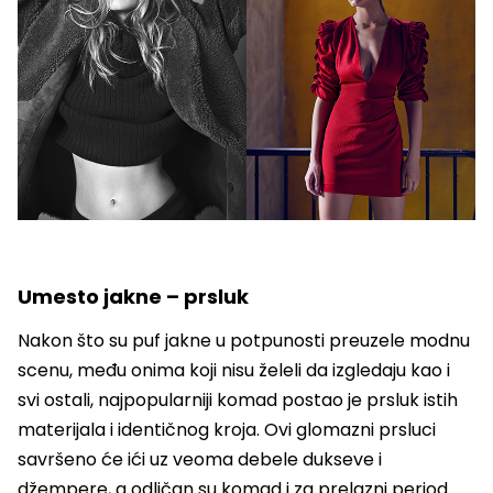
Umesto jakne – prsluk
Nakon što su puf jakne u potpunosti preuzele modnu
scenu, među onima koji nisu želeli da izgledaju kao i
svi ostali, najpopularniji komad postao je prsluk istih
materijala i identičnog kroja. Ovi glomazni prsluci
savršeno će ići uz veoma debele dukseve i
džempere, a odličan su komad i za prelazni period