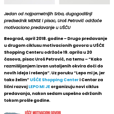
Jedan od najpametnijih Srba, dugogodišnji
predsednik MENSE i pisac, Uroš Petrović održaće
motivaciono predavanje u UŠĆU
Beograd, april 2018. godine – Drugo predavanje
u drugom ciklusu motivacionih govora u UŠĆE
Shopping Centeru održaće 19. aprila u 20
časova, pisac Uroš Petrović, na temu – “Kako
razmišljanjem izvan ustaljenih okvira doći do
novih ideja i rešenja”. Uz poruku “Lepo mi je, jer
tako želim”
UŠĆE Shopping Center
i Centar za
lični razvoj
LEPO MI JE
organizuju novi ciklus
predavanja, nakon sedam uspešno održanih
tokom prošle godine.