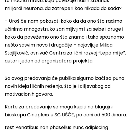
tu moćnu mrežu, koja povezuje naših stotinak
milijardi neurona, da zatreperi kao nikada do sada?
– Uroš će nam pokazati kako da da ono što radimo
učinimo mnogostruko zanimljivijim i za sebe i druge i
kako da povežemo ono što znamo i tako spoznamo
nešto sasvim novo i drugačije – najavljuje Milica
Stojiljković, osnivač Centra za lični razvoj “Lepo mi je”,
autor i jedan od organizatora projekta.
Sa ovog predavanja će publika sigurno izaći sa puno
novih ideja i ličnih rešenja, što je i cilj svakog od
motivacionih govora.
Karte za predavanje se mogu kupiti na blagajni
bioskopa Cineplexx u SC UŠĆE, po ceni od 500 dinara.
test Penatibus non phasellus nunc adipiscing