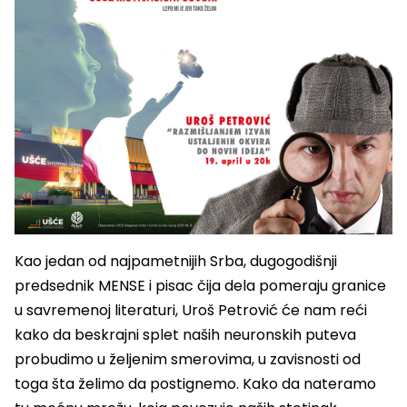
Kao jedan od najpametnijih Srba, dugogodišnji
predsednik MENSE i pisac čija dela pomeraju granice
u savremenoj literaturi, Uroš Petrović će nam reći
kako da beskrajni splet naših neuronskih puteva
probudimo u željenim smerovima, u zavisnosti od
toga šta želimo da postignemo. Kako da nateramo