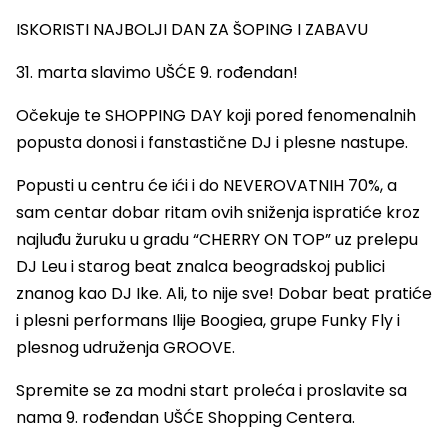
ISKORISTI NAJBOLJI DAN ZA ŠOPING I ZABAVU
31. marta slavimo UŠĆE 9. rođendan!
Očekuje te SHOPPING DAY koji pored fenomenalnih
popusta donosi i fanstastične DJ i plesne nastupe.
Popusti u centru će ići i do NEVEROVATNIH 70%, a
sam centar dobar ritam ovih sniženja ispratiće kroz
najluđu žuruku u gradu “CHERRY ON TOP” uz prelepu
DJ Leu i starog beat znalca beogradskoj publici
znanog kao DJ Ike. Ali, to nije sve! Dobar beat pratiće
i plesni performans Ilije Boogiea, grupe Funky Fly i
plesnog udruženja GROOVE.
Spremite se za modni start proleća i proslavite sa
nama 9. rođendan UŠĆE Shopping Centera.