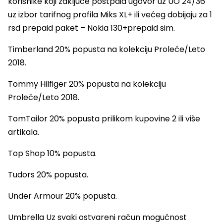
korisnike koji zaključe postpaid ugovor uz UO 24/36
uz izbor tarifnog profila Miks XL+ ili većeg dobijaju za 1
rsd prepaid paket – Nokia 130+prepaid sim.
Timberland 20% popusta na kolekciju Proleće/Leto
2018.
Tommy Hilfiger 20% popusta na kolekciju
Proleće/Leto 2018.
TomTailor 20% popusta prilikom kupovine 2 ili više
artikala.
Top Shop 10% popusta.
Tudors 20% popusta.
Under Armour 20% popusta.
Umbrella Uz svaki ostvareni račun mogućnost