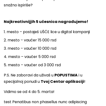
snažno ispiriše?
Najkreativnijjih 5 učesnica nagrađujemo!
1. mesto – postaješ UŠĆE lice u digital kampanji
2. mesto – vaučer 15 000 rsd
3. mesto – vaučer 10 000 rsd
4. mesto – vaučer 5 000 rsd
5. mesto – vaučer od 3 000 rsd
P.S. Ne zaboravi da uživaš u
POPUSTIMA
i u
specijalnoj ponudi u
Tvoj Centar aplikaciji
!
Vidimo se od 4 do 5. marta!
test Penatibus non phasellus nunc adipiscing