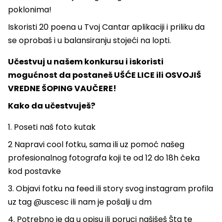
poklonima!
Iskoristi 20 poena u Tvoj Cantar aplikaciji i priliku da
se oprobaš i u balansiranju stojeći na lopti.
Učestvuj u našem konkursu i iskoristi
mogućnost da postaneš UŠĆE LICE ili OSVOJIŠ
VREDNE ŠOPING VAUČERE!
Kako da učestvuješ?
1. Poseti naš foto kutak
2 Napravi cool fotku, sama ili uz pomoć našeg
profesionalnog fotografa koji te od 12 do 18h čeka
kod postavke
3. Objavi fotku na feed ili story svog instagram profila
uz tag @uscesc ili nam je pošalji u dm
4. Potrebno je da u opisu ili poruci našišeš Šta te