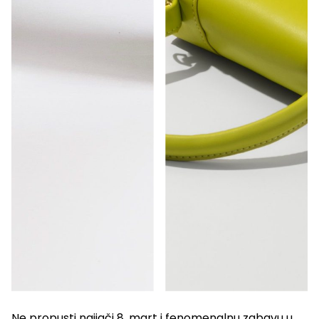
Ne propusti najjači 8. mart i fenomenalnu zabavu u