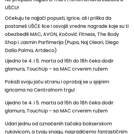
UŠĆU!
Očekuju te najjači popusti, igrice, ali i prilika da
postaneš UŠĆE lice i osvojiš vredne nagrade koje su ti
obezbedili MAC, AVON, Kočović Fitness, The Body
Shop i Jasmin Parfimerija (Pupa, Naj Oleari, Diego
Dalla Palma, Artdeco)
Ujedno te 4. i 5. marta od 16h do 18h čeka dodir
glamura, TouchUp – sa MAC crvenim ružem
Pokaži svoju jaču stranu i oprobaj se u sjajnim
igricama na Centralnom trgu!
Ujedno te 4. i 5. marta od 16h do 18h čeka dodir
glamura, TouchUp – sa MAC crvenim ružem
Udari jednu od označenih tačaka bokserskom
rukavicom, a tvoju snagu, nagradićemo fantastičnim