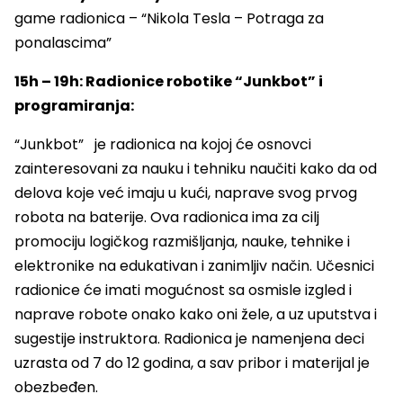
game radionica – “Nikola Tesla – Potraga za
ponalascima”
15h – 19h: Radionice robotike “Junkbot” i
programiranja:
“Junkbot” je radionica na kojoj će osnovci
zainteresovani za nauku i tehniku naučiti kako da od
delova koje već imaju u kući, naprave svog prvog
robota na baterije. Ova radionica ima za cilj
promociju logičkog razmišljanja, nauke, tehnike i
elektronike na edukativan i zanimljiv način. Učesnici
radionice će imati mogućnost sa osmisle izgled i
naprave robote onako kako oni žele, a uz uputstva i
sugestije instruktora. Radionica je namenjena deci
uzrasta od 7 do 12 godina, a sav pribor i materijal je
obezbeđen.