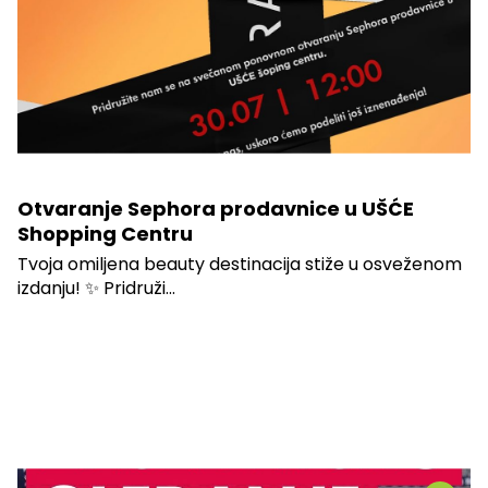
Otvaranje Sephora prodavnice u UŠĆE
Shopping Centru
Tvoja omiljena beauty destinacija stiže u osveženom
izdanju! ✨ Pridruži...