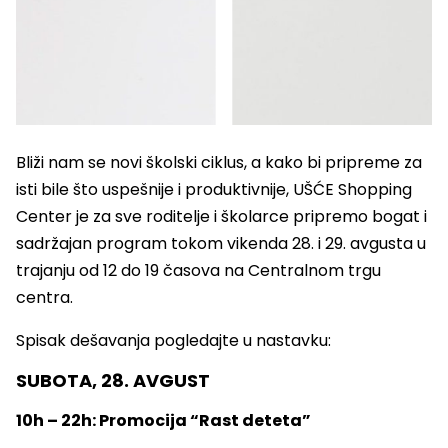
Bliži nam se novi školski ciklus, a kako bi pripreme za
isti bile što uspešnije i produktivnije, UŠĆE Shopping
Center je za sve roditelje i školarce pripremo bogat i
sadržajan program tokom vikenda 28. i 29. avgusta u
trajanju od 12 do 19 časova na Centralnom trgu
centra.
Spisak dešavanja pogledajte u nastavku:
SUBOTA, 28. AVGUST
10h – 22h: Promocija “Rast deteta”