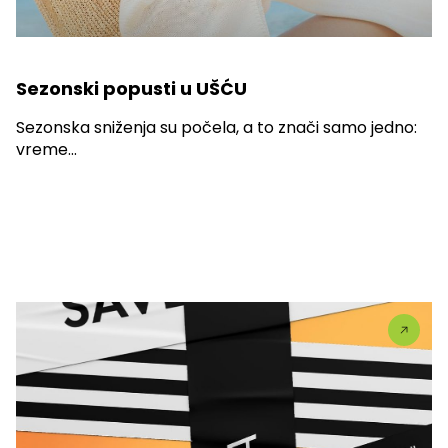
Sezonski popusti u UŠĆU
Sezonska sniženja su počela, a to znači samo jedno:
vreme...