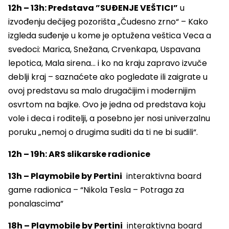
12h – 13h: Predstava ”SUĐENJE VEŠTICI”
u
izvođenju dečijeg pozorišta „Čudesno zrno“ – Kako
izgleda suđenje u kome je optužena veštica Veca a
svedoci: Marica, Snežana, Crvenkapa, Uspavana
lepotica, Mala sirena… i ko na kraju zapravo izvuče
deblji kraj – saznaćete ako pogledate ili zaigrate u
ovoj predstavu sa malo drugačijim i modernijim
osvrtom na bajke. Ovo je jedna od predstava koju
vole i deca i roditelji, a posebno jer nosi univerzalnu
poruku „nemoj o drugima suditi da ti ne bi sudili“.
12h – 19h: ARS slikarske radionice
13h – Playmobile by Pertini
interaktivna board
game radionica – “Nikola Tesla – Potraga za
ponalascima”
18h – Playmobile by Pertini
interaktivna board