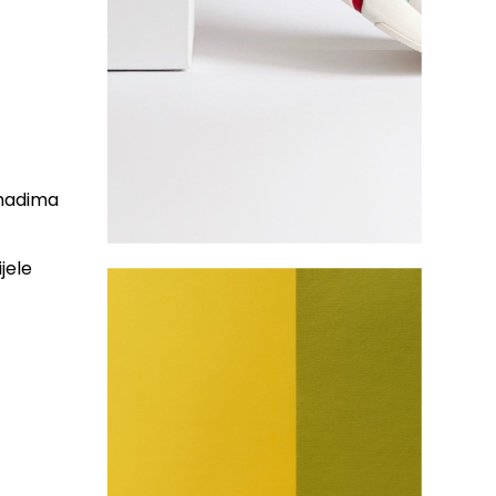
omadima
jele