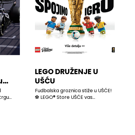
LEGO DRUŽENJE U
u
UŠĆU
1
Fudbalska groznica stiže u UŠĆE!
gu...
⚽ LEGO® Store UŠĆE vas...