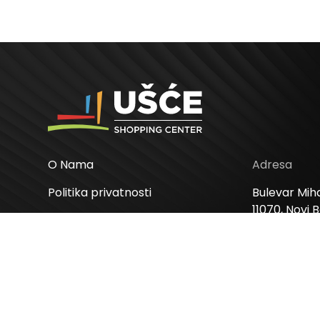
O Nama
Adresa
Politika privatnosti
Bulevar Miha
11070, Novi 
Politika kolačića
Odluke
Radno vre
Ponedeljak –