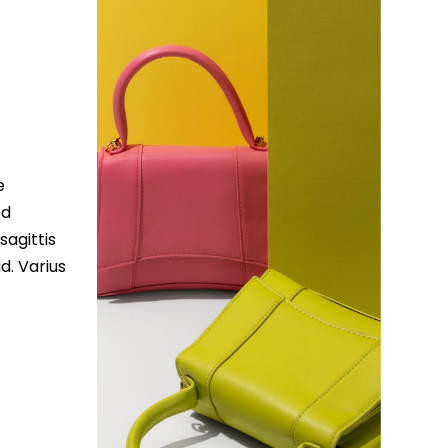
e
ed
sagittis
d. Varius