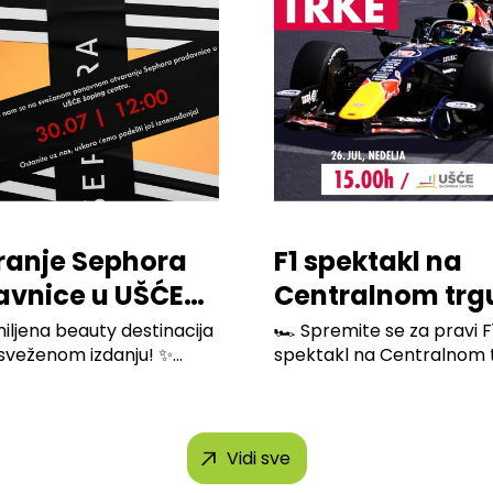
ranje Sephora
F1 spektakl na
avnice u UŠĆE
Centralnom trg
ping Centru
Ušće Shopping
iljena beauty destinacija
🏎️ Spremite se za pravi F
osveženom izdanju! ✨
spektakl na Centralnom tr
Center-a
.
Vidi sve