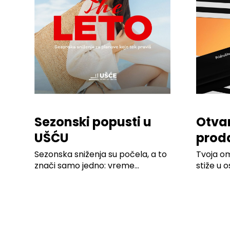
Sezonski popusti u
Otva
UŠĆU
prod
Shop
Sezonska sniženja su počela, a to
Tvoja om
znači samo jedno: vreme...
stiže u 
Pridruži..