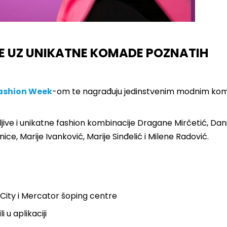
E UZ UNIKATNE KOMADE POZNATIH
ashion Week
-om te nagrađuju jedinstvenim modnim k
ive i unikatne fashion kombinacije Dragane Mirčetić, Dani
ice, Marije Ivanković, Marije Sinđelić i Milene Radović.
 City i Mercator šoping centre
 u aplikaciji