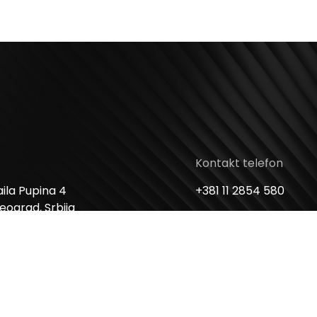
Kontakt telefon
ila Pupina 4
+381 11 2854 580
Beograd, Srbija
Email
me
info@usceshoppingc
 Nedelja: 10 – 22h