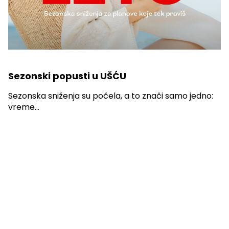
Sezonski popusti u UŠĆU
Sezonska sniženja su počela, a to znači samo jedno:
vreme...