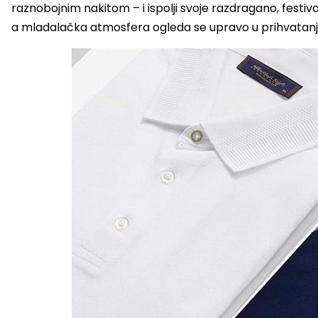
raznobojnim nakitom – i ispolji svoje razdragano, festiv
a mladalačka atmosfera ogleda se upravo u prihvatanju