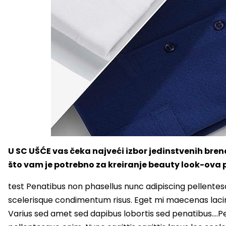
U SC UŠĆE vas čeka najveći izbor jedinstvenih br
što vam je potrebno za kreiranje beauty look-ova 
test Penatibus non phasellus nunc adipiscing pellentesq
scelerisque condimentum risus. Eget mi maecenas lacin
Varius sed amet sed dapibus lobortis sed penatibus….P