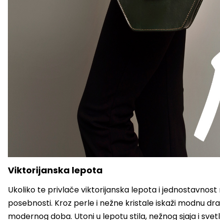
Viktorijanska lepota
Ukoliko te privlače viktorijanska lepota i jednostavnost n
posebnosti. Kroz perle i nežne kristale iskaži modnu dr
modernog doba. Utoni u lepotu stila, nežnog sjaja i svetl