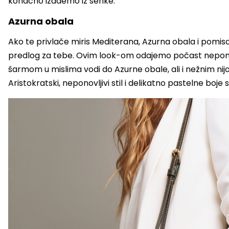
konačno izađemo iz senke.
Azurna obala
Ako te privlače miris Mediterana, Azurna obala i pomis
predlog za tebe. Ovim look-om odajemo počast neponovlj
šarmom u mislima vodi do Azurne obale, ali i nežnim nij
Aristokratski, neponovljivi stil i delikatno pastelne boj