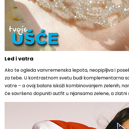
Led i vatra
Ako te ogleda vanvremenska lepota, neopipljiva i posebna
za tebe. U kontrastnom svetu budi komplementarna sa s
vatre – a ovaj balans iskaži kombinovanjem zelenih, na
će savršeno dopuniti autfit u nijansama zelene, a zlatni 