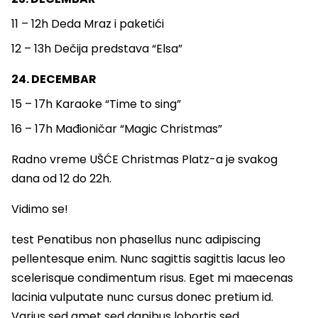
11 – 12h Deda Mraz i paketići
12 – 13h Dečija predstava “Elsa”
24. DECEMBAR
15 – 17h Karaoke “Time to sing”
16 – 17h Mađioničar “Magic Christmas”
Radno vreme UŠĆE Christmas Platz-a je svakog
dana od 12 do 22h.
Vidimo se!
test Penatibus non phasellus nunc adipiscing
pellentesque enim. Nunc sagittis sagittis lacus leo
scelerisque condimentum risus. Eget mi maecenas
lacinia vulputate nunc cursus donec pretium id.
Varius sed amet sed dapibus lobortis sed