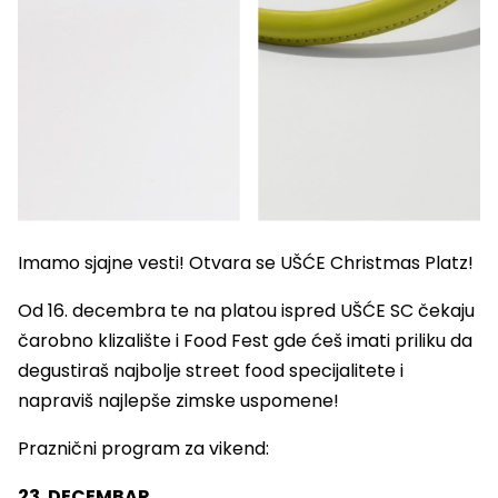
Imamo sjajne vesti! Otvara se UŠĆE Christmas Platz!
Od 16. decembra te na platou ispred UŠĆE SC čekaju
čarobno klizalište i Food Fest gde ćeš imati priliku da
degustiraš najbolje street food specijalitete i
napraviš najlepše zimske uspomene!
Praznični program za vikend:
23. DECEMBAR