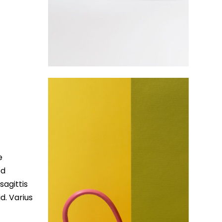
e
ed
sagittis
d. Varius