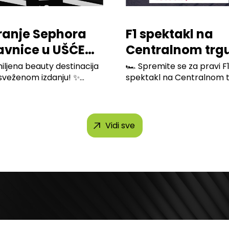
ranje Sephora
F1 spektakl na
avnice u UŠĆE
Centralnom trg
ping Centru
Ušće Shopping
iljena beauty destinacija
🏎️ Spremite se za pravi F
osveženom izdanju! ✨
spektakl na Centralnom tr
Center-a
Vidi sve