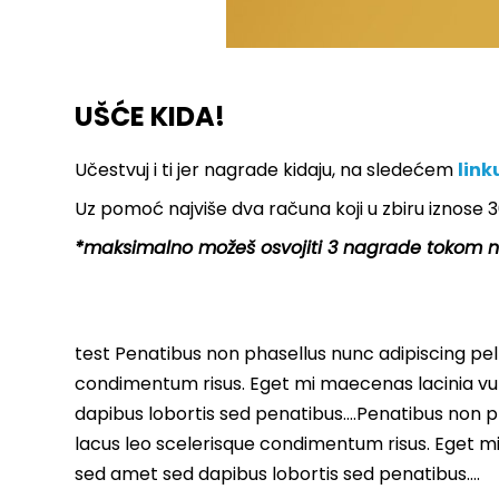
UŠĆE KIDA!
Učestvuj i ti jer nagrade kidaju, na sledećem
link
Uz pomoć najviše dva računa koji u zbiru iznose 3
*maksimalno možeš osvojiti 3 nagrade tokom 
test Penatibus non phasellus nunc adipiscing pell
condimentum risus. Eget mi maecenas lacinia vu
dapibus lobortis sed penatibus….Penatibus non ph
lacus leo scelerisque condimentum risus. Eget m
sed amet sed dapibus lobortis sed penatibus….