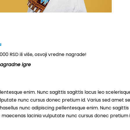
u
000 RSD ili više, osvoji vredne nagrade!
nagradne igre
entesque enim. Nunc sagittis sagittis lacus leo scelerisqu
lputate nunc cursus donec pretium id. Varius sed amet s
asellus nunc adipiscing pellentesque enim. Nunc sagittis 
i maecenas lacinia vulputate nunc cursus donec pretium i