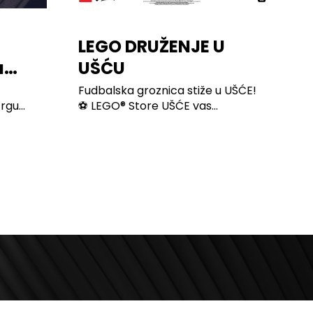
LEGO DRUŽENJE U
u
UŠĆU
1
Fudbalska groznica stiže u UŠĆE!
gu...
⚽ LEGO® Store UŠĆE vas...