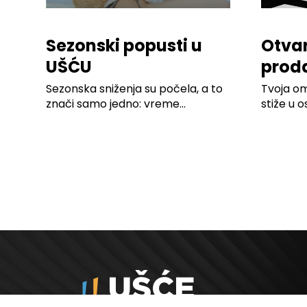
Sezonski popusti u
Otva
UŠĆU
prod
Shop
Sezonska sniženja su počela, a to
Tvoja om
znači samo jedno: vreme...
stiže u 
Pridruži...