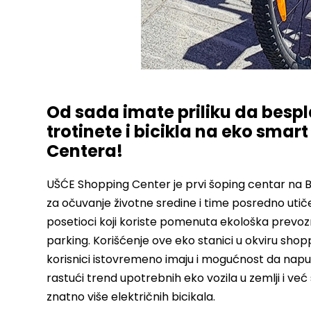
Od sada imate priliku da bespla
trotinete i bicikla na eko smar
Centera!
UŠĆE Shopping Center je prvi šoping centar na Ba
za očuvanje životne sredine i time posredno utiče i
posetioci koji koriste pomenuta ekološka prevo
parking. Korišćenje ove eko stanici u okviru shop
korisnici istovremeno imaju i mogućnost da napune
rastući trend upotrebnih eko vozila u zemlji i već
znatno više električnih bicikala.