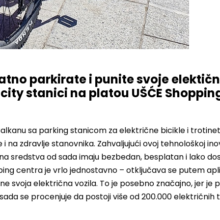
tno parkirate i punite svoje elektič
t city stanici na platou UŠĆE Shoppin
lkanu sa parking stanicom za električne bicikle i trotine
 na zdravlje stanovnika. Zahvaljujući ovoj tehnološkoj inova
zna sredstva od sada imaju bezbedan, besplatan i lako d
ping centra je vrlo jednostavno – otključava se putem apli
 svoja električna vozila. To je posebno značajno, jer je p
 sada se procenjuje da postoji više od 200.000 električnih t