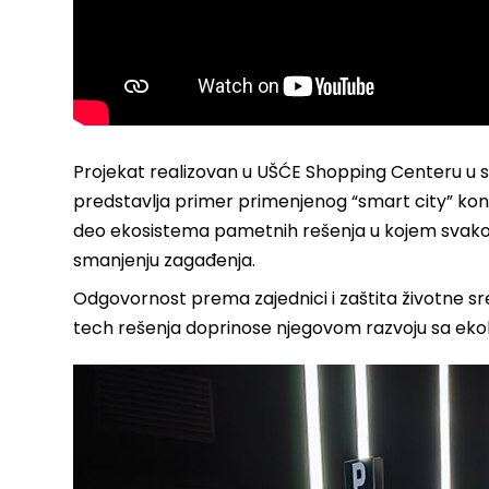
Projekat realizovan u UŠĆE Shopping Centeru u s
predstavlja primer primenjenog “smart city” konc
deo ekosistema pametnih rešenja u kojem svako o
smanjenju zagađenja.
Odgovornost prema zajednici i zaštita životne s
tech rešenja doprinose njegovom razvoju sa ek