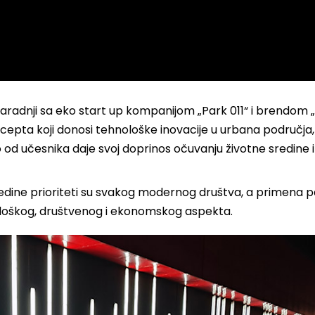
aradnji sa eko start up kompanijom „Park 011“ i brendom 
epta koji donosi tehnološke inovacije u urbana područja,
d učesnika daje svoj doprinos očuvanju životne sredine i
redine prioriteti su svakog modernog društva, a primena 
ološkog, društvenog i ekonomskog aspekta.