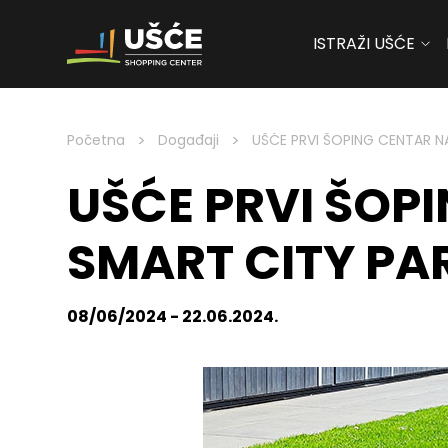
ISTRAŽI UŠĆE
Skip to content
>
>
Početna
Događaji
UŠĆE PRVI ŠOPING CENTAR N
UŠĆE PRVI ŠOP
SMART CITY PA
08/06/2024 - 22.06.2024.