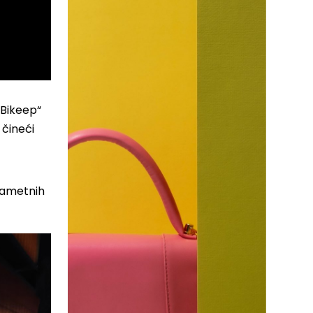
„Bikeep“
 čineći
pametnih