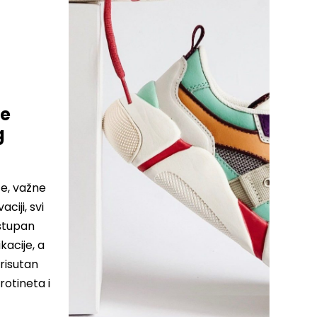
ne
g
te, važne
ciji, svi
ostupan
kacije, a
risutan
rotineta i