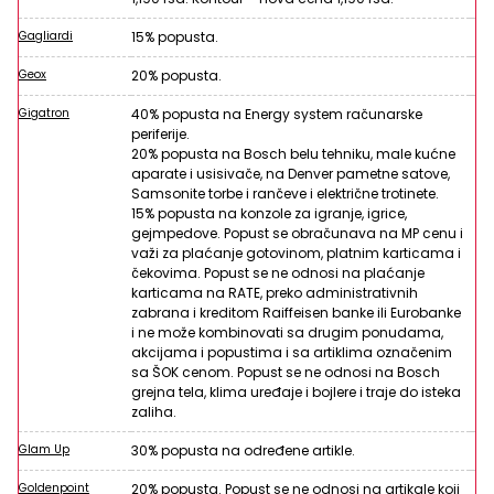
Gagliardi
15% popusta.
Geox
20% popusta.
Gigatron
40% popusta na Energy system računarske
periferije.
20% popusta na Bosch belu tehniku, male kućne
aparate i usisivače, na Denver pametne satove,
Samsonite torbe i rančeve i električne trotinete.
15% popusta na konzole za igranje, igrice,
gejmpedove. Popust se obračunava na MP cenu i
važi za plaćanje gotovinom, platnim karticama i
čekovima. Popust se ne odnosi na plaćanje
karticama na RATE, preko administrativnih
zabrana i kreditom Raiffeisen banke ili Eurobanke
i ne može kombinovati sa drugim ponudama,
akcijama i popustima i sa artiklima označenim
sa ŠOK cenom. Popust se ne odnosi na Bosch
grejna tela, klima uređaje i bojlere i traje do isteka
zaliha.
Glam Up
30% popusta na određene artikle.
Goldenpoint
20% popusta. Popust se ne odnosi na artikale koji