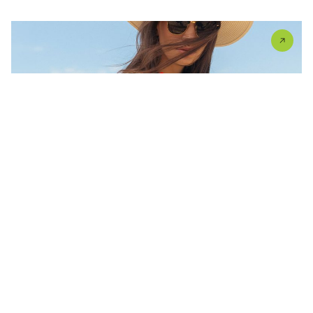
Sezonski popusti u UŠĆU
Sezonska sniženja su počela, a to znači samo jedno:
vreme...