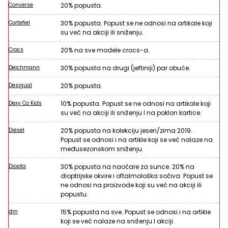
Converse
20% popusta.
Cortefiel
30% popusta. Popust se ne odnosi na artikale koji
su već na akciji ili sniženju.
Crocs
20% na sve modele crocs-a.
Deichmann
30% popusta na drugi (jeftiniji) par obuće.
Desigual
20% popusta.
Dexy Co Kids
10% popusta. Popust se ne odnosi na artikale koji
su već na akciji ili sniženju I na poklon kartice.
Diesel
20% popusta na kolekciju jesen/zima 2019.
Popust se odnosi i na artikle koji se već nalaze na
međusezonskom sniženju.
Diopta
30% popusta na naočare za sunce. 20% na
dioptrijske okvire i oftalmološka sočiva. Popust se
ne odnosi na proizvode koji su već na akciji ili
popustu.
dm
15% popusta na sve. Popust se odnosi i na artikle
koji se već nalaze na sniženju I akciji.