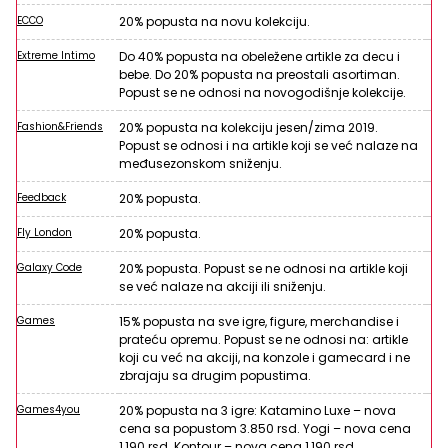
ECCO
20% popusta na novu kolekciju.
Extreme Intimo
Do 40% popusta na obeležene artikle za decu i
bebe. Do 20% popusta na preostali asortiman.
Popust se ne odnosi na novogodišnje kolekcije.
Fashion&Friends
20% popusta na kolekciju jesen/zima 2019.
Popust se odnosi i na artikle koji se već nalaze na
međusezonskom sniženju.
Feedback
20% popusta.
Fly London
20% popusta.
Galaxy Code
20% popusta. Popust se ne odnosi na artikle koji
se već nalaze na akciji ili sniženju.
Games
15% popusta na sve igre, figure, merchandise i
prateću opremu. Popust se ne odnosi na: artikle
koji cu već na akciji, na konzole i gamecard i ne
zbrajaju sa drugim popustima.
Games4you
20% popusta na 3 igre: Katamino Luxe – nova
cena sa popustom 3.850 rsd. Yogi – nova cena
1,190 rsd. Kontour – nova cena 1,190 rsd.