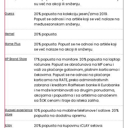
su već na akciji ili sniženju.
Guess
20% popusta na kolekciju jesen/zima 2019.
Popust se odnosi i na artikle koji se već nalaze na
međusezonskom sniženju.
Hemel
20% popusta.
Home Plus
20% popusta. Popust se ne odnosi na artikle koji
se već nalaze na akciji ili sniženju.
HP Brand Store
17% popusta na monitore. 20% popusta na laptop
računare. Popust se obračunava na MP cenu i
važi za plaćanje gotovinom, platnim karticama i
čekovima. Popust se ne odnosi na plaćanje
karticama na RATE, preko administrativnih
zabrana i kreditom Raiffeisen banke ili Eurobanke
i ne može kombinovati sa drugim ponudama,
akcijama i popustima i sa artiklima označenim
sa ŠOK cenom i traje do isteka zaliha.
Huawei experience
10% popusta na mobilne telefonove I satove. 20%
store
popusta na dodatnu opremu.
Iclay
20% popusta na kupovinu iCLAY setova.