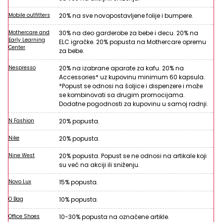
Mobile outfitters
20% na sve novopostavljene folije i bumpere.
Mothercare and
30% na deo garderobe za bebe i decu. 20% na
Early Learning
ELC igračke. 20% popusta na Mothercare opremu
Center
za bebe.
Nespresso
20% na izabrane aparate za kafu. 20% na
Accessories* uz kupovinu minimum 60 kapsula.
*Popust se odnosi na šoljice i dispenzere i može
se kombinovati sa drugim promocijama.
Dodatne pogodnosti za kupovinu u samoj radnji.
N Fashion
20% popusta.
Nike
20% popusta.
Nine West
20% popusta. Popust se ne odnosi na artikale koji
su već na akciji ili sniženju.
Novo Lux
15% popusta.
O Bag
10% popusta.
Office Shoes
10-30% popusta na označene artikle.