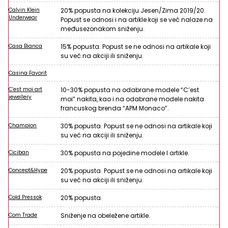
Calvin Klein
20% popusta na kolekciju Jesen/Zima 2019/20.
Underwear
Popust se odnosi i na artikle koji se već nalaze na
međusezonakom sniženju.
Casa Bianca
15% popusta. Popust se ne odnosi na artikale koji
su već na akciji ili sniženju.
Casina Favorit
C’est moi art
10-30% popusta na odabrane modele “C’est
jewellery
moi” nakita, kao i na odabrane modele nakita
francuskog brenda “APM Monaco”.
Champion
30% popusta. Popust se ne odnosi na artikale koji
su već na akciji ili sniženju.
Ciciban
30% popusta na pojedine modele I artikle.
Concept&Hype
20% popusta. Popust se ne odnosi na artikale koji
su već na akciji ili sniženju.
Cold Pressok
20% popusta.
Com Trade
Sniženje na obeležene artikle.