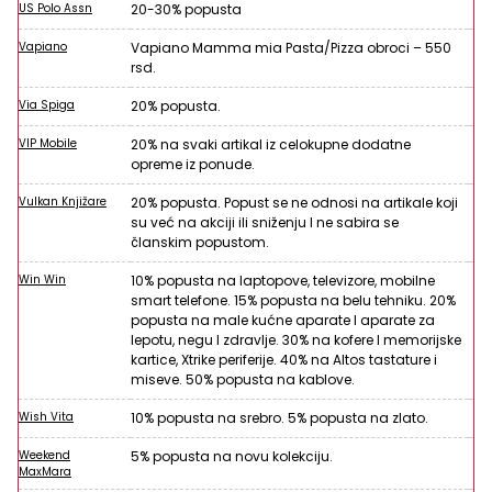
US Polo Assn
20-30% popusta
Vapiano
Vapiano Mamma mia Pasta/Pizza obroci – 550
rsd.
Via Spiga
20% popusta.
VIP Mobile
20% na svaki artikal iz celokupne dodatne
opreme iz ponude.
Vulkan Knjižare
20% popusta. Popust se ne odnosi na artikale koji
su već na akciji ili sniženju I ne sabira se
članskim popustom.
Win Win
10% popusta na laptopove, televizore, mobilne
smart telefone. 15% popusta na belu tehniku. 20%
popusta na male kućne aparate I aparate za
lepotu, negu I zdravlje. 30% na kofere I memorijske
kartice, Xtrike periferije. 40% na Altos tastature i
miseve. 50% popusta na kablove.
Wish Vita
10% popusta na srebro. 5% popusta na zlato.
Weekend
5% popusta na novu kolekciju.
MaxMara