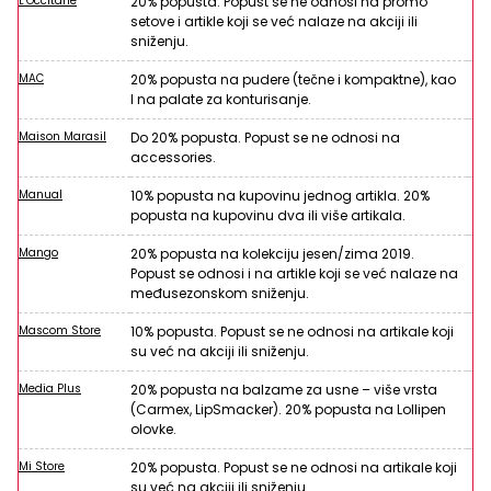
L’Occitane
20% popusta. Popust se ne odnosi na promo
setove i artikle koji se već nalaze na akciji ili
sniženju.
MAC
20% popusta na pudere (tečne i kompaktne), kao
I na palate za konturisanje.
Maison Marasil
Do 20% popusta. Popust se ne odnosi na
accessories.
Manual
10% popusta na kupovinu jednog artikla. 20%
popusta na kupovinu dva ili više artikala.
Mango
20% popusta na kolekciju jesen/zima 2019.
Popust se odnosi i na artikle koji se već nalaze na
međusezonskom sniženju.
Mascom Store
10% popusta. Popust se ne odnosi na artikale koji
su već na akciji ili sniženju.
Media Plus
20% popusta na balzame za usne – više vrsta
(Carmex, LipSmacker). 20% popusta na Lollipen
olovke.
Mi Store
20% popusta. Popust se ne odnosi na artikale koji
su već na akciji ili sniženju.