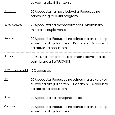
su već na akciji ili sniženju.
Benetton
20% popusta na novu kolekciju. Popust se ne
odnosi na gift i putni program.
Benu Apoteka
20% popusta na dermokozmetiku I vitaminsko-
mineralne suplemente.
Beosport
20% popusta. Popust se ne odnosi na artikale koji
su već na akciji ili sniženju. Dodatnih 10% popusta
na artikle sa popustom.
Bomar
10-50% na kompletan asortiman satova i nakita
osim brenda SWAROVSKI.
B:PM satovi i nakit
10% popusta.
BS
20% popusta. Popust se ne odnosi na artikale koji
su već na akciji ili sniženju. Dodatnih 10% popusta
na artikle sa popustom.
Buzz
20% popusta na izdvojene artikle.
Carpisa
20% popusta. Popust se ne odnosi na artikale koji
su već na akciji ili sniženju.