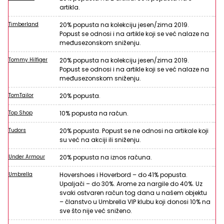
artikla.
Timberland
20% popusta na kolekciju jesen/zima 2019.
Popust se odnosi i na artikle koji se već nalaze na
međusezonskom sniženju.
Tommy Hilfiger
20% popusta na kolekciju jesen/zima 2019.
Popust se odnosi i na artikle koji se već nalaze na
međusezonskom sniženju.
TomTailor
20% popusta.
Top Shop
10% popusta na račun.
Tudors
20% popusta. Popust se ne odnosi na artikale koji
su već na akciji ili sniženju.
Under Armour
20% popusta na iznos računa.
Umbrella
Hovershoes i Hoverbord – do 41% popusta.
Upaljači – do 30%. Arome za nargile do 40%. Uz
svaki ostvaren račun tog dana u našem objektu
– članstvo u Umbrella VIP klubu koji donosi 10% na
sve što nije već sniženo.