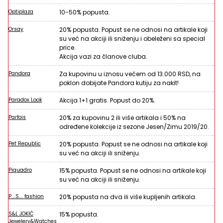
Optiplaza
10-50% popusta.
Orsay
20% popusta. Popust se ne odnosi na artikale koji
su već na akciji ili sniženju i obeleženi sa special
price.
Akcija vazi za članove cluba.
Pandora
Za kupovinu u iznosu većem od 13.000 RSD, na
poklon dobijate Pandora kutiju za nakit!
Paradox Look
Akcija 1+1 gratis. Popust do 20%.
Parfois
20% za kupovinu 2 ili više artikala i 50% na
određene kolekcije iz sezone Jesen/Zimu 2019/20.
Pet Republic
20% popusta. Popust se ne odnosi na artikale koji
su već na akciji ili sniženju.
Piquadro
15% popusta. Popust se ne odnosi na artikale koji
su već na akciji ili sniženju.
P….S…. fashion
20% popusta na dva ili više kupljenih artikala.
S&L JOKIĆ
15% popusta.
Jewelery&Watches