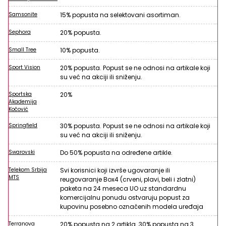
Samsonite
15% popusta na selektovani asortiman.
Sephora
20% popusta.
Small Tree
10% popusta.
Sport Vision
20% popusta. Popust se ne odnosi na artikale koji
su već na akciji ili sniženju.
Sportska
20%
Akademija
Kočović
Springfield
30% popusta. Popust se ne odnosi na artikale koji
su već na akciji ili sniženju.
Swarovski
Do 50% popusta na određene artikle.
Telekom Srbija
Svi korisnici koji izvrše ugovaranje ili
MTS
reugovaranje Box4 (crveni, plavi, beli i zlatni)
paketa na 24 meseca UO uz standardnu
komercijalnu ponudu ostvaruju popust za
kupovinu posebno označenih modela uređaja
Terranova
20% popusta na 2 artikla. 30% popusta na 3