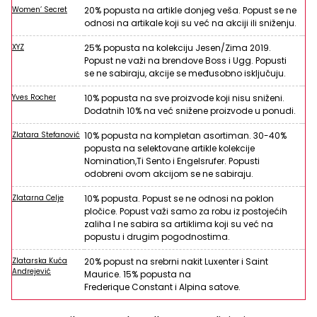
Women’ Secret
20% popusta na artikle donjeg veša. Popust se ne
odnosi na artikale koji su već na akciji ili sniženju.
XYZ
25% popusta na kolekciju Jesen/Zima 2019.
Popust ne važi na brendove Boss i Ugg. Popusti
se ne sabiraju, akcije se međusobno isključuju.
Yves Rocher
10% popusta na sve proizvode koji nisu sniženi.
Dodatnih 10% na već snižene proizvode u ponudi.
Zlatara Stefanović
10% popusta na kompletan asortiman. 30-40%
popusta na selektovane artikle kolekcije
Nomination,Ti Sento i Engelsrufer. Popusti
odobreni ovom akcijom se ne sabiraju.
Zlatarna Celje
10% popusta. Popust se ne odnosi na poklon
pločice. Popust važi samo za robu iz postojećih
zaliha I ne sabira sa artiklima koji su već na
popustu i drugim pogodnostima.
Zlatarska Kuća
20% popust na srebrni nakit Luxenter i Saint
Andrejević
Maurice. 15% popusta na
Frederique Constant i Alpina satove.