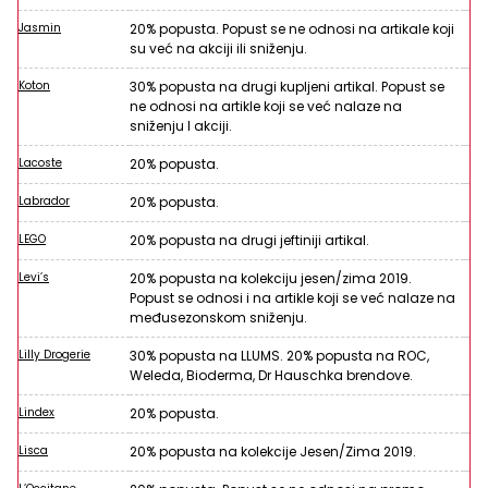
Jasmin
20% popusta. Popust se ne odnosi na artikale koji
su već na akciji ili sniženju.
Koton
30% popusta na drugi kupljeni artikal. Popust se
ne odnosi na artikle koji se već nalaze na
sniženju I akciji.
Lacoste
20% popusta.
Labrador
20% popusta.
LEGO
20% popusta na drugi jeftiniji artikal.
Levi’s
20% popusta na kolekciju jesen/zima 2019.
Popust se odnosi i na artikle koji se već nalaze na
međusezonskom sniženju.
Lilly Drogerie
30% popusta na LLUMS. 20% popusta na ROC,
Weleda, Bioderma, Dr Hauschka brendove.
Lindex
20% popusta.
Lisca
20% popusta na kolekcije Jesen/Zima 2019.