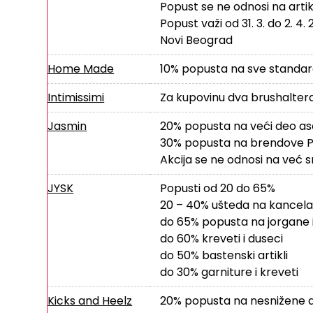
Popust se ne odnosi na artik
Popust važi od 31. 3. do 2. 4
Novi Beograd
Home Made
10% popusta na sve standar
Intimissimi
Za kupovinu dva brushaltera 
Jasmin
20% popusta na veći deo a
30% popusta na brendove 
Akcija se ne odnosi na već s
JYSK
Popusti od 20 do 65%
20 – 40% ušteda na kancelari
do 65% popusta na jorgane i
do 60% kreveti i duseci
do 50% bastenski artikli
do 30% garniture i kreveti
Kicks and Heelz
20% popusta na nesnižene a