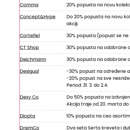
Comma
20% popusta na novu kolekc
Concept&Hype
Do 20% popusta na novu kolekc
akciji.
Cortefiel
30% popusta (popust se ne od
CT Shop
30% popusta na odabrane ar
Deichmann
30% popusta na odabrane ar
Desigual
-30% popust na određene ar
-20% popust na sve nesnižen
Period: 31. 3. do 2.4.
Dexy Co
Do 50% popusta na izdvojene
Akcija traje od 20. marta do 1
Diopta
10% popusta na ceo asortiman
DremCo
Dva seta Serta kreveta i du