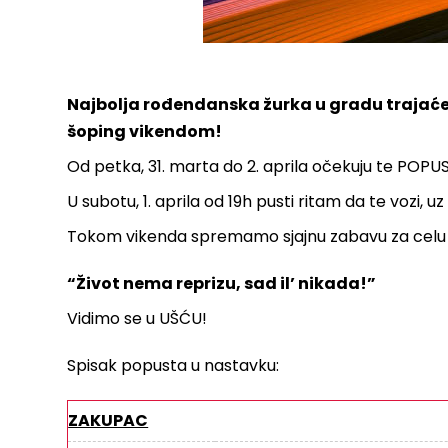
Najbolja rođendanska žurka u gradu trajaće
šoping vikendom!
Od petka, 31. marta do 2. aprila očekuju te POPU
U subotu, 1. aprila od 19h pusti ritam da te vozi,
Tokom vikenda spremamo sjajnu zabavu za celu
“Život nema reprizu, sad il’ nikada!”
Vidimo se u UŠĆU!
Spisak popusta u nastavku:
ZAKUPAC