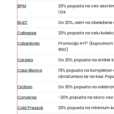
BPM
20% popusta na ceo asortiman
1.04.
BUZZ
Do 20%, osim na obeležene a
Calinesse
20% popusta na celu kolekci
Calzedonia
Promocija 4+1* (kupovinom pet
RSD)
Carpisa
Do 20% popusta na artikle koj
Casa Bianca
15% popusta na kompletan a
obračunava se na kasi. Popus
Ciciban
Do 30% popusta na odabran
Converse
-20% popusta na skoro ceo 
Cold Pressok
20% popusta na minimum kup