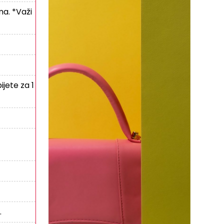
ma. *Važi
ijete za 1
.