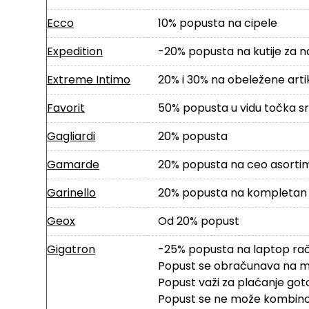
Ecco
10% popusta na cipele
Expedition
-20% popusta na kutije za n
Extreme Intimo
20% i 30% na obeležene artikl
Favorit
50% popusta u vidu točka s
Gagliardi
20% popusta
Gamarde
20% popusta na ceo asorti
Garinello
20% popusta na kompletan as
Geox
Od 20% popust
Gigatron
-25% popusta na laptop ra
Popust se obračunava na m
Popust važi za plaćanje go
Popust se ne može kombinov