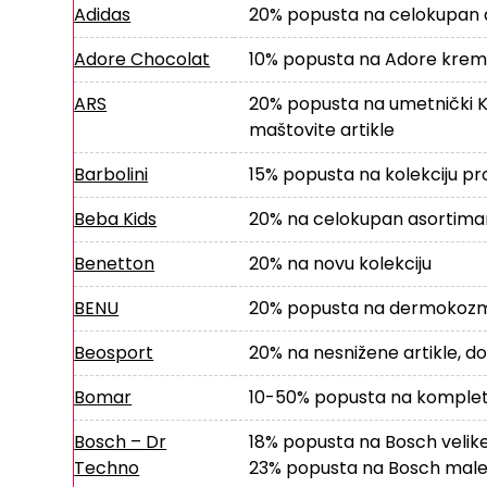
Adidas
20% popusta na celokupan 
Adore Chocolat
10% popusta na Adore kre
ARS
20% popusta na umetnički Ko
maštovite artikle
Barbolini
15% popusta na kolekciju pro
Beba Kids
20% na celokupan asortima
Benetton
20% na novu kolekciju
BENU
20% popusta na dermokozmet
Beosport
20% na nesnižene artikle, d
Bomar
10-50% popusta na komple
Bosch – Dr
18% popusta na Bosch velik
Techno
23% popusta na Bosch male