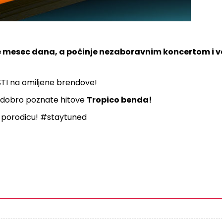
 mesec dana, a počinje nezaboravnim koncertom i v
STI na omiljene brendove!
 uz dobro poznate hitove
Tropico benda!
 porodicu! #staytuned