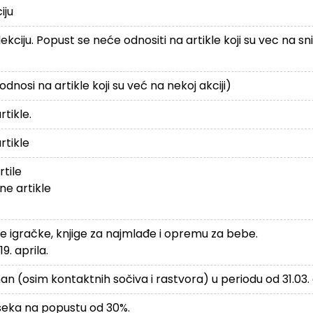
iju
iju. Popust se neće odnositi na artikle koji su vec na sniž
nosi na artikle koji su već na nekoj akciji)
tikle.
tikle
tile
e artikle
 igračke, knjige za najmlađe i opremu za bebe.
9. aprila.
 (osim kontaktnih sočiva i rastvora) u periodu od 31.03. 
šeka na popustu od 30%.