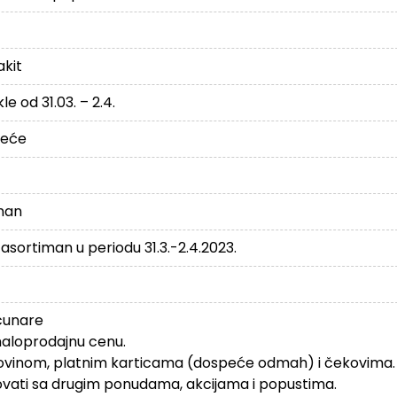
akit
e od 31.03. – 2.4.
reće
man
ortiman u periodu 31.3.-2.4.2023.
čunare
aloprodajnu cenu.
tovinom, platnim karticama (dospeće odmah) i čekovima.
ati sa drugim ponudama, akcijama i popustima.