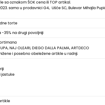
le sa oznakom ŠOK cena ili TOP artikal.
. 2023. samo u prodavnici G4, Ušće SC, Bulevar Mihajla Pupi
dne torte
-35% na drugi povoljniji
sortimana
PUPA, NAJ OLEARI, DIEGO DALLA PALMA, ARTDECO
nižene i posebno obeležene artikle u radnji.
ji
 jastuke
rtikle