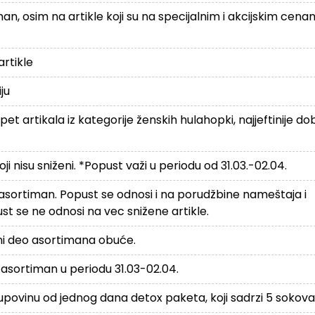
, osim na artikle koji su na specijalnim i akcijskim cena
rtikle
ju
 artikala iz kategorije ženskih hulahopki, najjeftinije dob
i nisu sniženi. *Popust važi u periodu od 31.03.-02.04.
sortiman. Popust se odnosi i na porudžbine nameštaja i
t se ne odnosi na vec snižene artikle.
i deo asortimana obuće.
asortiman u periodu 31.03-02.04.
ovinu od jednog dana detox paketa, koji sadrzi 5 sokova