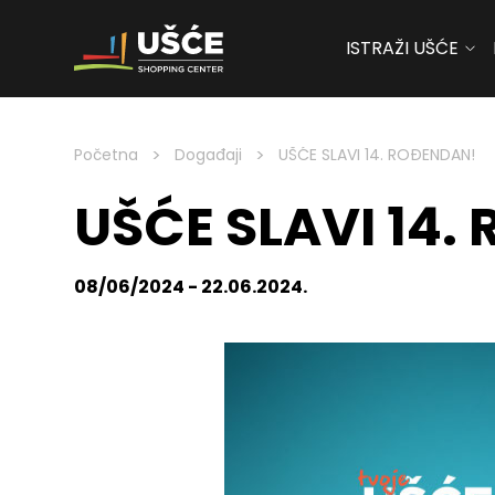
ISTRAŽI UŠĆE
Skip to content
>
>
Početna
Događaji
UŠĆE SLAVI 14. ROĐENDAN!
UŠĆE SLAVI 14.
08/06/2024 - 22.06.2024.