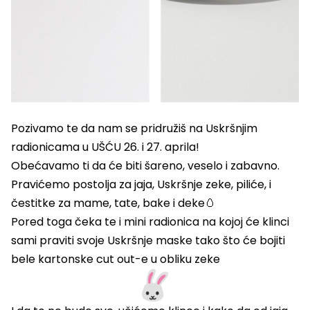
Pozivamo te da nam se pridružiš na Uskršnjim
radionicama u UŠĆU 26. i 27. aprila!
Obećavamo ti da će biti šareno, veselo i zabavno.
Pravićemo postolja za jaja, Uskršnje zeke, piliće, i
čestitke za mame, tate, bake i deke🥚
Pored toga čeka te i mini radionica na kojoj će klinci
sami praviti svoje Uskršnje maske tako što će bojiti
bele kartonske cut out-e u obliku zeke