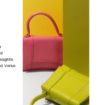
e
ed
sagittis
d. Varius