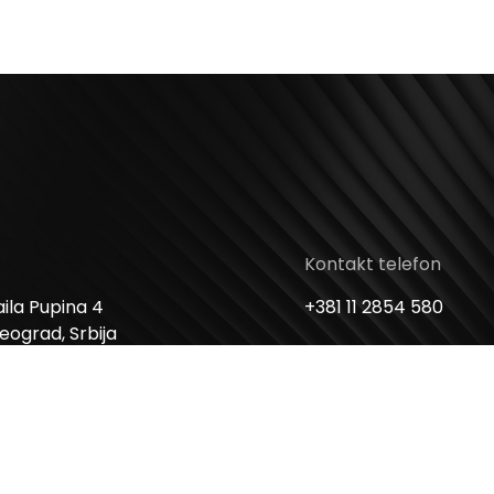
Kontakt telefon
ila Pupina 4
+381 11 2854 580
Beograd, Srbija
Email
me
info@usceshoppingc
 Nedelja: 10 – 22h