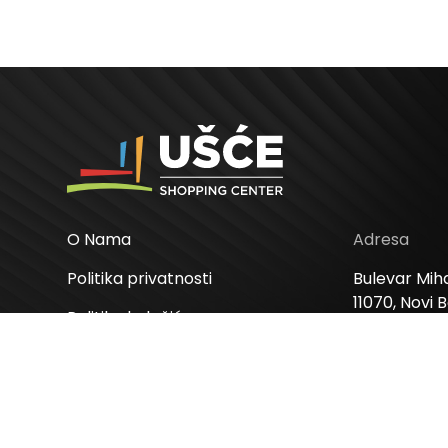
O Nama
Adresa
Politika privatnosti
Bulevar Miha
11070, Novi 
Politika kolačića
Odluke
Radno vre
Ponedeljak –