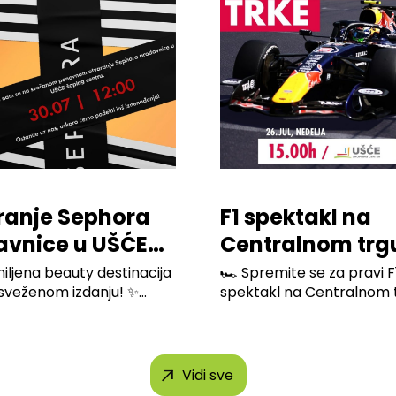
ranje Sephora
F1 spektakl na
avnice u UŠĆE
Centralnom trg
ping Centru
Ušće Shopping
iljena beauty destinacija
🏎️ Spremite se za pravi F
osveženom izdanju! ✨
spektakl na Centralnom tr
Center-a
.
Vidi sve