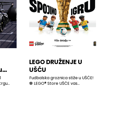
LEGO DRUŽENJE U
u
UŠĆU
1
Fudbalska groznica stiže u UŠĆE!
gu...
⚽ LEGO® Store UŠĆE vas...