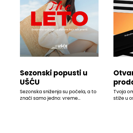
Sezonski popusti u
Otva
UŠĆU
prod
Shop
Sezonska sniženja su počela, a to
Tvoja om
znači samo jedno: vreme...
stiže u 
Pridruži..