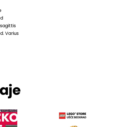
e
ed
sagittis
d. Varius
aje