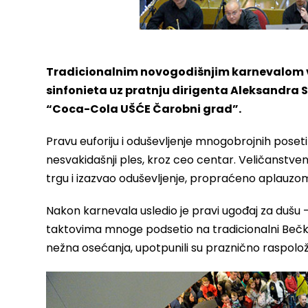
Tradicionalnim novogodišnjim karnevalom 
sinfonieta uz pratnju dirigenta Aleksandra Se
“Coca-Cola UŠĆE Čarobni grad”.
Pravu euforiju i oduševljenje mnogobrojnih posetil
nesvakidašnji ples, kroz ceo centar. Veličanstv
trgu i izazvao oduševljenje, propraćeno aplauzo
Nakon karnevala usledio je pravi ugođaj za dušu 
taktovima mnoge podsetio na tradicionalni Bečki
nežna osećanja, upotpunili su praznično raspolož