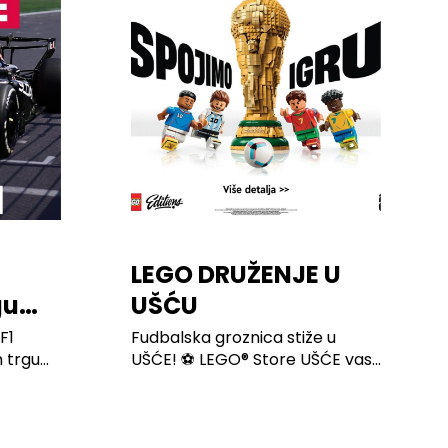
LEGO DRUŽENJE U
gu
UŠĆU
F1
Fudbalska groznica stiže u
trgu...
UŠĆE! ⚽ LEGO® Store UŠĆE vas...