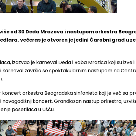
više od 30 Deda Mrazova i nastupom orkestra Beog
dlara, večeras je otvoren je jedini Čarobni grad u ze
aca, izazvao je karneval Deda i Baba Mrazica koji su izveli
eni karneval završio se spektakularnim nastupom na Cent
m.
– koncert orkestra Beogradska sinfonieta koji je već sa p
 novogodišnji koncert. Grandiozan nastup orkestra, uzviš
enje posetilaca u Ušću.