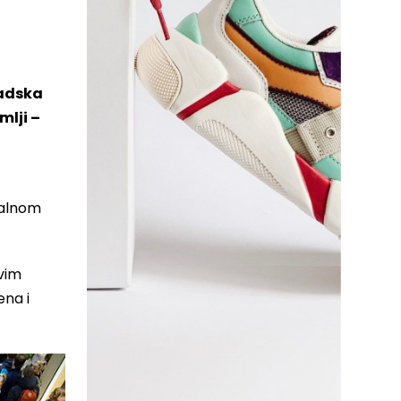
radska
mlji –
ralnom
rvim
ena i