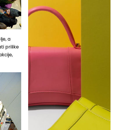
je, a
i prilike
kcije,