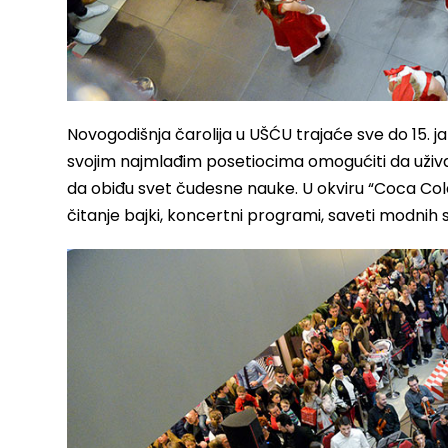
Novogodišnja čarolija u UŠĆU trajaće sve do 15. ja
svojim najmlađim posetiocima omogućiti da uživaj
da obiđu svet čudesne nauke. U okviru “Coca Col
čitanje bajki, koncertni programi, saveti modnih st