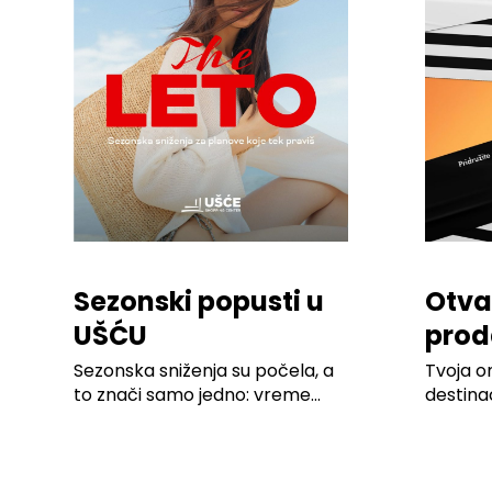
Sezonski popusti u
Otva
UŠĆU
prod
Shop
Sezonska sniženja su počela, a
Tvoja o
to znači samo jedno: vreme...
destina
izdanju! 