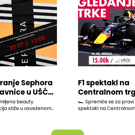
ranje Sephora
F1 spektakl na
avnice u UŠĆE
Centralnom tr
ping Centru
Ušće Shopping
miljena beauty
🏎️ Spremite se za pravi 
cija stiže u osveženom
spektakl na Centralnom 
Center-a
✨ Pridruži...