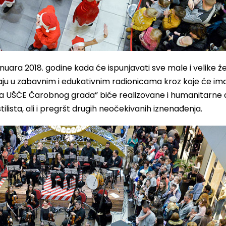
nuara 2018. godine kada će ispunjavati sve male i velike žel
u u zabavnim i edukativnim radionicama kroz koje će imat
a UŠĆE Čarobnog grada” biće realizovane i humanitarne a
ilista, ali i pregršt drugih neočekivanih iznenađenja.