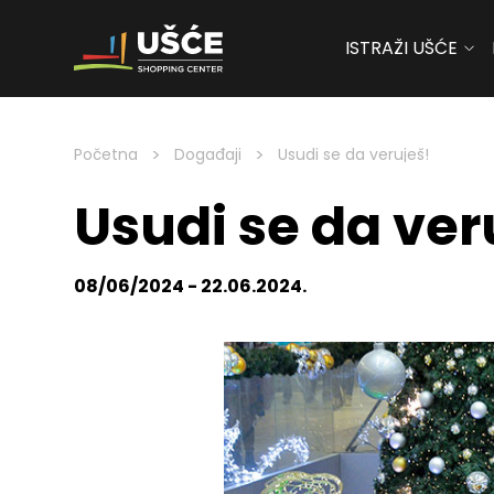
ISTRAŽI UŠĆE
Skip to content
>
>
Početna
Događaji
Usudi se da veruješ!
Usudi se da ver
08/06/2024 - 22.06.2024.