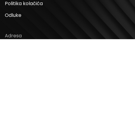
Politika kolačića
Odluke
Adresa
Bulevar Mihaila Pupina 4
11070, Novi Beograd, Srbija
Radno vreme
Ponedeljak – Nedelja: 10 – 22h
Kontakt telefon
+381 11 2854 580