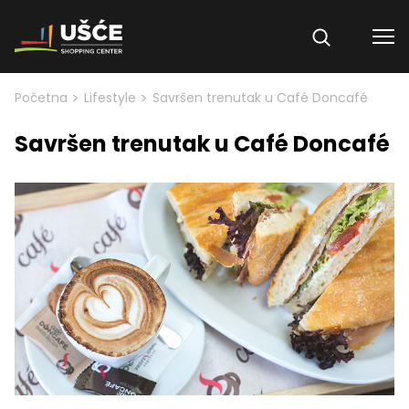
Skip to content
>
>
Početna
Lifestyle
Savršen trenutak u Café Doncafé
Savršen trenutak u Café Doncafé