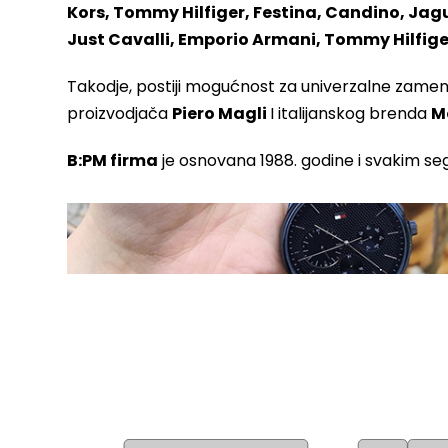
Kors, Tommy Hilfiger, Festina, Candino, Jagua
Just Cavalli, Emporio Armani, Tommy Hilfige
Takodje, postiji mogućnost za univerzalne zamens
proizvodjača
Piero Magli
I italijanskog brenda
M
B:PM firma
je osnovana 1988. godine i svakim se