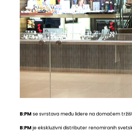
B:PM
se svrstava među lidere na domaćem tržištu
B:PM
je ekskluzivni distributer renomiranih svets