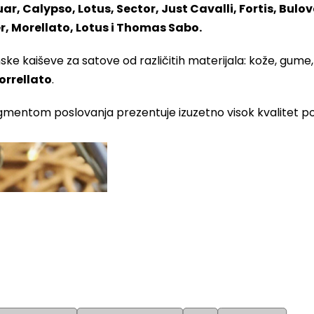
r, Calypso, Lotus, Sector, Just Cavalli, Fortis, Bulov
r, Morellato, Lotus i Thomas Sabo.
ke kaiševe za satove od različitih materijala: kože, gume
orrellato
.
gmentom poslovanja prezentuje izuzetno visok kvalitet po