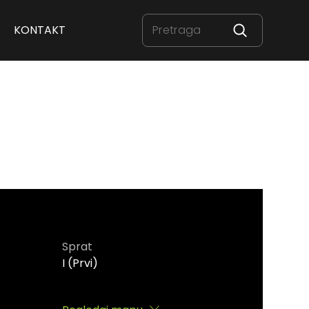
KONTAKT
Sprat
I (Prvi)