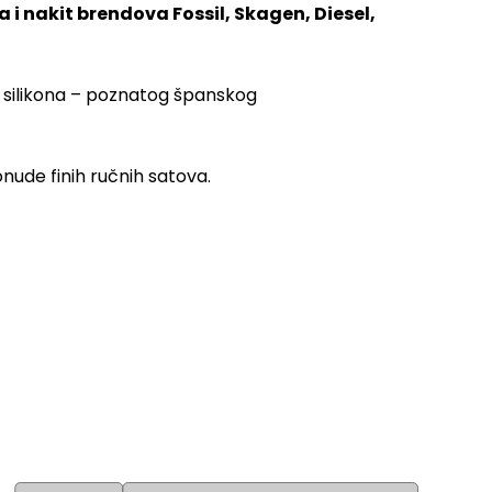
a i nakit brendova Fossil, Skagen, Diesel,
, silikona – poznatog španskog
nude finih ručnih satova.