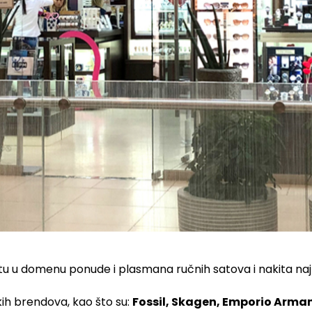
 u domenu ponude i plasmana ručnih satova i nakita najb
kih brendova, kao što su:
Fossil, Skagen, Emporio Arman