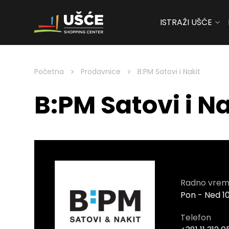
ISTRAŽI UŠĆE
Skip to content
>
>
Početna
Prodavnice
B:PM Satovi i Nakit
B:PM Satovi i Na
Radno vrem
Pon - Ned 10
Telefon