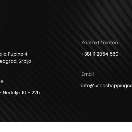
Kontakt telefon
ila Pupina 4
+381 11 2854 580
Beograd, Srbija
Email
me
info@usceshoppingc
 Nedelja: 10 – 22h
Copyright ©