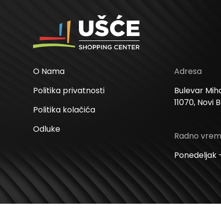
O Nama
Adresa
Politika privatnosti
Bulevar Miha
11070, Novi 
Politika kolačića
Odluke
Radno vre
Ponedeljak –
Web Design i Web Development
PopArt Studio