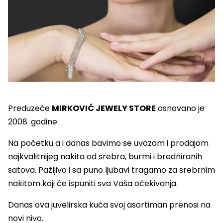
Preduzeće
MIRKOVIĆ JEWELY STORE
osnovano je
2008. godine
Na početku a i danas bavimo se uvozom i prodajom
najkvalitnijeg nakita od srebra, burmi i bredniranih
satova. Pažljivo i sa puno ljubavi tragamo za srebrnim
nakitom koji će ispuniti sva Vaša očekivanja.
Danas ova juvelirska kuća svoj asortiman prenosi na
novi nivo.