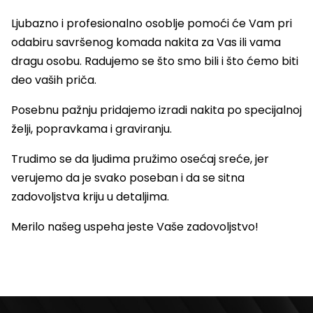
Ljubazno i profesionalno osoblje pomoći će Vam pri
odabiru savršenog komada nakita za Vas ili vama
dragu osobu. Radujemo se što smo bili i što ćemo biti
deo vaših priča.
Posebnu pažnju pridajemo izradi nakita po specijalnoj
želji, popravkama i graviranju.
Trudimo se da ljudima pružimo osećaj sreće, jer
verujemo da je svako poseban i da se sitna
zadovoljstva kriju u detaljima.
Merilo našeg uspeha jeste Vaše zadovoljstvo!