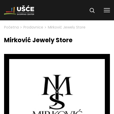
Skip to content
>
>
Početna
Prodavnice
Mirković Jewely Store
Mirković Jewely Store