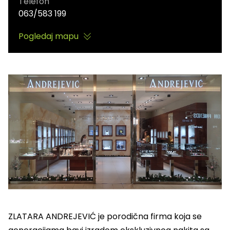
Telefon
063/583 199
Pogledaj mapu
ZLATARA ANDREJEVIĆ je porodična firma koja se