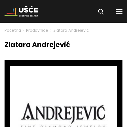
Skip to content
>
>
Početna
Prodavnice
Zlatara Andrejević
Zlatara Andrejević