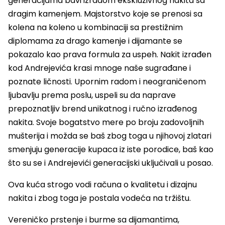
generacijama bavi izradom ekskluzivnog nakita sa
dragim kamenjem. Majstorstvo koje se prenosi sa
kolena na koleno u kombinaciji sa prestižnim
diplomama za drago kamenje i dijamante se
pokazalo kao prava formula za uspeh. Nakit izrađen
kod Andrejevića krasi mnoge naše sugrađane i
poznate ličnosti. Upornim radom i neograničenom
ljubavlju prema poslu, uspeli su da naprave
prepoznatljiv brend unikatnog i ručno izrađenog
nakita. Svoje bogatstvo mere po broju zadovoljnih
mušterija i možda se baš zbog toga u njihovoj zlatari
smenjuju generacije kupaca iz iste porodice, baš kao
što su se i Andrejevići generacijski uključivali u posao.
Ova kuća strogo vodi računa o kvalitetu i dizajnu
nakita i zbog toga je postala vodeća na tržištu.
Vereničko prstenje i burme sa dijamantima,