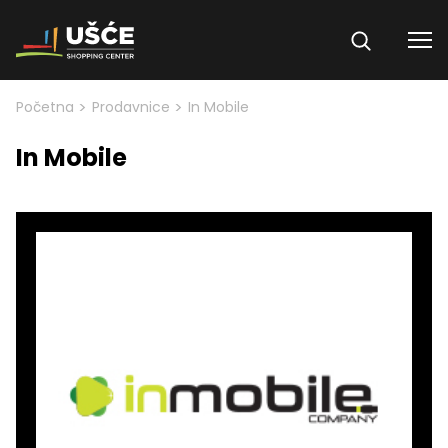
Skip to content
>
>
Početna
Prodavnice
In Mobile
In Mobile