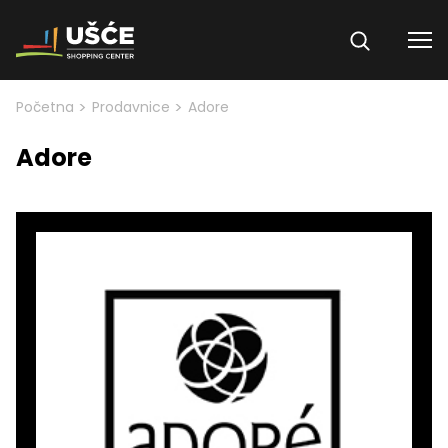
Skip to content
>
>
Početna
Prodavnice
Adore
Adore