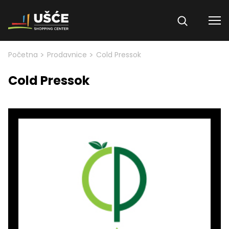
Skip to content
>
>
Početna
Prodavnice
Cold Pressok
Cold Pressok