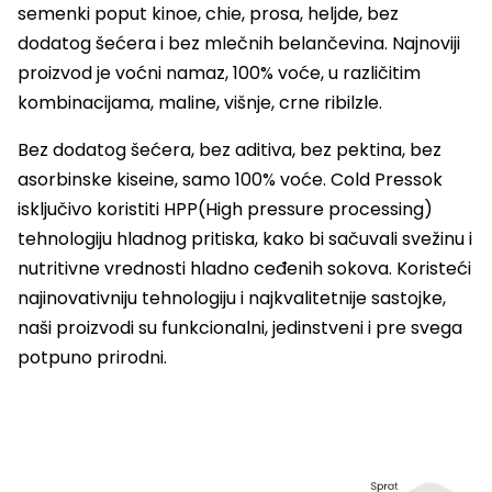
semenki poput kinoe, chie, prosa, heljde, bez
dodatog šećera i bez mlečnih belančevina. Najnoviji
proizvod je voćni namaz, 100% voće, u različitim
kombinacijama, maline, višnje, crne ribilzle.
Bez dodatog šećera, bez aditiva, bez pektina, bez
asorbinske kiseine, samo 100% voće. Cold Pressok
isključivo koristiti HPP(High pressure processing)
tehnologiju hladnog pritiska, kako bi sačuvali svežinu i
nutritivne vrednosti hladno ceđenih sokova. Koristeći
najinovativniju tehnologiju i najkvalitetnije sastojke,
naši proizvodi su funkcionalni, jedinstveni i pre svega
potpuno prirodni.