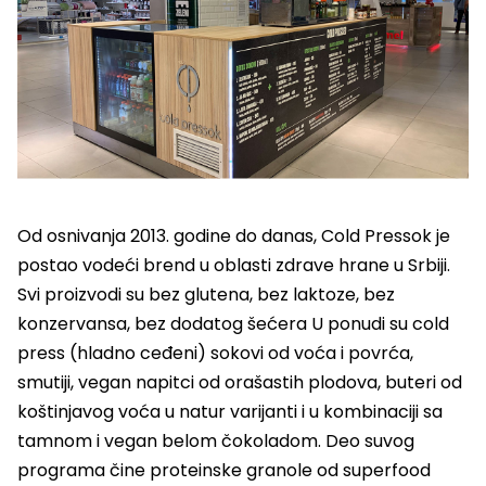
Od osnivanja 2013. godine do danas, Cold Pressok je
postao vodeći brend u oblasti zdrave hrane u Srbiji.
Svi proizvodi su bez glutena, bez laktoze, bez
konzervansa, bez dodatog šećera U ponudi su cold
press (hladno ceđeni) sokovi od voća i povrća,
smutiji, vegan napitci od orašastih plodova, buteri od
koštinjavog voća u natur varijanti i u kombinaciji sa
tamnom i vegan belom čokoladom. Deo suvog
programa čine proteinske granole od superfood