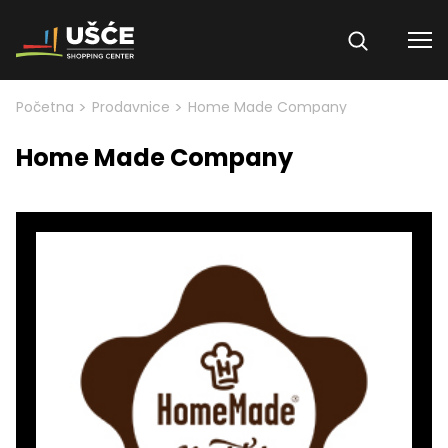
Skip to content
>
>
Početna
Prodavnice
Home Made Company
Home Made Company