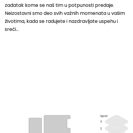
zadatak kome se naš tim u potpunosti predaje.
Neizostavni smo deo svih važnih momenata u vašim
životima, kada se radujete i nazdravljate uspehu i
sreći…