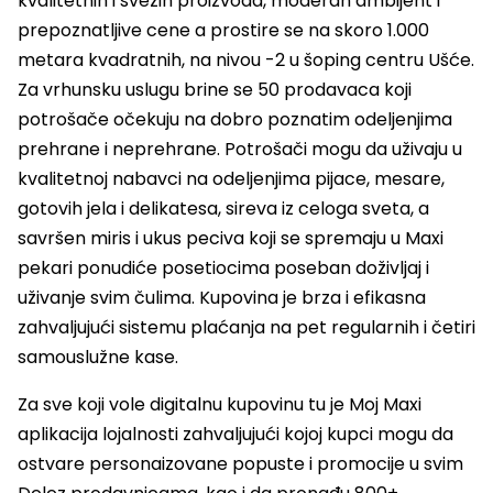
kvalitetnih i svežih proizvoda, moderan ambijent i
prepoznatljive cene a prostire se na skoro 1.000
metara kvadratnih, na nivou -2 u šoping centru Ušće.
Za vrhunsku uslugu brine se 50 prodavaca koji
potrošače očekuju na dobro poznatim odeljenjima
prehrane i neprehrane. Potrošači mogu da uživaju u
kvalitetnoj nabavci na odeljenjima pijace, mesare,
gotovih jela i delikatesa, sireva iz celoga sveta, a
savršen miris i ukus peciva koji se spremaju u Maxi
pekari ponudiće posetiocima poseban doživljaj i
uživanje svim čulima. Kupovina je brza i efikasna
zahvaljujući sistemu plaćanja na pet regularnih i četiri
samouslužne kase.
Za sve koji vole digitalnu kupovinu tu je Moj Maxi
aplikacija lojalnosti zahvaljujući kojoj kupci mogu da
ostvare personaizovane popuste i promocije u svim