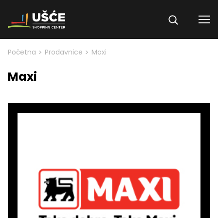
Skip to content
>
>
Početna
Prodavnice
Maxi
Maxi