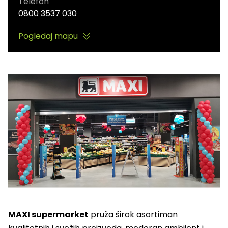
Telefon
0800 3537 030
Pogledaj mapu
MAXI supermarket
pruža širok asortiman