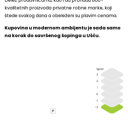
Delez prodavnicama, kao i da pronađu 800+
kvalitetnih proizvoda privatne robne marke, koji
štede svakog dana a obeleženi su plavim cenama.
Kupovina u modernom ambijentu je sada samo
na korak do savršenog šopinga u Ušću.